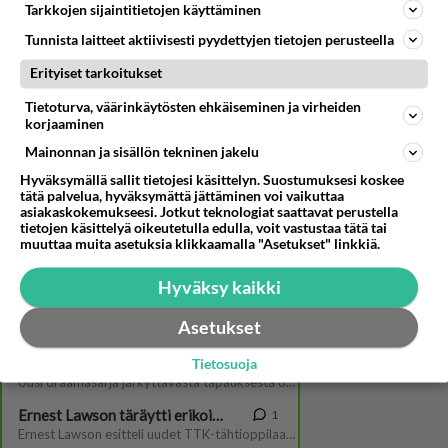
Tarkkojen sijaintitietojen käyttäminen
Tunnista laitteet aktiivisesti pyydettyjen tietojen perusteella
Erityiset tarkoitukset
Tietoturva, väärinkäytösten ehkäiseminen ja virheiden
korjaaminen
Mainonnan ja sisällön tekninen jakelu
Jippu on sotaleffa-fani, mutta
Hyväksymällä sallit tietojesi käsittelyn. Suostumuksesi koskee
rakastaa myös romanttisia
tätä palvelua, hyväksymättä jättäminen voi vaikuttaa
pätkiä - Onko näistä joku
asiakaskokemukseesi. Jotkut teknologiat saattavat perustella
sinun suosikkisi?
tietojen käsittelyä oikeutetulla edulla, voit vastustaa tätä tai
muuttaa muita asetuksia klikkaamalla "Asetukset" linkkiä.
Hyväksy kaikki
Asetukset
Tietosuoja