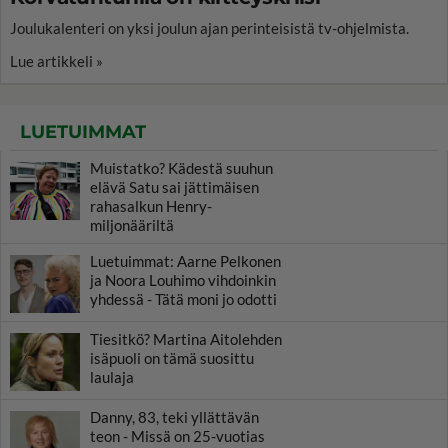
Joulukalenteri on yksi joulun ajan perinteisistä tv-ohjelmista.
Lue artikkeli »
LUETUIMMAT
Muistatko? Kädestä suuhun
elävä Satu sai jättimäisen
rahasalkun Henry-
miljonääriltä
Luetuimmat: Aarne Pelkonen
ja Noora Louhimo vihdoinkin
yhdessä - Tätä moni jo odotti
Tiesitkö? Martina Aitolehden
isäpuoli on tämä suosittu
laulaja
Danny, 83, teki yllättävän
teon - Missä on 25-vuotias