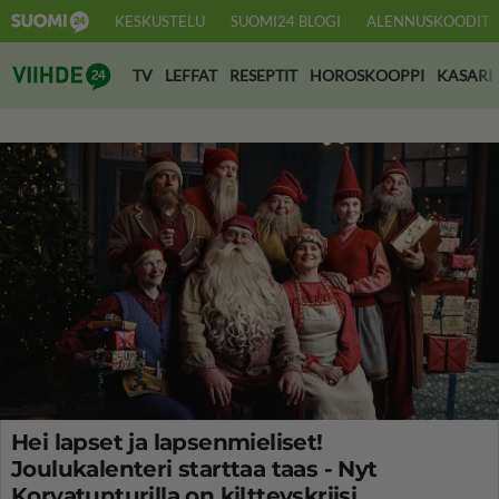
KESKUSTELU
SUOMI24 BLOGI
ALENNUSKOODIT
Suomi24 Viihde
TV
LEFFAT
RESEPTIT
HOROSKOOPPI
KASARI
Hei lapset ja lapsenmieliset!
Joulukalenteri starttaa taas - Nyt
Korvatunturilla on kiltteyskriisi