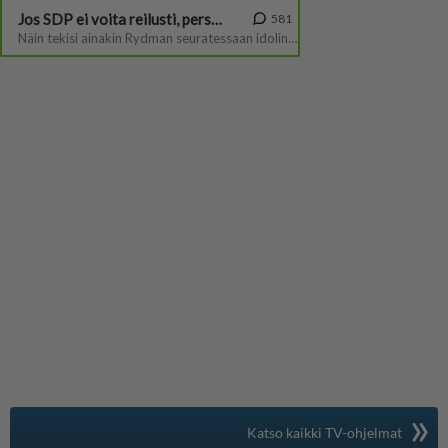
»
Suomen suosituin
Katso kaikki TV-ohjelmat
TV-opas