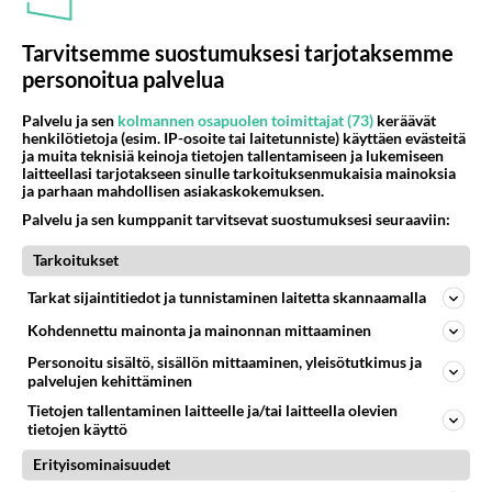
Tarvitsemme suostumuksesi tarjotaksemme
personoitua palvelua
Palvelu ja sen
kolmannen osapuolen toimittajat (73)
keräävät
henkilötietoja (esim. IP-osoite tai laitetunniste) käyttäen evästeitä
ja muita teknisiä keinoja tietojen tallentamiseen ja lukemiseen
laitteellasi tarjotakseen sinulle tarkoituksenmukaisia mainoksia
ja parhaan mahdollisen asiakaskokemuksen.
Wake me up before you go, go
Palvelu ja sen kumppanit tarvitsevat suostumuksesi seuraaviin:
- Wham! särki sydämiä -
George Michael nousi
Tarkoitukset
maailmantähdeksi
Tarkat sijaintitiedot ja tunnistaminen laitetta skannaamalla
Kohdennettu mainonta ja mainonnan mittaaminen
PARAS LEFFA IKINÄ
Personoitu sisältö, sisällön mittaaminen, yleisötutkimus ja
palvelujen kehittäminen
Tietojen tallentaminen laitteelle ja/tai laitteella olevien
tietojen käyttö
Erityisominaisuudet