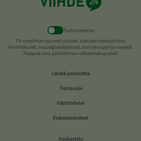
Tumma teema
TV-maailman tuoreet uutiset, starojen haastattelut,
henkilökuvat, nostalgiapläjäykset, horoskooppi ja reseptit.
Nappaa oma päivittäinen viihdemakupalasi!
Lähetä palautetta
Tietosuoja
Käyttöehdot
Evästeasetukset
Keskustelu