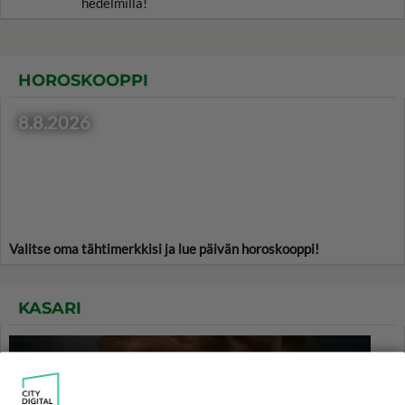
hedelmillä!
HOROSKOOPPI
8.8.2026
Valitse oma tähtimerkkisi ja lue päivän horoskooppi!
KASARI