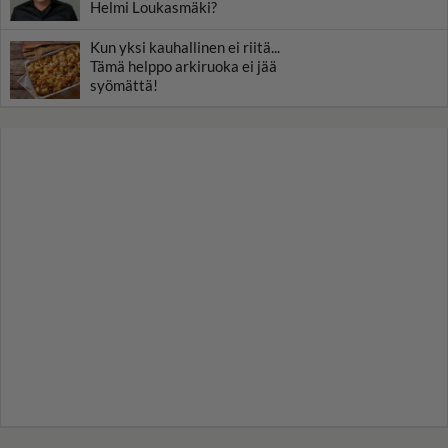
Helmi Loukasmäki?
Kun yksi kauhallinen ei riitä...
Tämä helppo arkiruoka ei jää
syömättä!