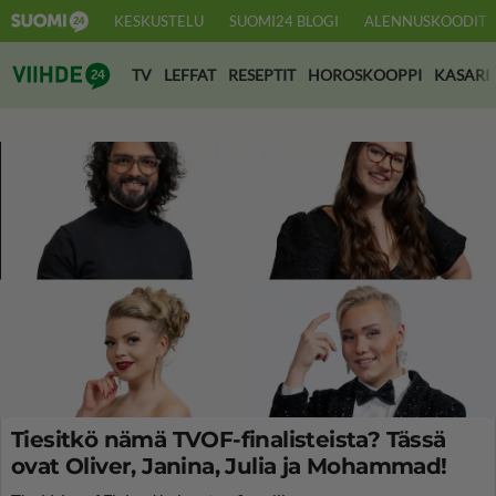
KESKUSTELU
SUOMI24 BLOGI
ALENNUSKOODIT
Suomi24 Viihde
TV
LEFFAT
RESEPTIT
HOROSKOOPPI
KASARI
Tiesitkö nämä TVOF-finalisteista? Tässä
ovat Oliver, Janina, Julia ja Mohammad!