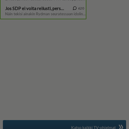
»
Suomen suosituin
Katso kaikki TV-ohjelmat