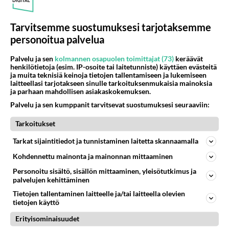
Tarvitsemme suostumuksesi tarjotaksemme
personoitua palvelua
Palvelu ja sen
kolmannen osapuolen toimittajat (73)
keräävät
henkilötietoja (esim. IP-osoite tai laitetunniste) käyttäen evästeitä
ja muita teknisiä keinoja tietojen tallentamiseen ja lukemiseen
laitteellasi tarjotakseen sinulle tarkoituksenmukaisia mainoksia
ja parhaan mahdollisen asiakaskokemuksen.
Flashdance oli tuhkomotarina
Palvelu ja sen kumppanit tarvitsevat suostumuksesi seuraaviin:
MTV-sukupolvelle - Uusi
naistyyppi oli itsenäinen ja
Tarkoitukset
seksikäs
Tarkat sijaintitiedot ja tunnistaminen laitetta skannaamalla
Kohdennettu mainonta ja mainonnan mittaaminen
PARAS LEFFA IKINÄ
Personoitu sisältö, sisällön mittaaminen, yleisötutkimus ja
palvelujen kehittäminen
Tietojen tallentaminen laitteelle ja/tai laitteella olevien
tietojen käyttö
Erityisominaisuudet