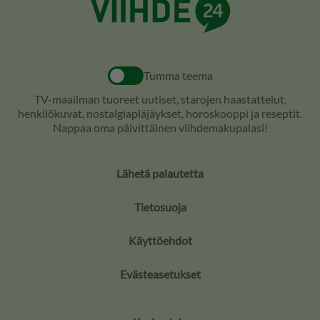
Tumma teema
TV-maailman tuoreet uutiset, starojen haastattelut,
henkilökuvat, nostalgiapläjäykset, horoskooppi ja reseptit.
Nappaa oma päivittäinen viihdemakupalasi!
Lähetä palautetta
Tietosuoja
Käyttöehdot
Evästeasetukset