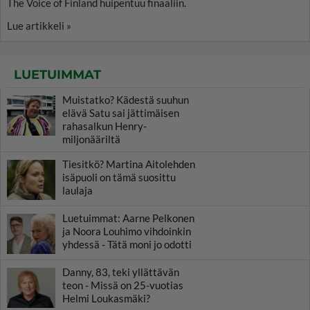
The Voice of Finland huipentuu finaaliin.
Lue artikkeli »
LUETUIMMAT
Muistatko? Kädestä suuhun
elävä Satu sai jättimäisen
rahasalkun Henry-
miljonääriltä
Tiesitkö? Martina Aitolehden
isäpuoli on tämä suosittu
laulaja
Luetuimmat: Aarne Pelkonen
ja Noora Louhimo vihdoinkin
yhdessä - Tätä moni jo odotti
Danny, 83, teki yllättävän
teon - Missä on 25-vuotias
Helmi Loukasmäki?