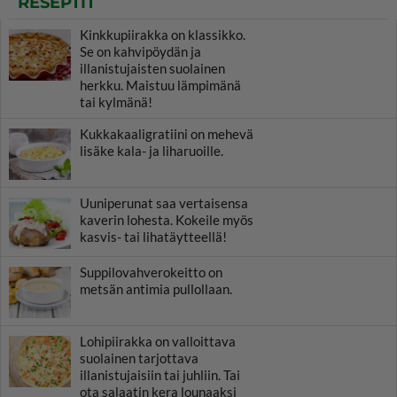
RESEPTIT
Kinkkupiirakka on klassikko.
Se on kahvipöydän ja
illanistujaisten suolainen
herkku. Maistuu lämpimänä
tai kylmänä!
Kukkakaaligratiini on mehevä
lisäke kala- ja liharuoille.
Uuniperunat saa vertaisensa
kaverin lohesta. Kokeile myös
kasvis- tai lihatäytteellä!
Suppilovahverokeitto on
metsän antimia pullollaan.
Lohipiirakka on valloittava
suolainen tarjottava
illanistujaisiin tai juhliin. Tai
ota salaatin kera lounaaksi