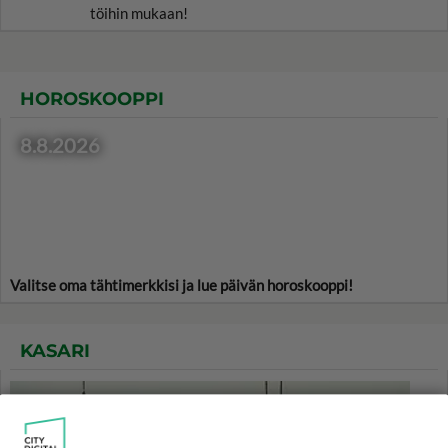
töihin mukaan!
HOROSKOOPPI
8.8.2026
Valitse oma tähtimerkkisi ja lue päivän horoskooppi!
KASARI