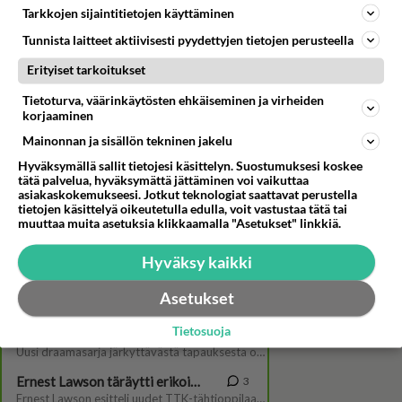
Tarkkojen sijaintitietojen käyttäminen
Tunnista laitteet aktiivisesti pyydettyjen tietojen perusteella
Erityiset tarkoitukset
Tietoturva, väärinkäytösten ehkäiseminen ja virheiden
korjaaminen
Mainonnan ja sisällön tekninen jakelu
Kim Herold pelaa kovaa
Hyväksymällä sallit tietojesi käsittelyn. Suostumuksesi koskee
Selviytyjät Suomi -kisassa -
tätä palvelua, hyväksymättä jättäminen voi vaikuttaa
Viihteellä hän luottaa mm.
asiakaskokemukseesi. Jotkut teknologiat saattavat perustella
action-pätkiin
tietojen käsittelyä oikeutetulla edulla, voit vastustaa tätä tai
muuttaa muita asetuksia klikkaamalla "Asetukset" linkkiä.
Hyväksy kaikki
Asetukset
Tietosuoja