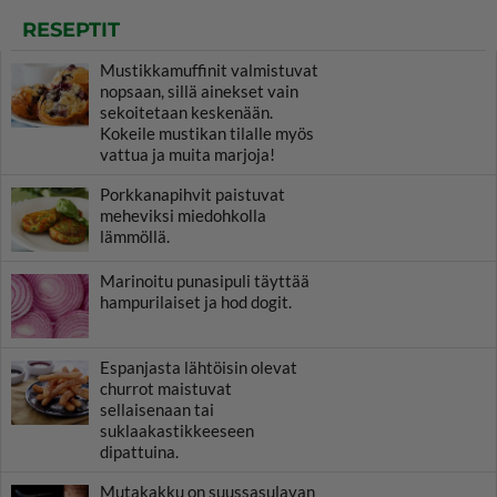
RESEPTIT
Mustikkamuffinit valmistuvat
nopsaan, sillä ainekset vain
sekoitetaan keskenään.
Kokeile mustikan tilalle myös
vattua ja muita marjoja!
Porkkanapihvit paistuvat
meheviksi miedohkolla
lämmöllä.
Marinoitu punasipuli täyttää
hampurilaiset ja hod dogit.
Espanjasta lähtöisin olevat
churrot maistuvat
sellaisenaan tai
suklaakastikkeeseen
dipattuina.
Mutakakku on suussasulavan