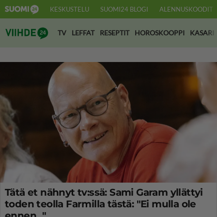
KESKUSTELU
SUOMI24 BLOGI
ALENNUSKOODIT
Suomi24 Viihde
TV
LEFFAT
RESEPTIT
HOROSKOOPPI
KASARI
Tätä et nähnyt tv:ssä: Sami Garam yllättyi
toden teolla Farmilla tästä: "Ei mulla ole
ennen..."