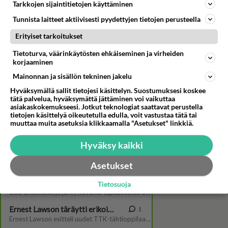
Tarkkojen sijaintitietojen käyttäminen
Tunnista laitteet aktiivisesti pyydettyjen tietojen perusteella
Erityiset tarkoitukset
Tietoturva, väärinkäytösten ehkäiseminen ja virheiden
korjaaminen
Mainonnan ja sisällön tekninen jakelu
Hyväksymällä sallit tietojesi käsittelyn. Suostumuksesi koskee
tätä palvelua, hyväksymättä jättäminen voi vaikuttaa
Paras leffa ikinä: Nauris.fin
asiakaskokemukseesi. Jotkut teknologiat saattavat perustella
vieraana Ernest Lawson
tietojen käsittelyä oikeutetulla edulla, voit vastustaa tätä tai
muuttaa muita asetuksia klikkaamalla "Asetukset" linkkiä.
Hyväksy kaikki
Asetukset
Tietosuoja