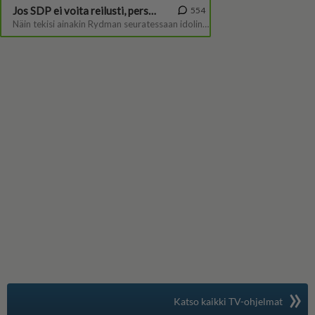
»
Suomen suosituin
Katso kaikki TV-ohjelmat
TV-opas