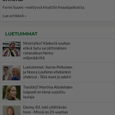
Farmi Suomi -realityssä kisattiin finaalipaikoista.
Lue artikkeli »
LUETUIMMAT
Muistatko? Kädestä suuhun
elävä Satu sai jättimäisen
rahasalkun Henry-
miljonääriltä
Luetuimmat: Aarne Pelkonen
ja Noora Louhimo vihdoinkin
yhdessä - Tätä moni jo odotti
Tiesitkö? Martina Aitolehden
isäpuoli on tämä suosittu
laulaja
Danny, 83, teki yllättävän
teon - Missä on 25-vuotias