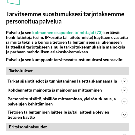
Tarvitsemme suostumuksesi tarjotaksemme
personoitua palvelua
Palvelu ja sen
kolmannen osapuolen toimittajat (73)
keräävät
henkilötietoja (esim. IP-osoite tai laitetunniste) käyttäen evästeitä
ja muita teknisiä keinoja tietojen tallentamiseen ja lukemiseen
laitteellasi tarjotakseen sinulle tarkoituksenmukaisia mainoksia
ja parhaan mahdollisen asiakaskokemuksen.
Palvelu ja sen kumppanit tarvitsevat suostumuksesi seuraaviin:
Charlien enkelit viihdytti ja
kiihdytti kotisohvilla - Nämä
Tarkoitukset
naiset olivat todellisia tyyli-
Tarkat sijaintitiedot ja tunnistaminen laitetta skannaamalla
ikoneja!
Kohdennettu mainonta ja mainonnan mittaaminen
Personoitu sisältö, sisällön mittaaminen, yleisötutkimus ja
palvelujen kehittäminen
PARAS LEFFA IKINÄ
Tietojen tallentaminen laitteelle ja/tai laitteella olevien
tietojen käyttö
Erityisominaisuudet