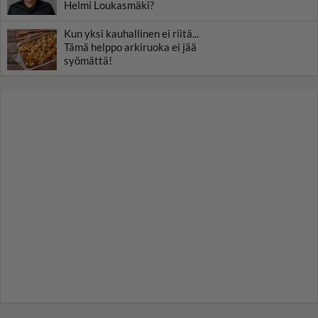
Helmi Loukasmäki?
Kun yksi kauhallinen ei riitä...
Tämä helppo arkiruoka ei jää
syömättä!