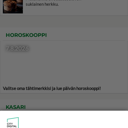
suklainen herkku.
HOROSKOOPPI
7.8.2026
Valitse oma tähtimerkkisi ja lue päivän horoskooppi!
KASARI