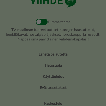
Tumma teema
TV-maailman tuoreet uutiset, starojen haastattelut,
henkilökuvat, nostalgiapläjäykset, horoskooppi ja reseptit.
Nappaa oma päivittäinen viihdemakupalasi!
Lähetä palautetta
Tietosuoja
Käyttöehdot
Evästeasetukset
Keskustelu