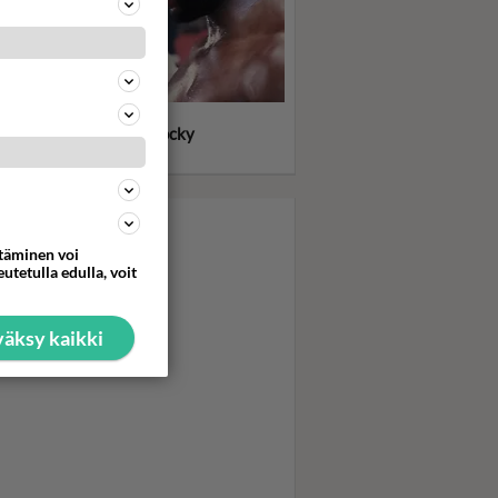
llone meinasi heittää
kensä kuvauksissa - Rocky
itti tykimmin kasarilla
ttäminen voi
utetulla edulla, voit
äksy kaikki