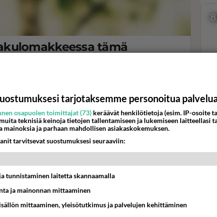
8
a -hakulomakkeessa tämä
silmään - Onko enää tätä päivää?
ään uusia pariskuntia.
Val
hor
uostumuksesi tarjotaksemme personoitua palvelu
nen osapuolen toimittajat (73)
keräävät henkilötietoja (esim. IP-osoite ta
 muita teknisiä keinoja tietojen tallentamiseen ja lukemiseen laitteellasi t
K
a mainoksia ja parhaan mahdollisen asiakaskokemuksen.
anit tarvitsevat suostumuksesi seuraaviin:
t ja tunnistaminen laitetta skannaamalla
ta ja mainonnan mittaaminen
sisällön mittaaminen, yleisötutkimus ja palvelujen kehittäminen