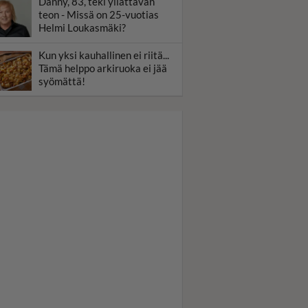
Danny, 83, teki yllättävän
teon - Missä on 25-vuotias
Helmi Loukasmäki?
Kun yksi kauhallinen ei riitä...
Tämä helppo arkiruoka ei jää
syömättä!