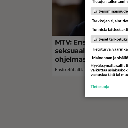
Tietojen tallentamine
Erityisominaisuude
Tarkkojen sijaintiti
Tunnista laitteet akt
Erityiset tarkoituks
MTV: Ensitreffit alttar
Tietoturva, väärink
seksuaaliterapeutti T
Mainonnan ja sisäll
ohjelmassa
Hyväksymällä sallit t
Ensitreffit alttarilla uudistuu.
vaikuttaa asiakaskoke
vastustaa tätä tai mu
Tietosuoja