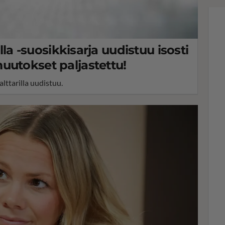
illa -suosikkisarja uudistuu isosti
uutokset paljastettu!
alttarilla uudistuu.