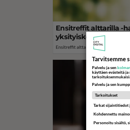
Ensitreffit alttarill
yksityiskohta pistää 
Ensitreffit alttarilla -ohjelmaan etsit
Tarvitsemme s
Palvelu ja sen
kolman
käyttäen evästeitä ja
tarkoituksenmukaisi
Palvelu ja sen kumpp
Tarkoitukset
Tarkat sijaintitiedo
Kohdennettu mainon
Personoitu sisältö, 