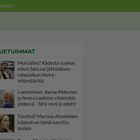
ÄÄNNÖT
UETUIMMAT
Muistatko? Kädestä suuhun
elävä Satu sai jättimäisen
rahasalkun Henry-
miljonääriltä
Luetuimmat: Aarne Pelkonen
ja Noora Louhimo vihdoinkin
yhdessä - Tätä moni jo odotti
Tiesitkö? Martina Aitolehden
isäpuoli on tämä suosittu
laulaja