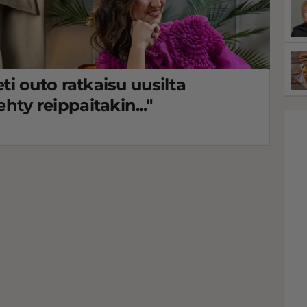
Heti outo ratkaisu uusilta
ehty reippaitakin..."