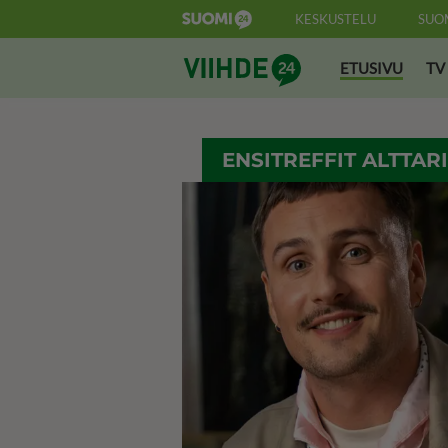
KESKUSTELU
SUO
Suomi24 Viihde
ETUSIVU
TV
ENSITREFFIT ALTTAR