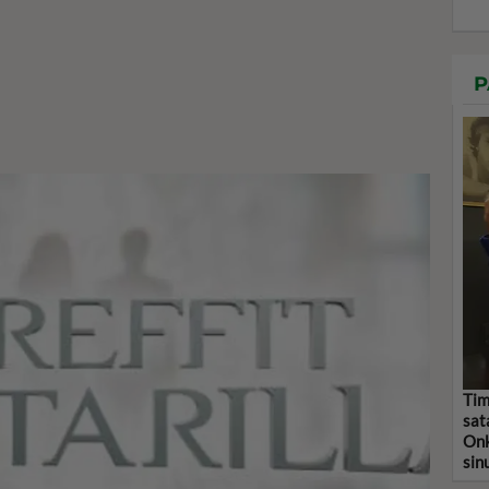
P
Tim
sat
Onk
sin