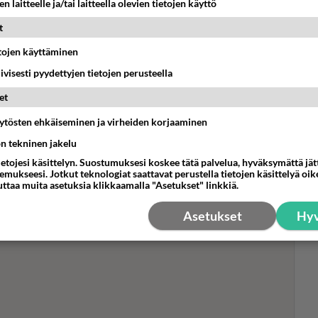
n laitteelle ja/tai laitteella olevien tietojen käyttö
t
etojen käyttäminen
Sta
iivisesti pyydettyjen tietojen perusteella
hen
et
tyk
illa: Tästä syystä
äytösten ehkäiseminen ja virheiden korjaaminen
apani Alanen ei ole enää
ön tekninen jakelu
ietojesi käsittelyn. Suostumuksesi koskee tätä palvelua, hyväksymättä jä
mukseesi. Jotkut teknologiat saattavat perustella tietojen käsittelyä oike
uttaa muita asetuksia klikkaamalla "Asetukset" linkkiä.
Asetukset
Hyv