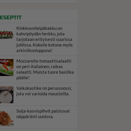
ESEPTIT
Kinkkuvoileipäkakku on
kahvipöydän herkku, jota
tarjotaan erityisesti suurissa
juhlissa. Kokeile kotona myös
arkiviikonloppuna!
Mozzarella-tomaattisalaatti
on peri-italiainen, raikas
salaatti. Muista tuore basilika
päälle!
Valkokastike on perussoossi,
jota voi varioida mausteilla.
Soija-kasvispihvit paistuvat
näppärästi uunissa.