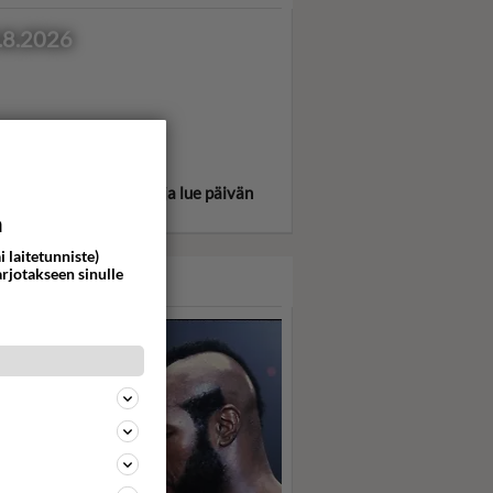
.8.2026
itse oma tähtimerkkisi ja lue päivän
oskooppi!
a
i laitetunniste)
arjotakseen sinulle
ASARI