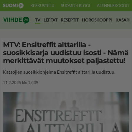
KESKUSTELU
SUOMI24 BLOGI
ALENNUSKOODIT
Suomi24 Viihde
TV
LEFFAT
RESEPTIT
HOROSKOOPPI
KASARI
MTV: Ensitreffit alttarilla -
suosikkisarja uudistuu isosti - Nämä
merkittävät muutokset paljastettu!
Katsojien suosikkiohjelma Ensitreffit alttarilla uudistuu.
11.2.2025 klo 13:39