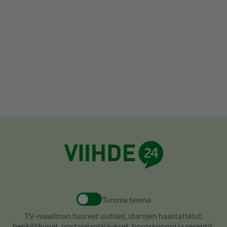
Tumma teema
TV-maailman tuoreet uutiset, starojen haastattelut,
henkilökuvat, nostalgiapläjäykset, horoskooppi ja reseptit.