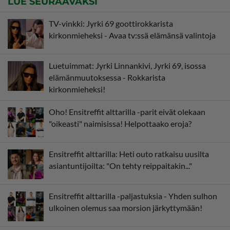
LUE SEURAAVAKSI
TV-vinkki: Jyrki 69 goottirokkarista
kirkonmieheksi - Avaa tv:ssä elämänsä valintoja
Luetuimmat: Jyrki Linnankivi, Jyrki 69, isossa
elämänmuutoksessa - Rokkarista
kirkonmieheksi!
Oho! Ensitreffit alttarilla -parit eivät olekaan
"oikeasti" naimisissa! Helpottaako eroja?
Ensitreffit alttarilla: Heti outo ratkaisu uusilta
asiantuntijoilta: "On tehty reippaitakin..."
Ensitreffit alttarilla -paljastuksia - Yhden sulhon
ulkoinen olemus saa morsion järkyttymään!