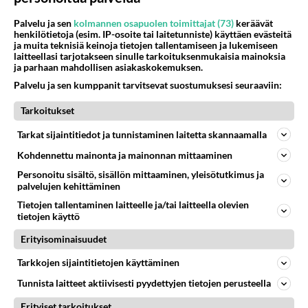
Muistatko? Kädestä suuhun
Palvelu ja sen
kolmannen osapuolen toimittajat (73)
keräävät
elävä Satu sai jättimäisen
henkilötietoja (esim. IP-osoite tai laitetunniste) käyttäen evästeitä
ja muita teknisiä keinoja tietojen tallentamiseen ja lukemiseen
rahasalkun Henry-
laitteellasi tarjotakseen sinulle tarkoituksenmukaisia mainoksia
miljonääriltä
ja parhaan mahdollisen asiakaskokemuksen.
Tiesitkö? Martina Aitolehden
Palvelu ja sen kumppanit tarvitsevat suostumuksesi seuraaviin:
isäpuoli on tämä suosittu
laulaja
Tarkoitukset
Tarkat sijaintitiedot ja tunnistaminen laitetta skannaamalla
Luetuimmat: Aarne Pelkonen
ja Noora Louhimo vihdoinkin
Kohdennettu mainonta ja mainonnan mittaaminen
yhdessä - Tätä moni jo odotti
Personoitu sisältö, sisällön mittaaminen, yleisötutkimus ja
palvelujen kehittäminen
Danny, 83, teki yllättävän
teon - Missä on 25-vuotias
Tietojen tallentaminen laitteelle ja/tai laitteella olevien
tietojen käyttö
Helmi Loukasmäki?
Erityisominaisuudet
Kun yksi kauhallinen ei riitä...
Tämä helppo arkiruoka ei jää
Tarkkojen sijaintitietojen käyttäminen
syömättä!
Tunnista laitteet aktiivisesti pyydettyjen tietojen perusteella
Erityiset tarkoitukset