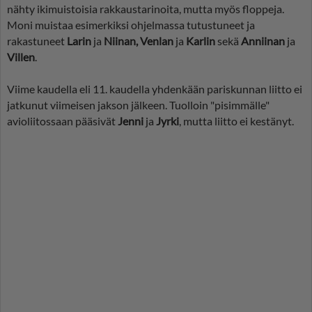
nähty ikimuistoisia rakkaustarinoita, mutta myös floppeja.
Moni muistaa esimerkiksi ohjelmassa tutustuneet ja
rakastuneet
Larin
ja
Niinan, Venlan
ja
Karlin
sekä
Anniinan
ja
Villen
.
Viime kaudella eli 11. kaudella yhdenkään pariskunnan liitto ei
jatkunut viimeisen jakson jälkeen. Tuolloin "pisimmälle"
avioliitossaan pääsivät
Jenni
ja
Jyrki
, mutta liitto ei kestänyt.