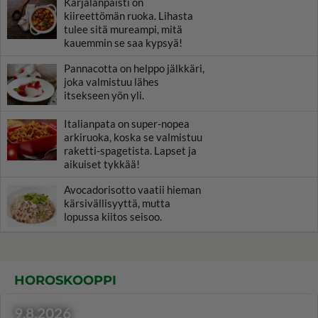
Karjalanpaisti on
kiireettömän ruoka. Lihasta
tulee sitä mureampi, mitä
kauemmin se saa kypsyä!
Pannacotta on helppo jälkkäri,
joka valmistuu lähes
itsekseen yön yli.
Italianpata on super-nopea
arkiruoka, koska se valmistuu
raketti-spagetista. Lapset ja
aikuiset tykkää!
Avocadorisotto vaatii hieman
kärsivällisyyttä, mutta
lopussa kiitos seisoo.
HOROSKOOPPI
9.8.2026