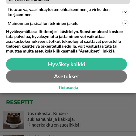
Tietoturva, väärinkäytösten ehkäiseminen ja virheiden
korjaaminen
Mainonnan ja sisällön tekninen jakelu
Hyväksymällä sallit tietojesi käsittelyn. Suostumuksesi koskee
tätä palvelua, hyväksymättä jättäminen voi vaikuttaa
asiakaskokemukseesi. Jotkut teknologiat saattavat perustella
tietojen käsittelyä oikeutetulla edulla, voit vastustaa tätä tai
muuttaa muita asetuksia klikkaamalla "Asetukset" linkkiä.
Hyväksy kaikki
Asetukset
Tietosuoja
RESEPTIT
Jos rakastat Kinder-
suklaamunia ja kakkuja,
Kinderkakku on suosikkisi!