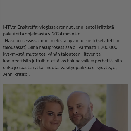
MTV:n Ensitreffit-vlogissa eronnut Jenni antoi kriittistä
palautetta ohjelmasta v. 2024 mm näin:
-Hakuprosessissa mun mielestä hyvin heikosti (selvitettiin
talousasiat). Siinä hakuprosessissa oli varmasti 1 200 000
kysymystä, mutta tosi vähän talouteen liittyen tai
konkreettisiin juttuihin, että jos haluaa vaikka perhettä, niin
onko jo säästänyt tai muuta. Vakityöpaikkaa ei kysytty, ei,
Jenni kritisoi.