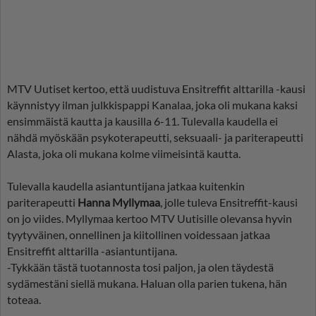
MTV Uutiset kertoo, että uudistuva Ensitreffit alttarilla -kausi
käynnistyy ilman julkkispappi Kanalaa, joka oli mukana kaksi
ensimmäistä kautta ja kausilla 6-11. Tulevalla kaudella ei
nähdä myöskään psykoterapeutti, seksuaali- ja pariterapeutti
Alasta, joka oli mukana kolme viimeisintä kautta.
Tulevalla kaudella asiantuntijana jatkaa kuitenkin
pariterapeutti
Hanna Myllymaa
, jolle tuleva Ensitreffit-kausi
on jo viides. Myllymaa kertoo MTV Uutisille olevansa hyvin
tyytyväinen, onnellinen ja kiitollinen voidessaan jatkaa
Ensitreffit alttarilla -asiantuntijana.
-Tykkään tästä tuotannosta tosi paljon, ja olen täydestä
sydämestäni siellä mukana. Haluan olla parien tukena, hän
toteaa.