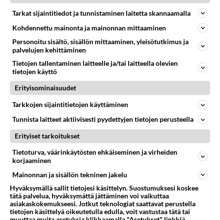
Tarkat sijaintitiedot ja tunnistaminen laitetta skannaamalla
Kohdennettu mainonta ja mainonnan mittaaminen
Personoitu sisältö, sisällön mittaaminen, yleisötutkimus ja
LUETUIMMAT
palvelujen kehittäminen
Tietojen tallentaminen laitteelle ja/tai laitteella olevien
Muistatko? Kädestä suuhun
tietojen käyttö
elävä Satu sai jättimäisen
rahasalkun Henry-
Erityisominaisuudet
miljonääriltä
Tarkkojen sijaintitietojen käyttäminen
Luetuimmat: Aarne Pelkonen
Tunnista laitteet aktiivisesti pyydettyjen tietojen perusteella
ja Noora Louhimo vihdoinkin
yhdessä - Tätä moni jo odotti
Erityiset tarkoitukset
Tiesitkö? Martina Aitolehden
Tietoturva, väärinkäytösten ehkäiseminen ja virheiden
isäpuoli on tämä suosittu
korjaaminen
laulaja
Mainonnan ja sisällön tekninen jakelu
Hyväksymällä sallit tietojesi käsittelyn. Suostumuksesi koskee
Kun yksi kauhallinen ei riitä...
tätä palvelua, hyväksymättä jättäminen voi vaikuttaa
Tämä helppo arkiruoka ei jää
asiakaskokemukseesi. Jotkut teknologiat saattavat perustella
syömättä!
tietojen käsittelyä oikeutetulla edulla, voit vastustaa tätä tai
muuttaa muita asetuksia klikkaamalla "Asetukset" linkkiä.