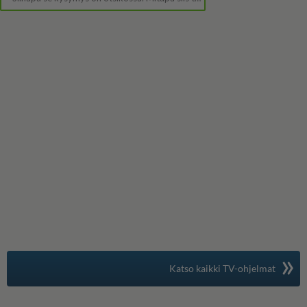
»
Suomen suosituin
Katso kaikki TV-ohjelmat
TV-opas