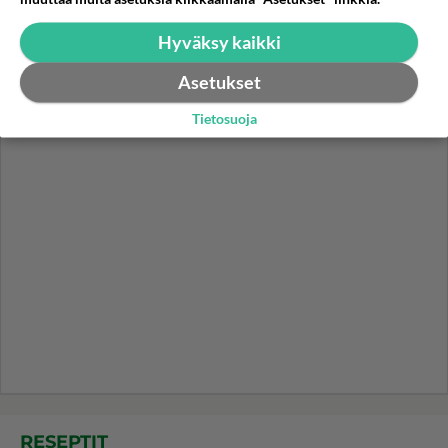
Danny, 83, teki yllättävän
teon - Missä on 25-vuotias
Hyväksy kaikki
Helmi Loukasmäki?
Asetukset
Tietosuoja
RESEPTIT