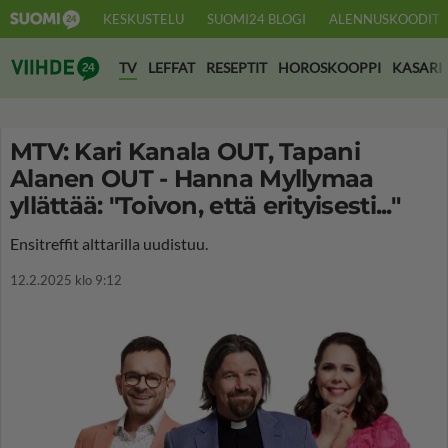
KESKUSTELU
SUOMI24 BLOGI
ALENNUSKOODIT
Suomi24 Viihde
TV
LEFFAT
RESEPTIT
HOROSKOOPPI
KASARI
MTV: Kari Kanala OUT, Tapani
Alanen OUT - Hanna Myllymaa
yllättää: "Toivon, että erityisesti..."
Ensitreffit alttarilla uudistuu.
12.2.2025 klo 9:12