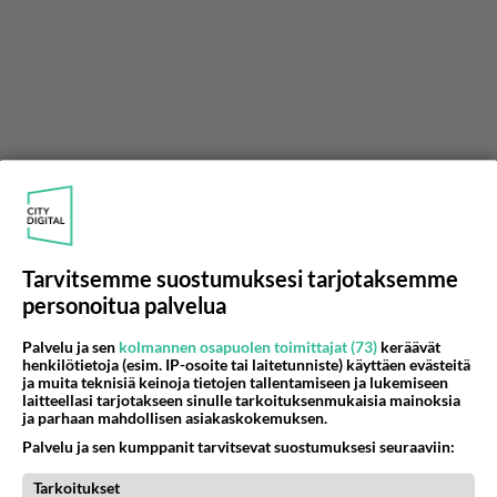
Tarvitsemme suostumuksesi tarjotaksemme
personoitua palvelua
Palvelu ja sen
kolmannen osapuolen toimittajat (73)
keräävät
henkilötietoja (esim. IP-osoite tai laitetunniste) käyttäen evästeitä
ja muita teknisiä keinoja tietojen tallentamiseen ja lukemiseen
laitteellasi tarjotakseen sinulle tarkoituksenmukaisia mainoksia
ja parhaan mahdollisen asiakaskokemuksen.
Palvelu ja sen kumppanit tarvitsevat suostumuksesi seuraaviin:
Tarkoitukset