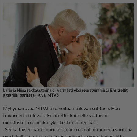
Larin ja Niina rakkaustarina oli varmasti yksi seuratuimmista Ensitreffit
alttarilla -sarjassa. Kuva: MTV3
Myllymaa avaa MTV:lle toiveitaan tulevan suhteen. Hän
toivoo, että tulevalle Ensitreffit-kaudelle saataisiin
muodostettua ainakin yksi keski-ikäinen pari.
-Senkaltaisen parin muodostaminen on ollut monena vuotena
niin lähellä, mutta se on jäänyt pienestä kiinni. Toivon, että