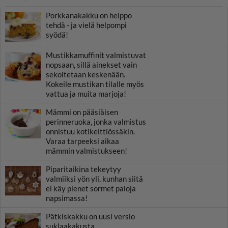
Porkkanakakku on helppo
tehdä - ja vielä helpompi
syödä!
Mustikkamuffinit valmistuvat
nopsaan, sillä ainekset vain
sekoitetaan keskenään.
Kokeile mustikan tilalle myös
vattua ja muita marjoja!
Mämmi on pääsiäisen
perinneruoka, jonka valmistus
onnistuu kotikeittiössäkin.
Varaa tarpeeksi aikaa
mämmin valmistukseen!
Piparitaikina tekeytyy
valmiiksi yön yli, kunhan siitä
ei käy pienet sormet paloja
napsimassa!
Pätkiskakku on uusi versio
suklaakakusta.