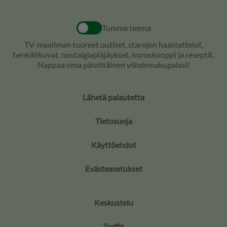
Tumma teema
TV-maailman tuoreet uutiset, starojen haastattelut,
henkilökuvat, nostalgiapläjäykset, horoskooppi ja reseptit.
Nappaa oma päivittäinen viihdemakupalasi!
Lähetä palautetta
Tietosuoja
Käyttöehdot
Evästeasetukset
Keskustelu
Treffit