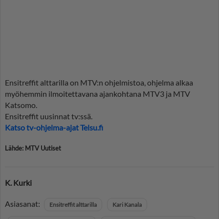
Ensitreffit alttarilla on MTV:n ohjelmistoa, ohjelma alkaa
myöhemmin ilmoitettavana ajankohtana MTV3 ja MTV
Katsomo.
Ensitreffit uusinnat tv:ssä.
Katso tv-ohjelma-ajat Telsu.fi
Lähde: MTV Uutiset
K. Kurki
Asiasanat:
Ensitreffit alttarilla
Kari Kanala