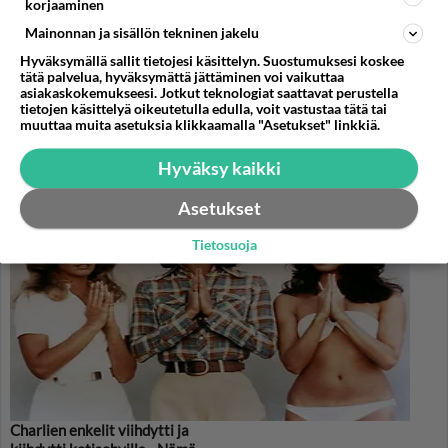
korjaaminen
Mainonnan ja sisällön tekninen jakelu
Hyväksymällä sallit tietojesi käsittelyn. Suostumuksesi koskee
Valitse oma tähtimerkkisi ja lue päivän horoskooppi!
tätä palvelua, hyväksymättä jättäminen voi vaikuttaa
asiakaskokemukseesi. Jotkut teknologiat saattavat perustella
tietojen käsittelyä oikeutetulla edulla, voit vastustaa tätä tai
muuttaa muita asetuksia klikkaamalla "Asetukset" linkkiä.
KASARI
Hyväksy kaikki
Asetukset
Tietosuoja
Charlien enkelit viihdytti ja