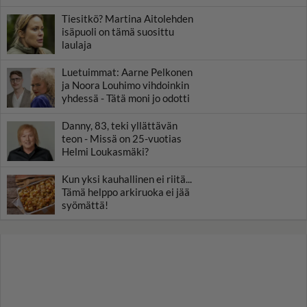
Tiesitkö? Martina Aitolehden
isäpuoli on tämä suosittu
laulaja
Luetuimmat: Aarne Pelkonen
ja Noora Louhimo vihdoinkin
yhdessä - Tätä moni jo odotti
Danny, 83, teki yllättävän
teon - Missä on 25-vuotias
Helmi Loukasmäki?
Kun yksi kauhallinen ei riitä...
Tämä helppo arkiruoka ei jää
syömättä!