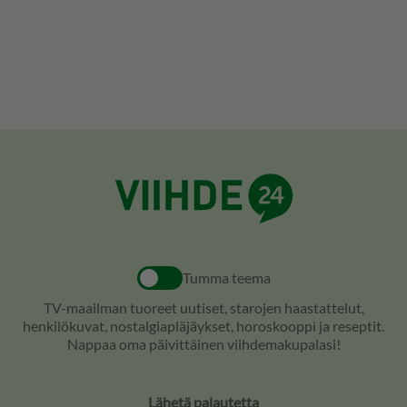
Tumma teema
TV-maailman tuoreet uutiset, starojen haastattelut,
henkilökuvat, nostalgiapläjäykset, horoskooppi ja reseptit.
Nappaa oma päivittäinen viihdemakupalasi!
Lähetä palautetta