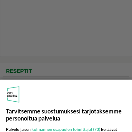
RESEPTIT
Porkkanapihvit paistuvat
meheviksi miedohkolla
lämmöllä.
Uunimakkara on pyhä
toimitus. Ei ole sen
Tarvitsemme suostumuksesi tarjotaksemme
voittanutta saunan jälkeen!
personoitua palvelua
Sämpylät maistuvat
Palvelu ja sen
kolmannen osapuolen toimittajat (73)
keräävät