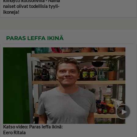
kiihdytti kotisohvilla - Nämä
naiset olivat todellisia tyyli-
ikoneja!
PARAS LEFFA IKINÄ
Katso video: Paras leffa ikinä:
Eero Ritala