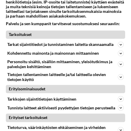
välipalana koulun jälkeen tai
henkilötietoja (esim. IP-osoite tai laitetunniste) käyttäen evästeitä
iltapalana koko perheelle.
ja muita teknisiä keinoja tietojen tallentamiseen ja lukemiseen
laitteellasi tarjotakseen sinulle tarkoituksenmukaisia mainoksia
Herkullisimmillaan hieman
ja parhaan mahdollisen asiakaskokemuksen.
jäähtyneinä!
Palvelu ja sen kumppanit tarvitsevat suostumuksesi seuraaviin:
Lehtikaalirisotto on rapsakka
perusruoka.
Tarkoitukset
Tarkat sijaintitiedot ja tunnistaminen laitetta skannaamalla
Pinaattikeitto on itsetehtynä
Kohdennettu mainonta ja mainonnan mittaaminen
nopea ja helppo arkiruoka.
Personoitu sisältö, sisällön mittaaminen, yleisötutkimus ja
Valmista rautainen
palvelujen kehittäminen
vitamiinipommi tuoreesta tai
pakastetusta pinaatista!
Tietojen tallentaminen laitteelle ja/tai laitteella olevien
tietojen käyttö
Erityisominaisuudet
HOROSKOOPPI
Tarkkojen sijaintitietojen käyttäminen
Tunnista laitteet aktiivisesti pyydettyjen tietojen perusteella
9.8.2026
Erityiset tarkoitukset
Tietoturva, väärinkäytösten ehkäiseminen ja virheiden