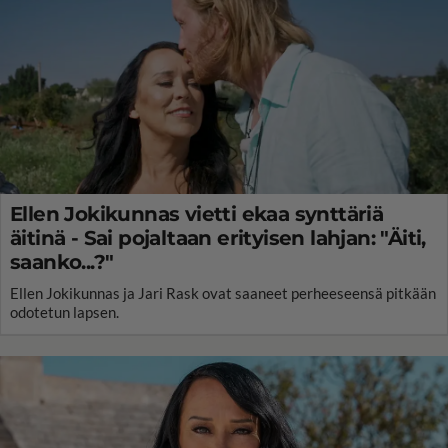
Ellen Jokikunnas vietti ekaa synttäriä
äitinä - Sai pojaltaan erityisen lahjan: "Äiti,
saanko...?"
Ellen Jokikunnas ja Jari Rask ovat saaneet perheeseensä pitkään
odotetun lapsen.