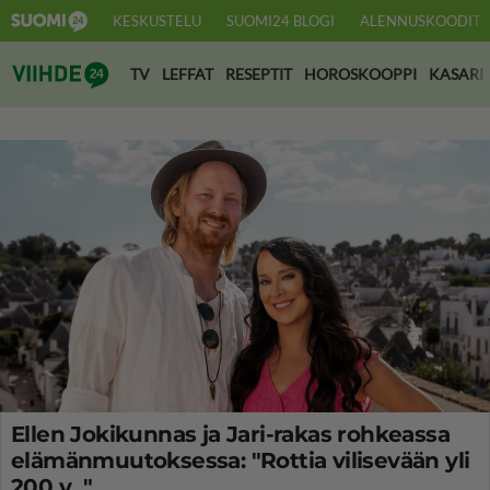
KESKUSTELU
SUOMI24 BLOGI
ALENNUSKOODIT
Suomi24 Viihde
TV
LEFFAT
RESEPTIT
HOROSKOOPPI
KASARI
Ellen Jokikunnas ja Jari-rakas rohkeassa
elämänmuutoksessa: "Rottia vilisevään yli
200 v..."