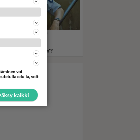
sakka Reinikainen taas
ssä! Mutta kuka sanoi
hän sitä muuten
komisarioksi pääsisikään"?
ttäminen voi
utetulla edulla, voit
äksy kaikki