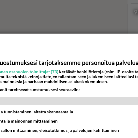
9
Val
hor
uostumuksesi tarjotaksemme personoitua palvelu
nen osapuolen toimittajat (73)
keräävät henkilötietoja (esim. IP-osoite ta
 muita teknisiä keinoja tietojen tallentamiseen ja lukemiseen laitteellasi t
K
a mainoksia ja parhaan mahdollisen asiakaskokemuksen.
anit tarvitsevat suostumuksesi seuraaviin:
t ja tunnistaminen laitetta skannaamalla
ta ja mainonnan mittaaminen
sisällön mittaaminen, yleisötutkimus ja palvelujen kehittäminen