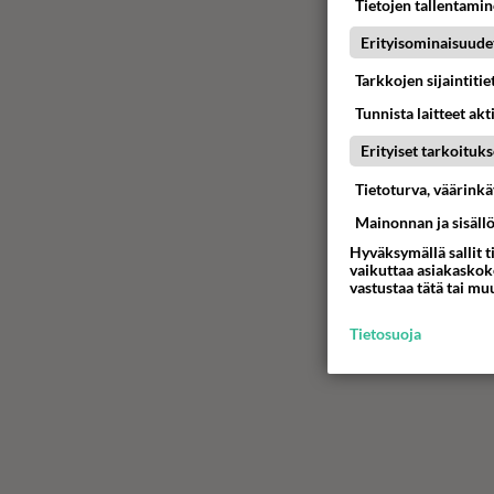
Tietojen tallentamine
Erityisominaisuude
Tarkkojen sijaintiti
Tunnista laitteet akt
Erityiset tarkoituks
Tietoturva, väärink
Mainonnan ja sisäll
Hyväksymällä sallit t
vaikuttaa asiakaskoke
vastustaa tätä tai mu
Tietosuoja