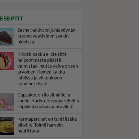
ESEPTIT
Sacherkakku on juhlapöydän
kruunu vaativimmissakin
pidoissa.
Kinuskikakku ei ole siitä
helpoimmasta päästä
valmistaa, mutta vaiva on sen
arvoinen. Komea kakku
juhlissa ja viikonlopun
kahvihetkissä!
Cupcaket on ilo silmälle ja
suulle. Koristele nonparelleilla
söpöiksi suuhun pantaviksi!
Kermaperunat on tuhti lisäke
pihville. Toimii harvoin
nautittuna!