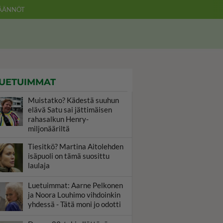
ÄÄNNÖT
UETUIMMAT
Muistatko? Kädestä suuhun
elävä Satu sai jättimäisen
rahasalkun Henry-
miljonääriltä
Tiesitkö? Martina Aitolehden
isäpuoli on tämä suosittu
laulaja
Luetuimmat: Aarne Pelkonen
ja Noora Louhimo vihdoinkin
yhdessä - Tätä moni jo odotti