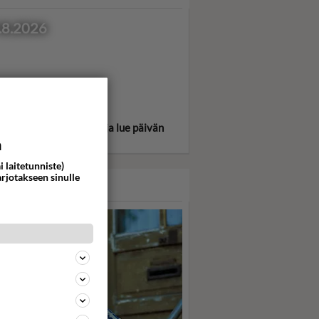
.8.2026
itse oma tähtimerkkisi ja lue päivän
oskooppi!
a
i laitetunniste)
arjotakseen sinulle
ASARI