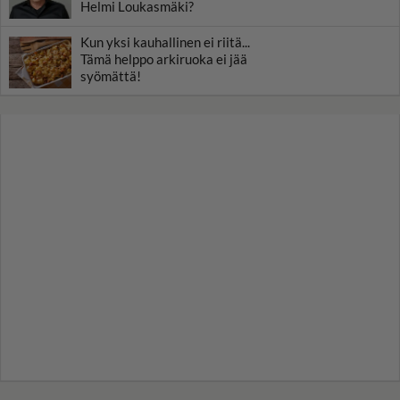
Helmi Loukasmäki?
Kun yksi kauhallinen ei riitä...
Tämä helppo arkiruoka ei jää
syömättä!