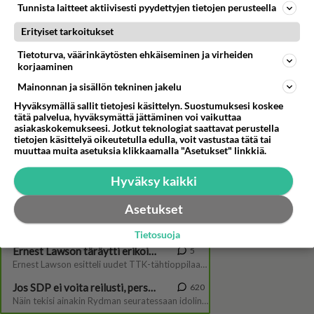
Tunnista laitteet aktiivisesti pyydettyjen tietojen perusteella
Erityiset tarkoitukset
Tietoturva, väärinkäytösten ehkäiseminen ja virheiden
korjaaminen
Mainonnan ja sisällön tekninen jakelu
Niklas Hagman veti kovaa
kaukalossa - mutta mikä leffa
Hyväksymällä sallit tietojesi käsittelyn. Suostumuksesi koskee
osui kovaa miehen sydämeen?
tätä palvelua, hyväksymättä jättäminen voi vaikuttaa
asiakaskokemukseesi. Jotkut teknologiat saattavat perustella
tietojen käsittelyä oikeutetulla edulla, voit vastustaa tätä tai
muuttaa muita asetuksia klikkaamalla "Asetukset" linkkiä.
Hyväksy kaikki
Asetukset
Tietosuoja