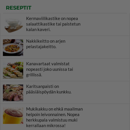
RESEPTIT
Kermaviilikastike on nopea
salaattikastike tai paistetun
kalan kaveri.
Nakkikeitto on arjen
pelastajakeitto.
Kanavartaat valmistat
nopeasti joko uunissa tai
grillissä.
Karitsanpaisti on
pääsiäispöydän kunkku.
Mukikakku on ehkä maailman
helpoin leivonnainen. Nopea
herkkupala valmistuu muki
kerrallaan mikrossa!