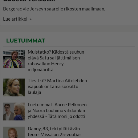
Bergerac vie Jerseyn saarelle rikosten maailmaan.
Lue artikkeli »
LUETUIMMAT
Muistatko? Kädestä suuhun
elävä Satu sai jättimäisen
rahasalkun Henry-
miljonääriltä
Tiesitkö? Martina Aitolehden
isäpuoli on tämä suosittu
laulaja
Luetuimmat: Aarne Pelkonen
ja Noora Louhimo vihdoinkin
yhdessä - Tätä moni jo odotti
Danny, 83, teki yllättävän
teon - Missä on 25-vuotias