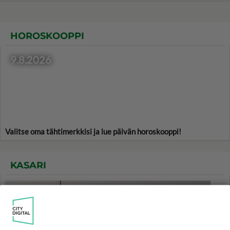
HOROSKOOPPI
9.8.2026
Valitse oma tähtimerkkisi ja lue päivän horoskooppi!
KASARI