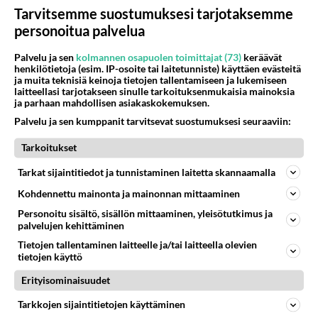
Tarvitsemme suostumuksesi tarjotaksemme
personoitua palvelua
Palvelu ja sen
kolmannen osapuolen toimittajat (73)
keräävät
henkilötietoja (esim. IP-osoite tai laitetunniste) käyttäen evästeitä
ja muita teknisiä keinoja tietojen tallentamiseen ja lukemiseen
laitteellasi tarjotakseen sinulle tarkoituksenmukaisia mainoksia
ja parhaan mahdollisen asiakaskokemuksen.
Muistatko? Suorapuheinen ja
Palvelu ja sen kumppanit tarvitsevat suostumuksesi seuraaviin:
sanavalmis Riitta Väisänen oli
täyskymppi Kymppitonniin!
Tarkoitukset
Tarkat sijaintitiedot ja tunnistaminen laitetta skannaamalla
Kohdennettu mainonta ja mainonnan mittaaminen
PARAS LEFFA IKINÄ
Personoitu sisältö, sisällön mittaaminen, yleisötutkimus ja
palvelujen kehittäminen
Tietojen tallentaminen laitteelle ja/tai laitteella olevien
tietojen käyttö
Erityisominaisuudet
Tarkkojen sijaintitietojen käyttäminen