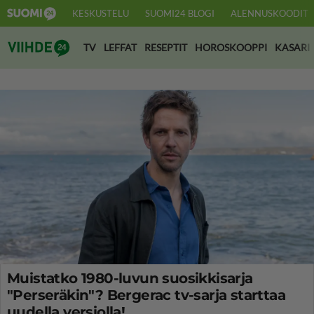
KESKUSTELU
SUOMI24 BLOGI
ALENNUSKOODIT
Suomi24 Viihde
TV
LEFFAT
RESEPTIT
HOROSKOOPPI
KASARI
Muistatko 1980-luvun suosikkisarja
"Perseräkin"? Bergerac tv-sarja starttaa
uudella versiolla!