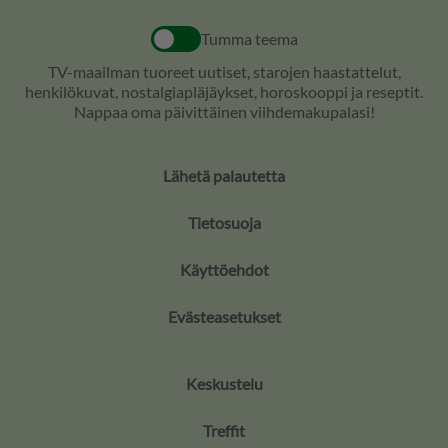
Tumma teema
TV-maailman tuoreet uutiset, starojen haastattelut,
henkilökuvat, nostalgiapläjäykset, horoskooppi ja reseptit.
Nappaa oma päivittäinen viihdemakupalasi!
Lähetä palautetta
Tietosuoja
Käyttöehdot
Evästeasetukset
Keskustelu
Treffit