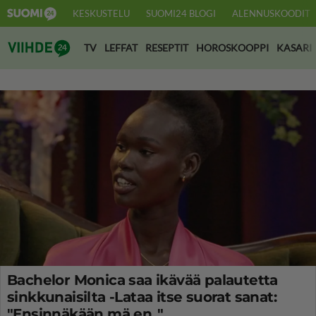
KESKUSTELU
SUOMI24 BLOGI
ALENNUSKOODIT
Suomi24 Viihde
TV
LEFFAT
RESEPTIT
HOROSKOOPPI
KASARI
Bachelor Monica saa ikävää palautetta
sinkkunaisilta -Lataa itse suorat sanat:
"Ensinnäkään mä en.."