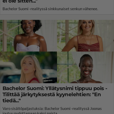
ei ole sitten..."
Bachelor Suomi -realityssä sinkkunaiset senkun vähenee.
Bachelor Suomi: Yllätysnimi tippuu pois -
Tilittää järkytyksestä kyynelehtien: "En
tiedä..."
Varo sisältöpaljastuksia: Bachelor Suomi -realityssä Joonas
joutuu pudottamaan kaksi naista.