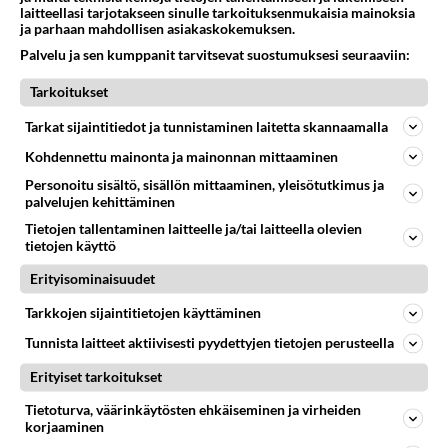
laitteellasi tarjotakseen sinulle tarkoituksenmukaisia mainoksia
ja parhaan mahdollisen asiakaskokemuksen.
Palvelu ja sen kumppanit tarvitsevat suostumuksesi seuraaviin:
Tarkoitukset
Tarkat sijaintitiedot ja tunnistaminen laitetta skannaamalla
Tiesitkö? Bachelor Belle tuli raskaaksi
Kohdennettu mainonta ja mainonnan mittaaminen
nuorena - Paljastaa karun ajan: "Otin
Personoitu sisältö, sisällön mittaaminen, yleisötutkimus ja
pikavippejä, enkä..."
palvelujen kehittäminen
Zezibelle ”Belle” etsii toistamiseen rakkautta tv-realityssä.
Tietojen tallentaminen laitteelle ja/tai laitteella olevien
tietojen käyttö
Erityisominaisuudet
LUETUIMMAT
Tarkkojen sijaintitietojen käyttäminen
Muistatko? Kädestä suuhun
Tunnista laitteet aktiivisesti pyydettyjen tietojen perusteella
elävä Satu sai jättimäisen
rahasalkun Henry-
Erityiset tarkoitukset
miljonääriltä
Tietoturva, väärinkäytösten ehkäiseminen ja virheiden
Tiesitkö? Martina Aitolehden
korjaaminen
isäpuoli on tämä suosittu