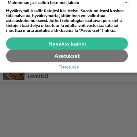
Mainonnan ja sisällön tekninen jakelu
laulaja
Hyväksymällä sallit tietojesi käsittelyn. Suostumuksesi koskee
tätä palvelua, hyväksymättä jättäminen voi vaikuttaa
Luetuimmat: Aarne Pelkonen
asiakaskokemukseesi. Jotkut teknologiat saattavat perustella
ja Noora Louhimo vihdoinkin
tietojen käsittelyä oikeutetulla edulla, voit vastustaa tätä tai
yhdessä - Tätä moni jo odotti
muuttaa muita asetuksia klikkaamalla "Asetukset" linkkiä.
Danny, 83, teki yllättävän
Hyväksy kaikki
teon - Missä on 25-vuotias
Helmi Loukasmäki?
Asetukset
Kun yksi kauhallinen ei riitä...
Tietosuoja
Tämä helppo arkiruoka ei jää
syömättä!