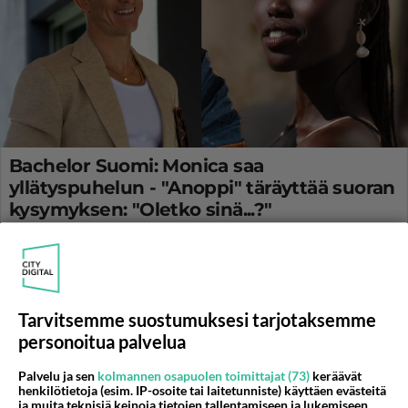
Bachelor Suomi: Monica saa
yllätyspuhelun - "Anoppi" täräyttää suoran
kysymyksen: "Oletko sinä...?"
Varo sisältöpaljastuksia: Bachelor Suomi -realityssä koittaa pian
lopullisen valinnan paikka.
Tarvitsemme suostumuksesi tarjotaksemme
personoitua palvelua
Palvelu ja sen
kolmannen osapuolen toimittajat (73)
keräävät
henkilötietoja (esim. IP-osoite tai laitetunniste) käyttäen evästeitä
ja muita teknisiä keinoja tietojen tallentamiseen ja lukemiseen