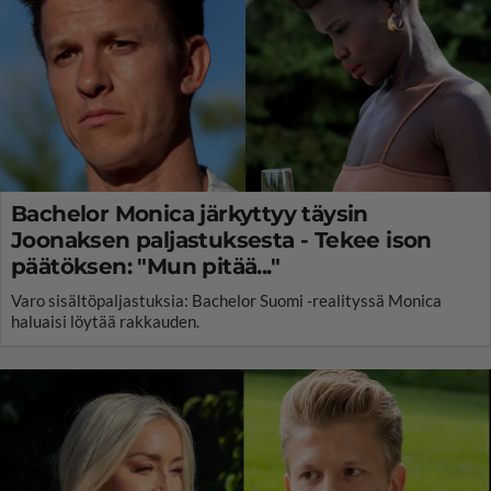
Bachelor Monica järkyttyy täysin
Joonaksen paljastuksesta - Tekee ison
päätöksen: "Mun pitää..."
Varo sisältöpaljastuksia: Bachelor Suomi -realityssä Monica
haluaisi löytää rakkauden.