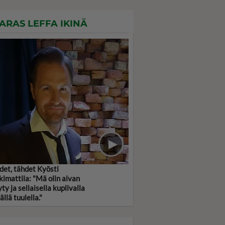
ARAS LEFFA IKINÄ
det, tähdet Kyösti
imattila: "Mä olin aivan
ty ja sellaisella kuplivalla
llä tuulella."