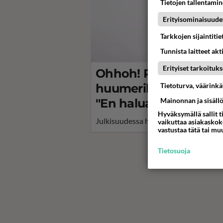
Tietojen tallentamine
Erityisominaisuude
Tarkkojen sijaintiti
Tunnista laitteet akt
Erityiset tarkoituks
Ohhoh! Päihdeongelm
Tietoturva, väärink
huumerikoksen tehn
Mainonnan ja sisäll
"En halua..."
Hyväksymällä sallit t
Julkisuudessa hiljaiseloa pitänyt Re
vaikuttaa asiakaskoke
vastustaa tätä tai mu
Tietosuoja