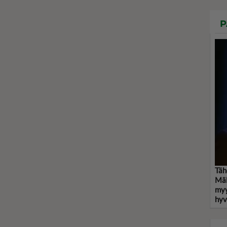
P
Täh
Mäk
myy
hyvä