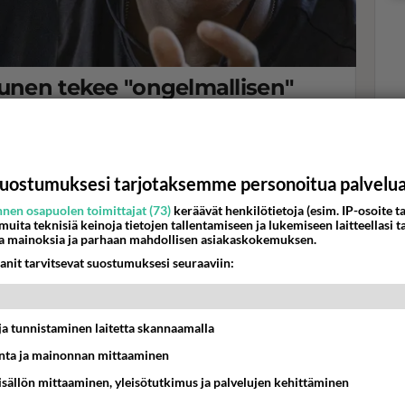
vunen tekee "ongelmallisen"
Lloyd Libiso kieltää jyrkästi!
Val
hor
uostumuksesi tarjotaksemme personoitua palvelu
K
nen osapuolen toimittajat (73)
keräävät henkilötietoja (esim. IP-osoite ta
 muita teknisiä keinoja tietojen tallentamiseen ja lukemiseen laitteellasi t
a mainoksia ja parhaan mahdollisen asiakaskokemuksen.
anit tarvitsevat suostumuksesi seuraaviin:
t ja tunnistaminen laitetta skannaamalla
ta ja mainonnan mittaaminen
sisällön mittaaminen, yleisötutkimus ja palvelujen kehittäminen