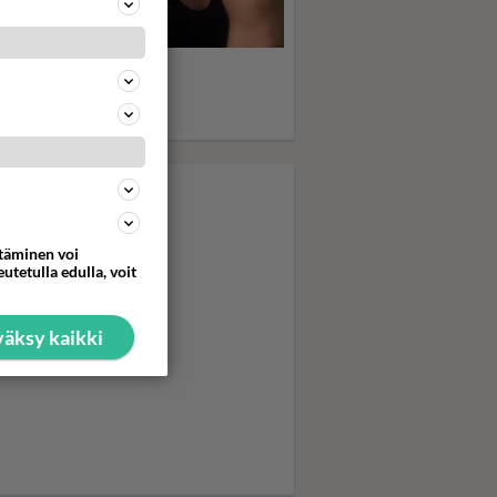
statko Dirty Dancing -
fan? Seksikäs Patrick
yze sai muuveillaan
nitytöt pyörryksiin...
ttäminen voi
utetulla edulla, voit
äksy kaikki