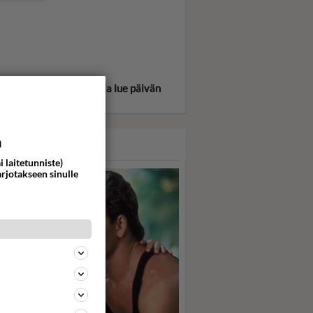
itse oma tähtimerkkisi ja lue päivän
oskooppi!
a
ASARI
i laitetunniste)
arjotakseen sinulle