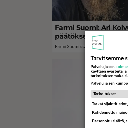
Farmi Suomi: Ari Koi
päätöksen eläimille - 
Farmi Suomi starttasi uusin jaksoin.
Tarvitsemme s
Palvelu ja sen
kolman
käyttäen evästeitä ja
tarkoituksenmukaisi
Palvelu ja sen kumpp
Tarkoitukset
Tarkat sijaintitiedo
Kohdennettu mainon
Personoitu sisältö, 