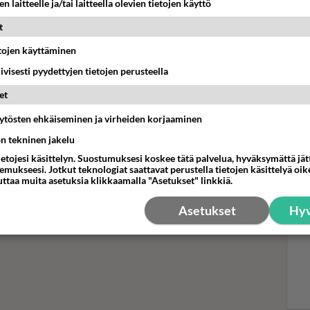
n laitteelle ja/tai laitteella olevien tietojen käyttö
t
Mui
lef
etojen käyttäminen
Swa
iivisesti pyydettyjen tietojen perusteella
tei
et
an kanssa kamppaillut,
äytösten ehkäiseminen ja virheiden korjaaminen
yt Redrama Farmi Suomessa:
ön tekninen jakelu
ietojesi käsittelyn. Suostumuksesi koskee tätä palvelua, hyväksymättä jä
drama on yllättäen mukana Farmi Suomi -realityssä.
mukseesi. Jotkut teknologiat saattavat perustella tietojen käsittelyä oike
uttaa muita asetuksia klikkaamalla "Asetukset" linkkiä.
Asetukset
Hyv