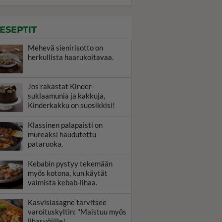
ESEPTIT
Mehevä sienirisotto on
herkullista haarukoitavaa.
Jos rakastat Kinder-
suklaamunia ja kakkuja,
Kinderkakku on suosikkisi!
Klassinen palapaisti on
mureaksi haudutettu
pataruoka.
Kebabin pystyy tekemään
myös kotona, kun käytät
valmista kebab-lihaa.
Kasvislasagne tarvitsee
varoituskyltin: "Maistuu myös
lihasyöjille!