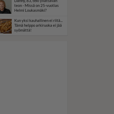
Danny, 83, teki yllättävän
teon - Missä on 25-vuotias
Helmi Loukasmäki?
Kun yksi kauhallinen ei riitä...
Tämä helppo arkiruoka ei jää
syömättä!