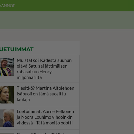
ÄÄNNÖT
UETUIMMAT
Muistatko? Kädestä suuhun
elävä Satu sai jättimäisen
rahasalkun Henry-
miljonääriltä
Tiesitkö? Martina Aitolehden
isäpuoli on tämä suosittu
laulaja
Luetuimmat: Aarne Pelkonen
ja Noora Louhimo vihdoinkin
yhdessä - Tätä moni jo odotti