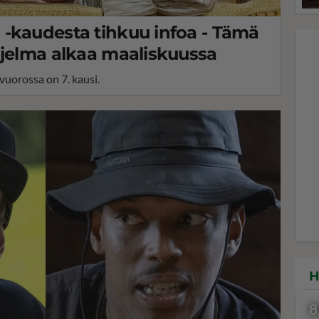
-kaudesta tihkuu infoa - Tämä
hjelma alkaa maaliskuussa
vuorossa on 7. kausi.
H
8