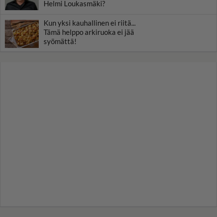
Helmi Loukasmäki?
Kun yksi kauhallinen ei riitä...
Tämä helppo arkiruoka ei jää
syömättä!