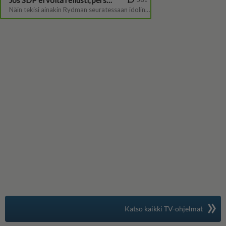
»
Suomen suosituin
Katso kaikki TV-ohjelmat
TV-opas