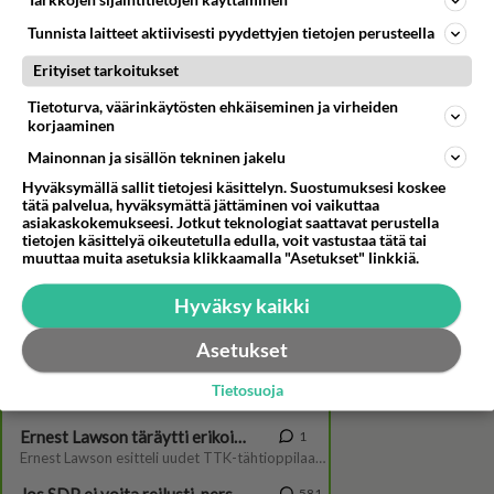
Tarkkojen sijaintitietojen käyttäminen
Tunnista laitteet aktiivisesti pyydettyjen tietojen perusteella
Erityiset tarkoitukset
Tietoturva, väärinkäytösten ehkäiseminen ja virheiden
korjaaminen
Mainonnan ja sisällön tekninen jakelu
Salkkarit-Roope Puhakka: "Ei
Hyväksymällä sallit tietojesi käsittelyn. Suostumuksesi koskee
se nyt täydellinen elokuva ole,
tätä palvelua, hyväksymättä jättäminen voi vaikuttaa
asiakaskokemukseesi. Jotkut teknologiat saattavat perustella
mutta ehdottomasti paras!"
tietojen käsittelyä oikeutetulla edulla, voit vastustaa tätä tai
muuttaa muita asetuksia klikkaamalla "Asetukset" linkkiä.
Hyväksy kaikki
Asetukset
Tietosuoja