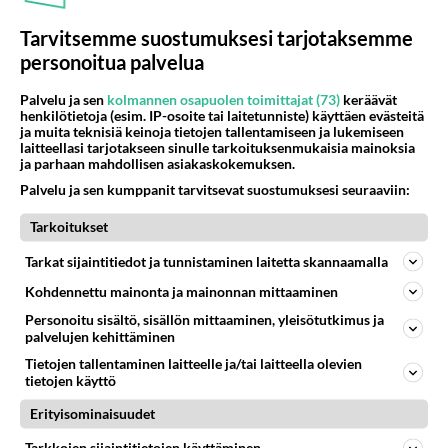
Tarvitsemme suostumuksesi tarjotaksemme
personoitua palvelua
Palvelu ja sen
kolmannen osapuolen toimittajat (73)
keräävät
henkilötietoja (esim. IP-osoite tai laitetunniste) käyttäen evästeitä
ja muita teknisiä keinoja tietojen tallentamiseen ja lukemiseen
laitteellasi tarjotakseen sinulle tarkoituksenmukaisia mainoksia
ja parhaan mahdollisen asiakaskokemuksen.
Avoin seksi ja kokaiini
Palvelu ja sen kumppanit tarvitsevat suostumuksesi seuraaviin:
kirittävät pornotähden uraa -
ja discomusa soi... Boogie
Tarkoitukset
Nights tulee tv:stä
Tarkat sijaintitiedot ja tunnistaminen laitetta skannaamalla
Kohdennettu mainonta ja mainonnan mittaaminen
Personoitu sisältö, sisällön mittaaminen, yleisötutkimus ja
PARAS LEFFA IKINÄ
palvelujen kehittäminen
Tietojen tallentaminen laitteelle ja/tai laitteella olevien
tietojen käyttö
Erityisominaisuudet