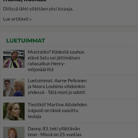
Diilissä lähti yllättäen yksi kisaaja.
Lue artikkeli »
LUETUIMMAT
Muistatko? Kädestä suuhun
elävä Satu sai jättimäisen
rahasalkun Henry-
miljonääriltä
Luetuimmat: Aarne Pelkonen
ja Noora Louhimo vihdoinkin
yhdessä - Tätä moni jo odotti
Tiesitkö? Martina Aitolehden
isäpuoli on tämä suosittu
laulaja
Danny, 83, teki yllättävän
teon - Missä on 25-vuotias