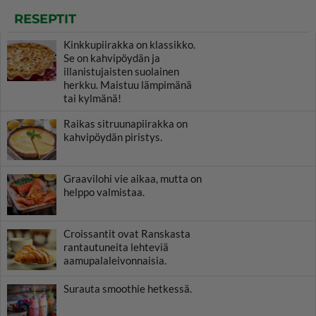
RESEPTIT
Kinkkupiirakka on klassikko.
Se on kahvipöydän ja
illanistujaisten suolainen
herkku. Maistuu lämpimänä
tai kylmänä!
Raikas sitruunapiirakka on
kahvipöydän piristys.
Graavilohi vie aikaa, mutta on
helppo valmistaa.
Croissantit ovat Ranskasta
rantautuneita lehteviä
aamupalaleivonnaisia.
Surauta smoothie hetkessä.