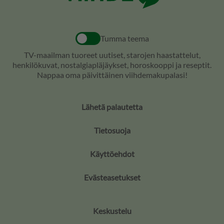
Tumma teema
TV-maailman tuoreet uutiset, starojen haastattelut,
henkilökuvat, nostalgiapläjäykset, horoskooppi ja reseptit.
Nappaa oma päivittäinen viihdemakupalasi!
Lähetä palautetta
Tietosuoja
Käyttöehdot
Evästeasetukset
Keskustelu