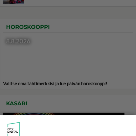
HOROSKOOPPI
8.8.2026
Valitse oma tähtimerkkisi ja lue päivän horoskooppi!
KASARI