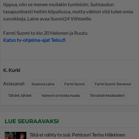
tippua, niin se menee mullakin tunteisiin. Suhtaudun
tasapuolisesti heihin kilpailussa, mutta väkisin sitä tulee omia
suosikkeja, Laine avaa Suomi24 Viihteelle.
Farmi Suomi to klo 20 Nelonen ja Ruutu
Katso tv-ohjelma-ajat Telsu.fi
K. Kurki
Asiasanat:
Susanna Laine
Farmi Suomi
Farmi Suomi: Revanssi
Tähdet, tähdet
Vaimoni on toista maata
Törnävän kesäteatteri
LUE SEURAAVAKSI
Tätä ei nähty tv:ssä: Pehtoori Terho Häkkinen