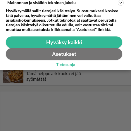
Mainonnan ja sisällön tekninen jakelu
ja Noora Louhimo vihdoinkin
yhdessä - Tätä moni jo odotti
Hyväksymällä sallit tietojesi käsittelyn. Suostumuksesi koskee
tätä palvelua, hyväksymättä jättäminen voi vaikuttaa
asiakaskokemukseesi. Jotkut teknologiat saattavat perustella
Tiesitkö? Martina Aitolehden
tietojen käsittelyä oikeutetulla edulla, voit vastustaa tätä tai
isäpuoli on tämä suosittu
muuttaa muita asetuksia klikkaamalla "Asetukset" linkkiä.
laulaja
Hyväksy kaikki
Danny, 83, teki yllättävän
teon - Missä on 25-vuotias
Asetukset
Helmi Loukasmäki?
Tietosuoja
Kun yksi kauhallinen ei riitä...
Tämä helppo arkiruoka ei jää
syömättä!