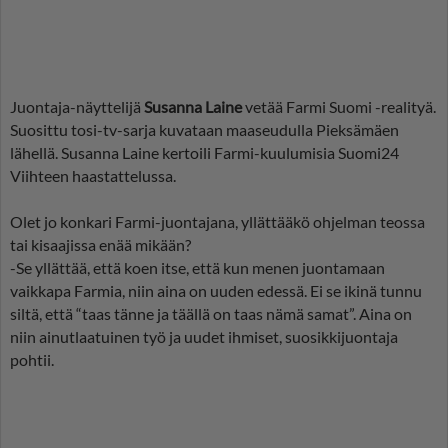
Juontaja-näyttelijä
Susanna Laine
vetää Farmi Suomi -realityä.
Suosittu tosi-tv-sarja kuvataan maaseudulla Pieksämäen
lähellä. Susanna Laine kertoili Farmi-kuulumisia Suomi24
Viihteen haastattelussa.
Olet jo konkari Farmi-juontajana, yllättääkö ohjelman teossa
tai kisaajissa enää mikään?
-Se yllättää, että koen itse, että kun menen juontamaan
vaikkapa Farmia, niin aina on uuden edessä. Ei se ikinä tunnu
siltä, että “taas tänne ja täällä on taas nämä samat”. Aina on
niin ainutlaatuinen työ ja uudet ihmiset, suosikkijuontaja
pohtii.