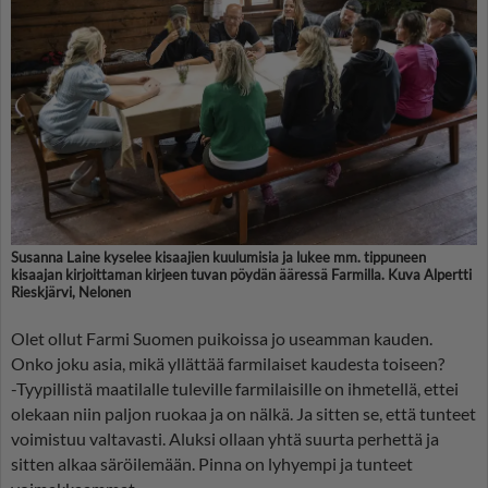
Susanna Laine kyselee kisaajien kuulumisia ja lukee mm. tippuneen
kisaajan kirjoittaman kirjeen tuvan pöydän ääressä Farmilla. Kuva Alpertti
Rieskjärvi, Nelonen
Olet ollut Farmi Suomen puikoissa jo useamman kauden.
Onko joku asia, mikä yllättää farmilaiset kaudesta toiseen?
-Tyypillistä maatilalle tuleville farmilaisille on ihmetellä, ettei
olekaan niin paljon ruokaa ja on nälkä. Ja sitten se, että tunteet
voimistuu valtavasti. Aluksi ollaan yhtä suurta perhettä ja
sitten alkaa säröilemään. Pinna on lyhyempi ja tunteet