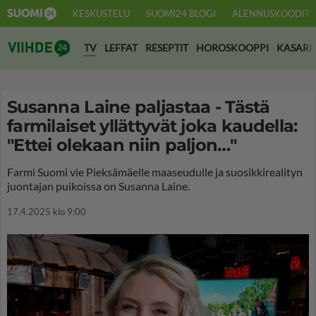
KESKUSTELU
SUOMI24 BLOGI
ALENNUSKOODIT
Suomi24 Viihde
TV
LEFFAT
RESEPTIT
HOROSKOOPPI
KASARI
Susanna Laine paljastaa - Tästä
farmilaiset yllättyvät joka kaudella:
"Ettei olekaan niin paljon…"
Farmi Suomi vie Pieksämäelle maaseudulle ja suosikkirealityn
juontajan puikoissa on Susanna Laine.
17.4.2025 klo 9:00