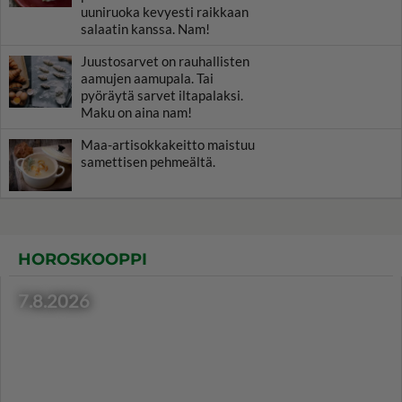
uuniruoka kevyesti raikkaan
salaatin kanssa. Nam!
Juustosarvet on rauhallisten
aamujen aamupala. Tai
pyöräytä sarvet iltapalaksi.
Maku on aina nam!
Maa-artisokkakeitto maistuu
samettisen pehmeältä.
HOROSKOOPPI
7.8.2026