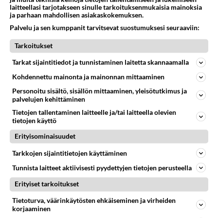
laitteellasi tarjotakseen sinulle tarkoituksenmukaisia mainoksia
ja parhaan mahdollisen asiakaskokemuksen.
Palvelu ja sen kumppanit tarvitsevat suostumuksesi seuraaviin:
Tarkoitukset
Tarkat sijaintitiedot ja tunnistaminen laitetta skannaamalla
Kohdennettu mainonta ja mainonnan mittaaminen
Personoitu sisältö, sisällön mittaaminen, yleisötutkimus ja
palvelujen kehittäminen
Tietojen tallentaminen laitteelle ja/tai laitteella olevien
tietojen käyttö
Erityisominaisuudet
LUETUIMMAT
Tarkkojen sijaintitietojen käyttäminen
Tunnista laitteet aktiivisesti pyydettyjen tietojen perusteella
Muistatko? Kädestä suuhun
elävä Satu sai jättimäisen
Erityiset tarkoitukset
rahasalkun Henry-
miljonääriltä
Tietoturva, väärinkäytösten ehkäiseminen ja virheiden
korjaaminen
Luetuimmat: Aarne Pelkonen