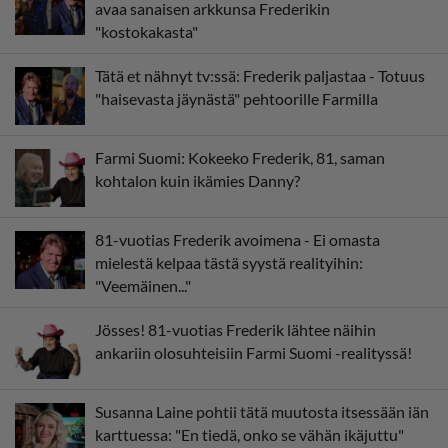
avaa sanaisen arkkunsa Frederikin
"kostokakasta"
Tätä et nähnyt tv:ssä: Frederik paljastaa - Totuus
"haisevasta jäynästä" pehtoorille Farmilla
Farmi Suomi: Kokeeko Frederik, 81, saman
kohtalon kuin ikämies Danny?
81-vuotias Frederik avoimena - Ei omasta
mielestä kelpaa tästä syystä realityihin:
"Veemäinen..."
Jösses! 81-vuotias Frederik lähtee näihin
ankariin olosuhteisiin Farmi Suomi -realityssä!
Susanna Laine pohtii tätä muutosta itsessään iän
karttuessa: "En tiedä, onko se vähän ikäjuttu"