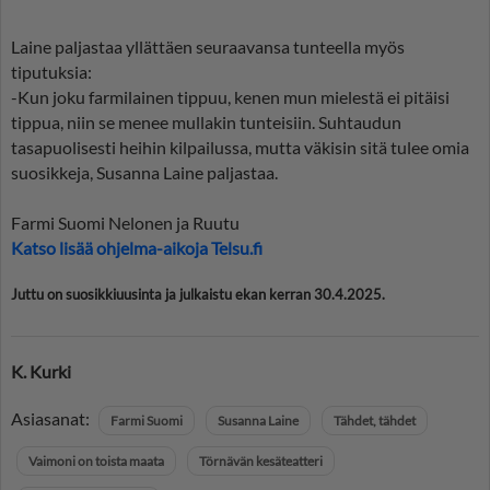
Laine paljastaa yllättäen seuraavansa tunteella myös
tiputuksia:
-Kun joku farmilainen tippuu, kenen mun mielestä ei pitäisi
tippua, niin se menee mullakin tunteisiin. Suhtaudun
tasapuolisesti heihin kilpailussa, mutta väkisin sitä tulee omia
suosikkeja, Susanna Laine paljastaa.
Farmi Suomi Nelonen ja Ruutu
Katso lisää ohjelma-aikoja Telsu.fi
Juttu on suosikkiuusinta ja julkaistu ekan kerran 30.4.2025.
K. Kurki
Asiasanat:
Farmi Suomi
Susanna Laine
Tähdet, tähdet
Vaimoni on toista maata
Törnävän kesäteatteri