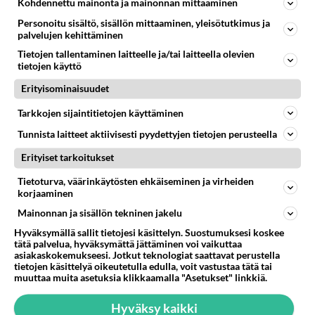
Kohdennettu mainonta ja mainonnan mittaaminen
LUETUIMMAT
Personoitu sisältö, sisällön mittaaminen, yleisötutkimus ja
palvelujen kehittäminen
Muistatko? Kädestä suuhun
elävä Satu sai jättimäisen
Tietojen tallentaminen laitteelle ja/tai laitteella olevien
rahasalkun Henry-
tietojen käyttö
miljonääriltä
Erityisominaisuudet
Tiesitkö? Martina Aitolehden
Tarkkojen sijaintitietojen käyttäminen
isäpuoli on tämä suosittu
laulaja
Tunnista laitteet aktiivisesti pyydettyjen tietojen perusteella
Erityiset tarkoitukset
Luetuimmat: Aarne Pelkonen
ja Noora Louhimo vihdoinkin
Tietoturva, väärinkäytösten ehkäiseminen ja virheiden
yhdessä - Tätä moni jo odotti
korjaaminen
Mainonnan ja sisällön tekninen jakelu
Danny, 83, teki yllättävän
teon - Missä on 25-vuotias
Hyväksymällä sallit tietojesi käsittelyn. Suostumuksesi koskee
Helmi Loukasmäki?
tätä palvelua, hyväksymättä jättäminen voi vaikuttaa
asiakaskokemukseesi. Jotkut teknologiat saattavat perustella
tietojen käsittelyä oikeutetulla edulla, voit vastustaa tätä tai
Kun yksi kauhallinen ei riitä...
muuttaa muita asetuksia klikkaamalla "Asetukset" linkkiä.
Tämä helppo arkiruoka ei jää
syömättä!
Hyväksy kaikki