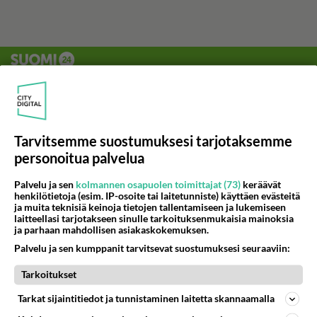
Tarvitsemme suostumuksesi tarjotaksemme
personoitua palvelua
Palvelu ja sen
kolmannen osapuolen toimittajat (73)
keräävät
henkilötietoja (esim. IP-osoite tai laitetunniste) käyttäen evästeitä
ja muita teknisiä keinoja tietojen tallentamiseen ja lukemiseen
laitteellasi tarjotakseen sinulle tarkoituksenmukaisia mainoksia
ja parhaan mahdollisen asiakaskokemuksen.
Palvelu ja sen kumppanit tarvitsevat suostumuksesi seuraaviin:
Tarkoitukset
Tarkat sijaintitiedot ja tunnistaminen laitetta skannaamalla