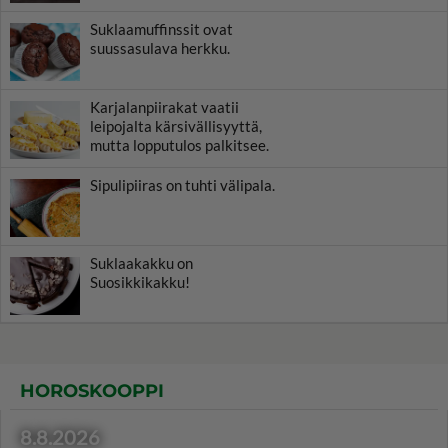
Suklaamuffinssit ovat
suussasulava herkku.
Karjalanpiirakat vaatii
leipojalta kärsivällisyyttä,
mutta lopputulos palkitsee.
Sipulipiiras on tuhti välipala.
Suklaakakku on
Suosikkikakku!
HOROSKOOPPI
8.8.2026