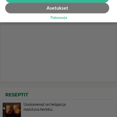
Asetukset
Tietosuoja
RESEPTIT
Uuniomenat on helppo ja
maistuva herkku.