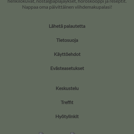
henkilökuvat, nostalgiapläjäykset, horoskooppi ja reseptit.
Nappaa oma päivittäinen viihdemakupalasi!
Lähetä palautetta
Tietosuoja
Käyttöehdot
Evästeasetukset
Keskustelu
Treffit
Hyötylinkit