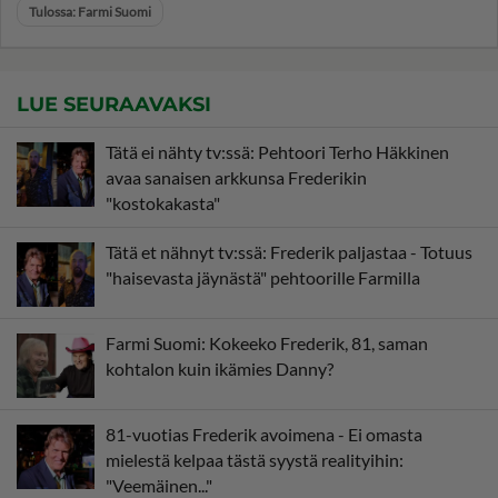
Tulossa: Farmi Suomi
LUE SEURAAVAKSI
Tätä ei nähty tv:ssä: Pehtoori Terho Häkkinen
avaa sanaisen arkkunsa Frederikin
"kostokakasta"
Tätä et nähnyt tv:ssä: Frederik paljastaa - Totuus
"haisevasta jäynästä" pehtoorille Farmilla
Farmi Suomi: Kokeeko Frederik, 81, saman
kohtalon kuin ikämies Danny?
81-vuotias Frederik avoimena - Ei omasta
mielestä kelpaa tästä syystä realityihin:
"Veemäinen..."