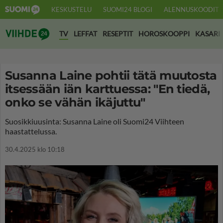
KESKUSTELU
SUOMI24 BLOGI
ALENNUSKOODIT
Suomi24 Viihde
TV
LEFFAT
RESEPTIT
HOROSKOOPPI
KASARI
Susanna Laine pohtii tätä muutosta
itsessään iän karttuessa: "En tiedä,
onko se vähän ikäjuttu"
Suosikkiuusinta: Susanna Laine oli Suomi24 Viihteen
haastattelussa.
30.4.2025 klo 10:18