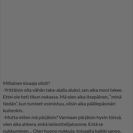
Millainen kisaaja olisit?
-Yrittäisin olla vähän taka-alalla aluksi, sen aika moni tekee.
Ettei ole heti tikun nokassa. Mä olen aika itsepäinen, “minä
tiedän”, kun tunteet voimistuu, olisin aika päällepäsmäri
kuitenkin.
-Mutta miten mä pärjäisin? Varmaan pärjäisin hyvin töissä,
olen aika ahkera, enkä laiskottelijaluonne. Entä se
nukkuminen… Olen huono nukkuja, toisaalta kaikki sanoo,