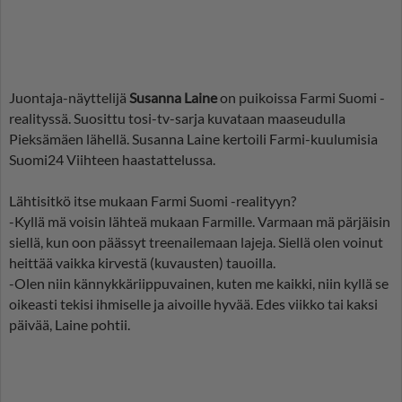
Juontaja-näyttelijä
Susanna Laine
on puikoissa Farmi Suomi -
realityssä. Suosittu tosi-tv-sarja kuvataan maaseudulla
Pieksämäen lähellä. Susanna Laine kertoili Farmi-kuulumisia
Suomi24 Viihteen haastattelussa.
Lähtisitkö itse mukaan Farmi Suomi -realityyn?
-Kyllä mä voisin lähteä mukaan Farmille. Varmaan mä pärjäisin
siellä, kun oon päässyt treenailemaan lajeja. Siellä olen voinut
heittää vaikka kirvestä (kuvausten) tauoilla.
-Olen niin kännykkäriippuvainen, kuten me kaikki, niin kyllä se
oikeasti tekisi ihmiselle ja aivoille hyvää. Edes viikko tai kaksi
päivää, Laine pohtii.