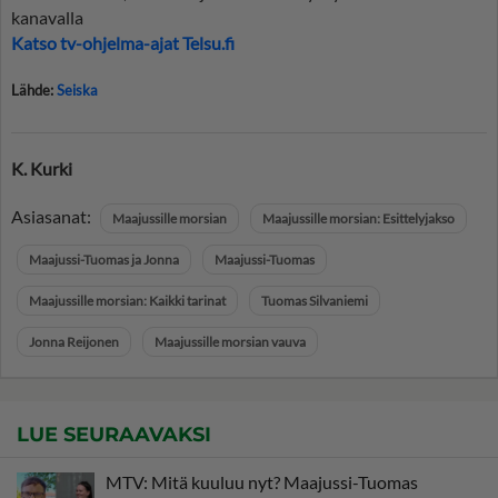
kanavalla
Katso tv-ohjelma-ajat Telsu.fi
Lähde:
Seiska
K. Kurki
Asiasanat:
Maajussille morsian
Maajussille morsian: Esittelyjakso
Maajussi-Tuomas ja Jonna
Maajussi-Tuomas
Maajussille morsian: Kaikki tarinat
Tuomas Silvaniemi
Jonna Reijonen
Maajussille morsian vauva
LUE SEURAAVAKSI
MTV: Mitä kuuluu nyt? Maajussi-Tuomas