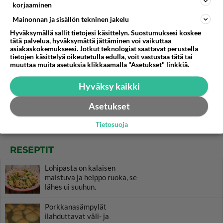
korjaaminen
Mainonnan ja sisällön tekninen jakelu
Hyväksymällä sallit tietojesi käsittelyn. Suostumuksesi koskee
tätä palvelua, hyväksymättä jättäminen voi vaikuttaa
asiakaskokemukseesi. Jotkut teknologiat saattavat perustella
tietojen käsittelyä oikeutetulla edulla, voit vastustaa tätä tai
muuttaa muita asetuksia klikkaamalla "Asetukset" linkkiä.
Hyväksy kaikki
Asetukset
Tietosuoja
RESEPTIT
Lohipasta on kalaisen
maistuva ja helppo ruoka, se
lähes ui suuhun.
Porkkanasämpylät
ilahduttavat väli- ja