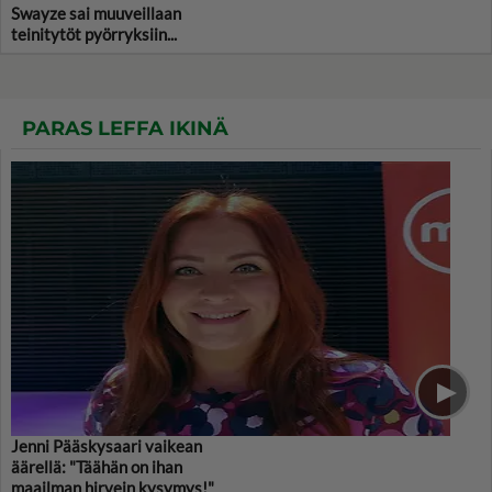
Swayze sai muuveillaan
teinitytöt pyörryksiin...
PARAS LEFFA IKINÄ
Jenni Pääskysaari vaikean
äärellä: "Täähän on ihan
maailman hirvein kysymys!"