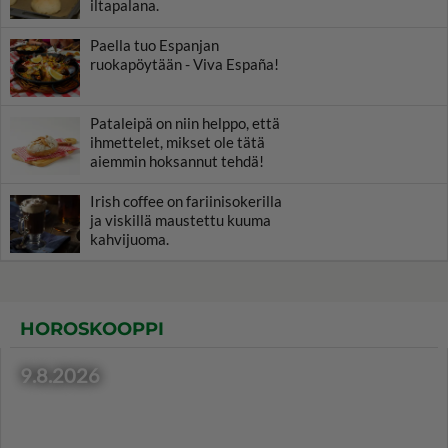
iltapalana.
Paella tuo Espanjan
ruokapöytään - Viva España!
Pataleipä on niin helppo, että
ihmettelet, mikset ole tätä
aiemmin hoksannut tehdä!
Irish coffee on fariinisokerilla
ja viskillä maustettu kuuma
kahvijuoma.
HOROSKOOPPI
9.8.2026