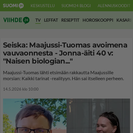
KESKUSTELU
SUOMI24 BLOGI
ALENNUSKOODIT
Suomi24 Viihde
TV
LEFFAT
RESEPTIT
HOROSKOOPPI
KASARI
Seiska: Maajussi-Tuomas avoimena
vauvaonnesta - Jonna-äiti 40 v:
"Naisen biologian..."
Maajussi-Tuomas lähti etsimään rakkautta Maajussille
morsian: Kaikki tarinat -realityyn. Hän sai itselleen perheen.
14.5.2026 klo 10:00