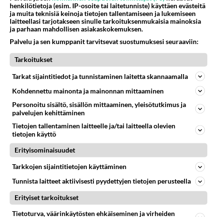
henkilötietoja (esim. IP-osoite tai laitetunniste) käyttäen evästeitä
elävä Satu sai jättimäisen
ja muita teknisiä keinoja tietojen tallentamiseen ja lukemiseen
rahasalkun Henry-
laitteellasi tarjotakseen sinulle tarkoituksenmukaisia mainoksia
miljonääriltä
ja parhaan mahdollisen asiakaskokemuksen.
Palvelu ja sen kumppanit tarvitsevat suostumuksesi seuraaviin:
Tiesitkö? Martina Aitolehden
isäpuoli on tämä suosittu
Tarkoitukset
laulaja
Tarkat sijaintitiedot ja tunnistaminen laitetta skannaamalla
Luetuimmat: Aarne Pelkonen
ja Noora Louhimo vihdoinkin
Kohdennettu mainonta ja mainonnan mittaaminen
yhdessä - Tätä moni jo odotti
Personoitu sisältö, sisällön mittaaminen, yleisötutkimus ja
palvelujen kehittäminen
Danny, 83, teki yllättävän
Tietojen tallentaminen laitteelle ja/tai laitteella olevien
teon - Missä on 25-vuotias
tietojen käyttö
Helmi Loukasmäki?
Erityisominaisuudet
Kun yksi kauhallinen ei riitä...
Tämä helppo arkiruoka ei jää
Tarkkojen sijaintitietojen käyttäminen
syömättä!
Tunnista laitteet aktiivisesti pyydettyjen tietojen perusteella
Erityiset tarkoitukset
Tietoturva, väärinkäytösten ehkäiseminen ja virheiden