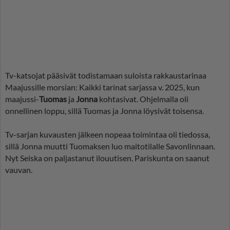
Tv-katsojat pääsivät todistamaan suloista rakkaustarinaa
Maajussille morsian: Kaikki tarinat sarjassa v. 2025, kun
maajussi-
Tuomas
ja
Jonna
kohtasivat. Ohjelmalla oli
onnellinen loppu, sillä Tuomas ja Jonna löysivät toisensa.
Tv-sarjan kuvausten jälkeen nopeaa toimintaa oli tiedossa,
sillä Jonna muutti Tuomaksen luo maitotilalle Savonlinnaan.
Nyt Seiska on paljastanut ilouutisen. Pariskunta on saanut
vauvan.