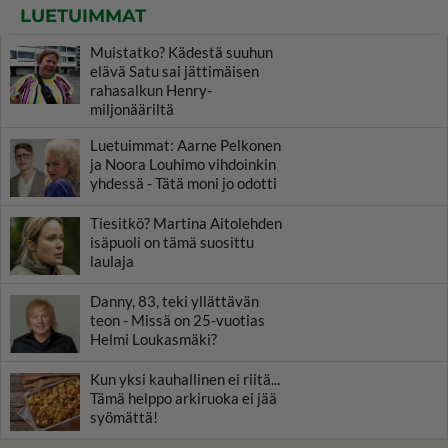
LUETUIMMAT
Muistatko? Kädestä suuhun
elävä Satu sai jättimäisen
rahasalkun Henry-
miljonääriltä
Luetuimmat: Aarne Pelkonen
ja Noora Louhimo vihdoinkin
yhdessä - Tätä moni jo odotti
Tiesitkö? Martina Aitolehden
isäpuoli on tämä suosittu
laulaja
Danny, 83, teki yllättävän
teon - Missä on 25-vuotias
Helmi Loukasmäki?
Kun yksi kauhallinen ei riitä...
Tämä helppo arkiruoka ei jää
syömättä!