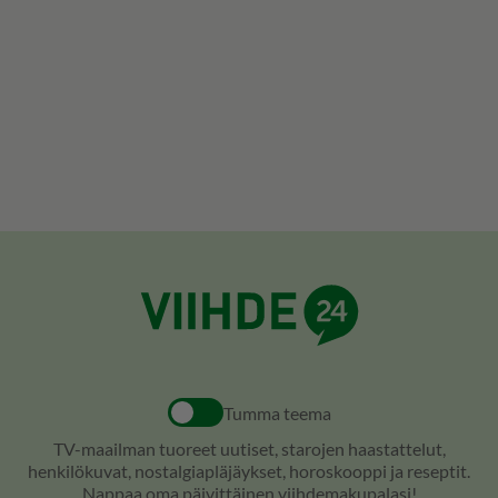
Tumma teema
TV-maailman tuoreet uutiset, starojen haastattelut,
henkilökuvat, nostalgiapläjäykset, horoskooppi ja reseptit.
Nappaa oma päivittäinen viihdemakupalasi!