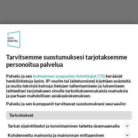
Tarvitsemme suostumuksesi tarjotaksemme
Katso lisää ohjelma-aikoja
Telsu.fi
personoitua palvelua
Palvelu ja sen
kolmannen osapuolen toimittajat (73)
keräävät
henkilötietoja (esim. IP-osoite tai laitetunniste) käyttäen evästeitä
K. Kurki
ja muita teknisiä keinoja tietojen tallentamiseen ja lukemiseen
laitteellasi tarjotakseen sinulle tarkoituksenmukaisia mainoksia
ja parhaan mahdollisen asiakaskokemuksen.
Asiasanat:
Rocky
Rocky Balboa
Sylvester Stallone
Palvelu ja sen kumppanit tarvitsevat suostumuksesi seuraaviin:
Rocky 3
Rocky 4
Rocky 5
Rocky II - Uusintaottelu
Tarkoitukset
Tiikerinsilmä - Rocky III
Rocky IV
Rocky V
Tarkat sijaintitiedot ja tunnistaminen laitetta skannaamalla
Kohdennettu mainonta ja mainonnan mittaaminen