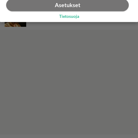
Asetukset
Apu: Satu Silvo paljastaa - Näin rakkaus Reidar-
Tietosuoja
puolisoon syttyi