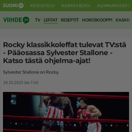
KESKUSTELU
SUOMI24 BLOGI
ALENNUSKOODIT
Suomi24 Viihde
TV
LEFFAT
RESEPTIT
HOROSKOOPPI
KASARI
Rocky klassikkoleffat tulevat TV:stä
- Pääosassa Sylvester Stallone -
Katso tästä ohjelma-ajat!
Sylvester Stallone on Rocky.
18.10.2025 klo 7:50