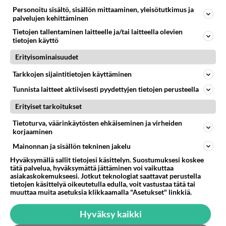
Personoitu sisältö, sisällön mittaaminen, yleisötutkimus ja
LUE SEURAAVAKSI
palvelujen kehittäminen
Tietojen tallentaminen laitteelle ja/tai laitteella olevien
Iloyllätys! Maajussi-Kalle ja Niina palaavat
tietojen käyttö
televisioon - Niinalta rehellinen reaktio:
Erityisominaisuudet
"KÄÄKS!"
Tarkkojen sijaintitietojen käyttäminen
Uuden TTK-juontajan ympärillä epätietoisuus
Tunnista laitteet aktiivisesti pyydettyjen tietojen perusteella
sakenee - Tämä hämmentää soppaa
Erityiset tarkoitukset
Olisitko uskonut, että nämä julkkikset lähtevät
Tietoturva, väärinkäytösten ehkäiseminen ja virheiden
korjaaminen
suosikkisarjaan? Petolliset alkaa jättiyllätyksellä
Mainonnan ja sisällön tekninen jakelu
Hyväksymällä sallit tietojesi käsittelyn. Suostumuksesi koskee
Kun yksi kauhallinen ei riitä... Tämä helppo
tätä palvelua, hyväksymättä jättäminen voi vaikuttaa
arkiruoka ei jää syömättä!
asiakaskokemukseesi. Jotkut teknologiat saattavat perustella
tietojen käsittelyä oikeutetulla edulla, voit vastustaa tätä tai
muuttaa muita asetuksia klikkaamalla "Asetukset" linkkiä.
Ikäviä uutisia Elämäni biisi -suosikkisarjasta -
Hyväksy kaikki
Monelle tv-katsojalle iso pettymys