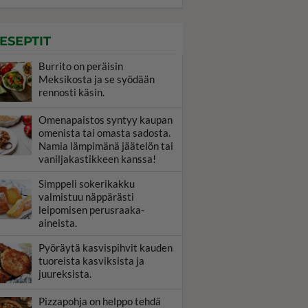
ESEPTIT
Burrito on peräisin
Meksikosta ja se syödään
rennosti käsin.
Omenapaistos syntyy kaupan
omenista tai omasta sadosta.
Namia lämpimänä jäätelön tai
vaniljakastikkeen kanssa!
Simppeli sokerikakku
valmistuu näppärästi
leipomisen perusraaka-
aineista.
Pyöräytä kasvispihvit kauden
tuoreista kasviksista ja
juureksista.
Pizzapohja on helppo tehdä