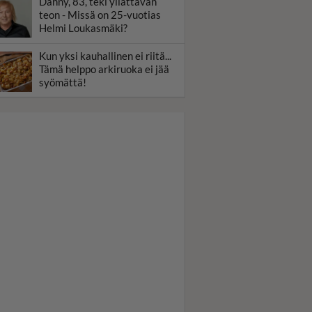
Danny, 83, teki yllättävän
teon - Missä on 25-vuotias
Helmi Loukasmäki?
Kun yksi kauhallinen ei riitä...
Tämä helppo arkiruoka ei jää
syömättä!