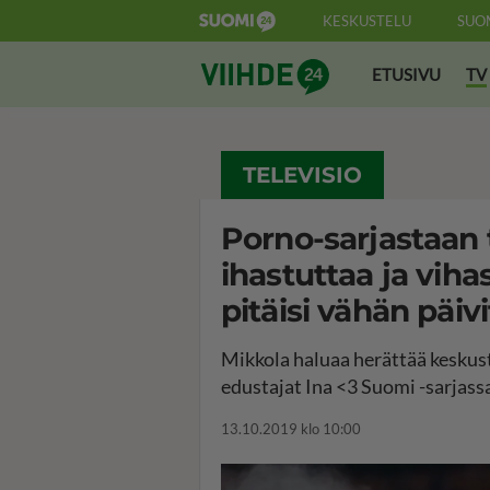
KESKUSTELU
SUO
Suomi24 Viihde
ETUSIVU
TV
TELEVISIO
Porno-sarjastaan 
ihastuttaa ja viha
pitäisi vähän päivi
Mikkola haluaa herättää keskus
edustajat Ina <3 Suomi -sarjass
13.10.2019 klo 10:00