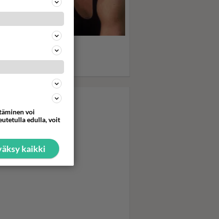
statko Dirty Dancing -
fan? Seksikäs Patrick
yze sai muuveillaan
nitytöt pyörryksiin...
ttäminen voi
utetulla edulla, voit
äksy kaikki