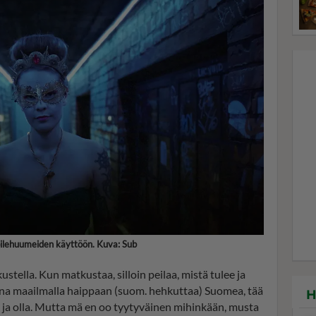
bilehuumeiden käyttöön. Kuva: Sub
stella. Kun matkustaa, silloin peilaa, mistä tulee ja
aina maailmalla haippaan (suom. hehkuttaa) Suomea, tää
H
 ja olla. Mutta mä en oo tyytyväinen mihinkään, musta