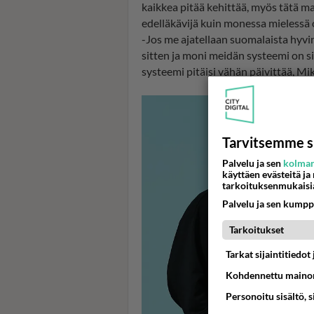
kaikkea pitää kehittää, myös tätä ma
edelläkävijä kuin monessa mielessä 
-Jos me ajatellaan suomalaista hyvi
sitten ja moni meidän systeemi on siel
systeemi pitäisi vähän päivittää, Mik
Tarvitsemme s
Palvelu ja sen
kolman
käyttäen evästeitä ja
tarkoituksenmukaisi
Palvelu ja sen kumpp
Tarkoitukset
Tarkat sijaintitiedo
Kohdennettu mainon
Personoitu sisältö, 