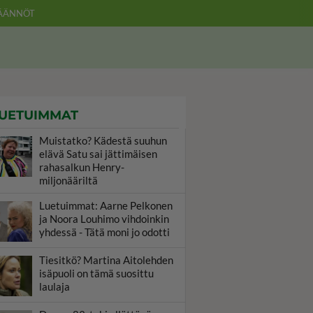
ÄÄNNÖT
UETUIMMAT
Muistatko? Kädestä suuhun
elävä Satu sai jättimäisen
rahasalkun Henry-
miljonääriltä
Luetuimmat: Aarne Pelkonen
ja Noora Louhimo vihdoinkin
yhdessä - Tätä moni jo odotti
Tiesitkö? Martina Aitolehden
isäpuoli on tämä suosittu
laulaja