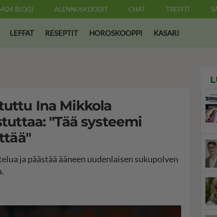
MI24 BLOGI
ALENNUSKOODIT
CHAT
TREFFIT
S
LEFFAT
RESEPTIT
HOROSKOOPPI
KASARI
L
tuttu Ina Mikkola
stuttaa: "Tää systeemi
ttää"
telua ja päästää ääneen uudenlaisen sukupolven
a.