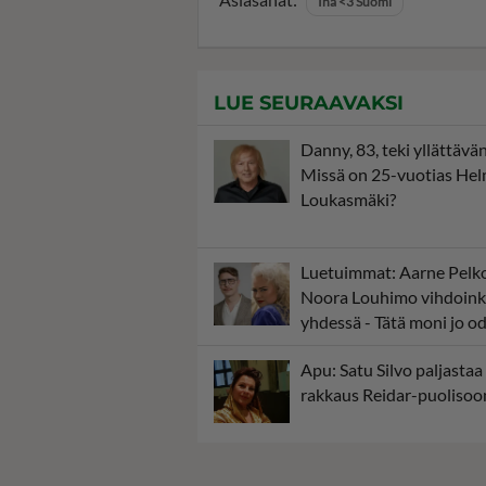
Ina <3 Suomi
LUE SEURAAVAKSI
Danny, 83, teki yllättävän
Missä on 25-vuotias Hel
Loukasmäki?
Luetuimmat: Aarne Pelk
Noora Louhimo vihdoink
yhdessä - Tätä moni jo od
Apu: Satu Silvo paljastaa
rakkaus Reidar-puolisoon