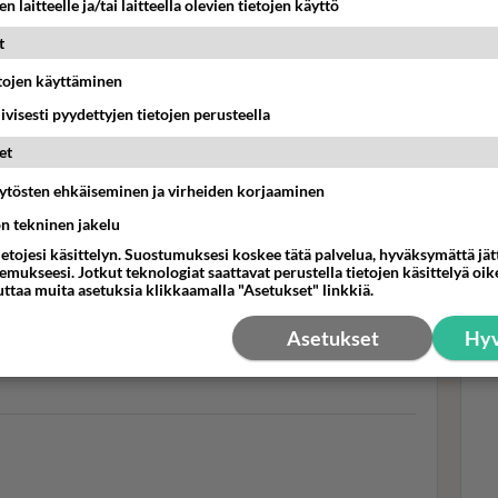
n laitteelle ja/tai laitteella olevien tietojen käyttö
t
llet, joka tunnetaan varsin raikkaista tv-tuotannoista. Kuvassa
una Milonoff. Kuva: Sub
etojen käyttäminen
Mui
omen turvallisuusuhkia. Tokassa jaksossa Ina Mikkola
lef
iivisesti pyydettyjen tietojen perusteella
Swa
lvittää, pitäisikö huumeiden käyttö laillistaa Suomessa.
et
tei
annostelee psykedeelejä kehittääkseen itseään
äytösten ehkäiseminen ja virheiden korjaaminen
 eli kansankielisesti itsemurhapäänsärystä kärsivä
ön tekninen jakelu
ienillä”, joita hän kerää laittomasti Suomen metsistä.
ietojesi käsittelyn. Suostumuksesi koskee tätä palvelua, hyväksymättä jä
mukseesi. Jotkut teknologiat saattavat perustella tietojen käsittelyä oike
uttaa muita asetuksia klikkaamalla "Asetukset" linkkiä.
Asetukset
Hyv