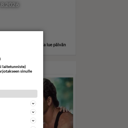
.8.2026
itse oma tähtimerkkisi ja lue päivän
oskooppi!
a
i laitetunniste)
ASARI
arjotakseen sinulle