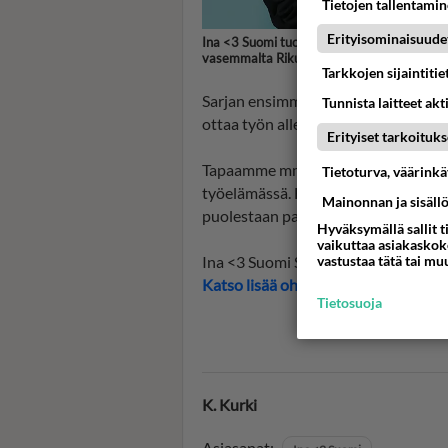
Tietojen tallentamine
Erityisominaisuude
Ina <3 Suomi tuotantoyhtiö on Gimme Ya Wa
vasemmalta Riku Rantala, Ina Mikkola ja T
Tarkkojen sijaintiti
Sarjan ensimmäinen osa käsitteli Su
Tunnista laitteet akt
ottaa työn alle huumeet ja haluaa se
Erityiset tarkoituks
Tapaamme mm. yrittäjän, joka mikro
Tietoturva, väärink
työelämässä. Hortonin syndroomasta
Mainonnan ja sisäll
puolestaan parantaa kipujaan “taikas
Hyväksymällä sallit t
vaikuttaa asiakaskoke
Ina <3 Suomi Subilla ma klo 20
vastustaa tätä tai mu
Katso lisää ohjelma-aikoja Telsu.fi
Tietosuoja
K. Kurki
Asiasanat: