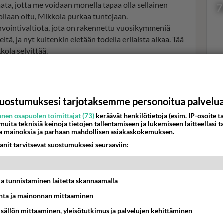
ata, jotta me voidaan monella tapaa olla sellainen
7
ollaan oltu, Mikkola purkaa tuntojaan.
nvointivaltiota, jota on rakennettu vuosikymmeniä
tä, ja nyt kuitenkin eletään todella erilaista aikaa. Tää
kola selvittää.
Val
hor
uostumuksesi tarjotaksemme personoitua palvelu
nen osapuolen toimittajat (73)
keräävät henkilötietoja (esim. IP-osoite ta
K
 muita teknisiä keinoja tietojen tallentamiseen ja lukemiseen laitteellasi t
a mainoksia ja parhaan mahdollisen asiakaskokemuksen.
anit tarvitsevat suostumuksesi seuraaviin:
t ja tunnistaminen laitetta skannaamalla
ta ja mainonnan mittaaminen
sisällön mittaaminen, yleisötutkimus ja palvelujen kehittäminen