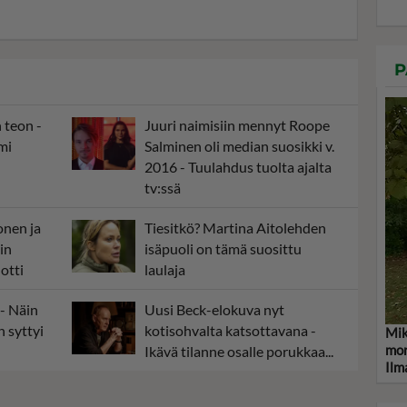
P
 teon -
Juuri naimisiin mennyt Roope
mi
Salminen oli median suosikki v.
2016 - Tuulahdus tuolta ajalta
tv:ssä
onen ja
Tiesitkö? Martina Aitolehden
in
isäpuoli on tämä suosittu
otti
laulaja
 - Näin
Uusi Beck-elokuva nyt
 syttyi
kotisohvalta katsottavana -
Mik
mor
Ikävä tilanne osalle porukkaa...
Ilm