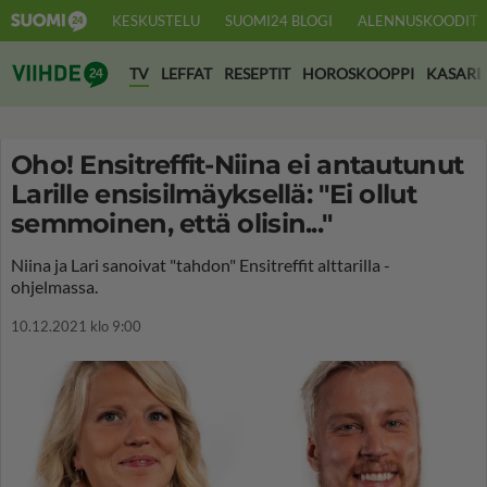
KESKUSTELU
SUOMI24 BLOGI
ALENNUSKOODIT
Suomi24 Viihde
TV
LEFFAT
RESEPTIT
HOROSKOOPPI
KASARI
Oho! Ensitreffit-Niina ei antautunut
Larille ensisilmäyksellä: "Ei ollut
semmoinen, että olisin..."
Niina ja Lari sanoivat "tahdon" Ensitreffit alttarilla -
ohjelmassa.
10.12.2021 klo 9:00