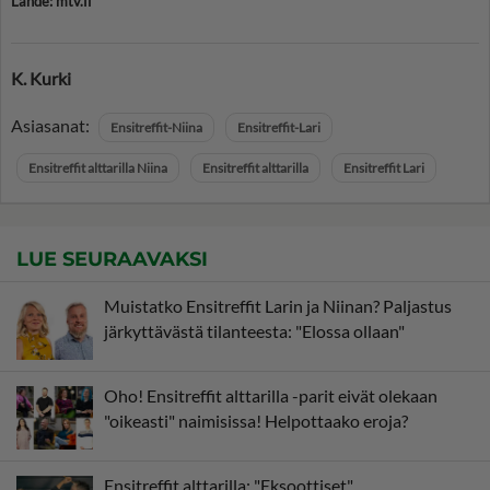
Lähde: mtv.fi
K. Kurki
Asiasanat:
Ensitreffit-Niina
Ensitreffit-Lari
Ensitreffit alttarilla Niina
Ensitreffit alttarilla
Ensitreffit Lari
LUE SEURAAVAKSI
Muistatko Ensitreffit Larin ja Niinan? Paljastus
järkyttävästä tilanteesta: "Elossa ollaan"
Oho! Ensitreffit alttarilla -parit eivät olekaan
"oikeasti" naimisissa! Helpottaako eroja?
Ensitreffit alttarilla: "Eksoottiset"