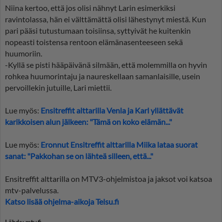
Niina kertoo, että jos olisi nähnyt Larin esimerkiksi
ravintolassa, hän ei välttämättä olisi lähestynyt miestä. Kun
pari pääsi tutustumaan toisiinsa, syttyivät he kuitenkin
nopeasti toistensa rentoon elämänasenteeseen sekä
huumoriin.
-Kyllä se pisti hääpäivänä silmään, että molemmilla on hyvin
rohkea huumorintaju ja naureskellaan samanlaisille, usein
pervoillekin jutuille, Lari miettii.
Lue myös:
Ensitreffit alttarilla Venla ja Karl yllättävät
karikkoisen alun jälkeen: "Tämä on koko elämän..."
Lue myös:
Eronnut Ensitreffit alttarilla Miika lataa suorat
sanat: "Pakkohan se on lähteä silleen, että..."
Ensitreffit alttarilla on MTV3-ohjelmistoa ja jaksot voi katsoa
mtv-palvelussa.
Katso lisää ohjelma-aikoja Telsu.fi