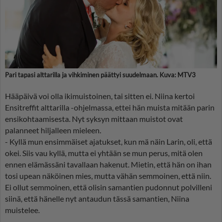
Pari tapasi alttarilla ja vihkiminen päättyi suudelmaan. Kuva: MTV3
Hääpäivä voi olla ikimuistoinen, tai sitten ei. Niina kertoi
Ensitreffit alttarilla -ohjelmassa, ettei hän muista mitään parin
ensikohtaamisesta. Nyt syksyn mittaan muistot ovat
palanneet hiljalleen mieleen.
- Kyllä mun ensimmäiset ajatukset, kun mä näin Larin, oli, että
okei. Siis vau kyllä, mutta ei yhtään se mun perus, mitä olen
ennen elämässäni tavallaan hakenut. Mietin, että hän on ihan
tosi upean näköinen mies, mutta vähän semmoinen, että niin.
Ei ollut semmoinen, että olisin samantien pudonnut polvilleni
siinä, että hänelle nyt antaudun tässä samantien, Niina
muistelee.