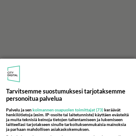
Tarvitsemme suostumuksesi tarjotaksemme
personoitua palvelua
Palvelu ja sen
kolmannen osapuolen toimittajat (73)
keräävät
henkilötietoja (esim. IP-osoite tai laitetunniste) käyttäen evästeitä
ja muita teknisiä keinoja tietojen tallentamiseen ja lukemiseen
laitteellasi tarjotakseen sinulle tarkoituksenmukaisia mainoksia
ja parhaan mahdollisen asiakaskokemuksen.