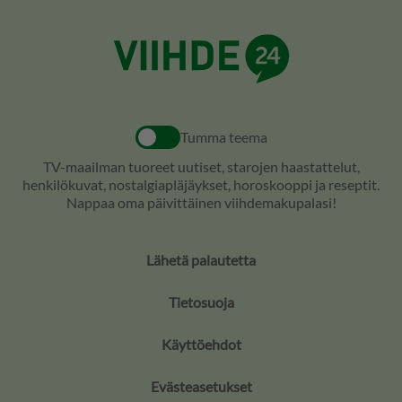
Tumma teema
TV-maailman tuoreet uutiset, starojen haastattelut,
henkilökuvat, nostalgiapläjäykset, horoskooppi ja reseptit.
Nappaa oma päivittäinen viihdemakupalasi!
Lähetä palautetta
Tietosuoja
Käyttöehdot
Evästeasetukset