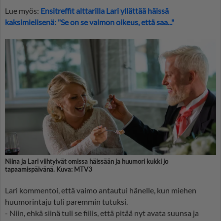
Lue myös:
Ensitreffit alttarilla Lari yllättää häissä
kaksimielisenä: "Se on se vaimon oikeus, että saa..."
Niina ja Lari viihtyivät omissa häissään ja huumori kukki jo
tapaamispäivänä. Kuva: MTV3
Lari kommentoi, että vaimo antautui hänelle, kun miehen
huumorintaju tuli paremmin tutuksi.
- Niin, ehkä siinä tuli se fiilis, että pitää nyt avata suunsa ja