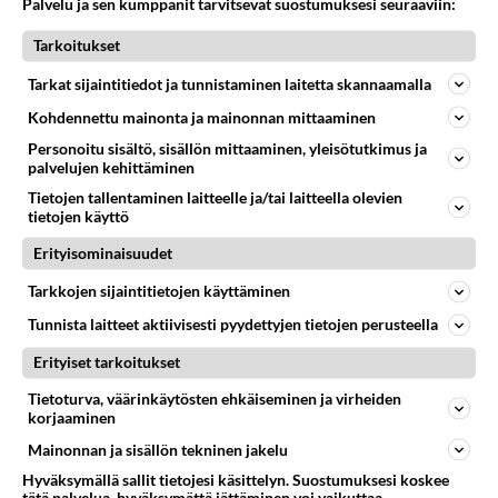
Palvelu ja sen kumppanit tarvitsevat suostumuksesi seuraaviin:
Tarkoitukset
Tarkat sijaintitiedot ja tunnistaminen laitetta skannaamalla
Kohdennettu mainonta ja mainonnan mittaaminen
Personoitu sisältö, sisällön mittaaminen, yleisötutkimus ja
palvelujen kehittäminen
LUETUIMMAT
Tietojen tallentaminen laitteelle ja/tai laitteella olevien
Muistatko? Kädestä suuhun
tietojen käyttö
elävä Satu sai jättimäisen
Erityisominaisuudet
rahasalkun Henry-
miljonääriltä
Tarkkojen sijaintitietojen käyttäminen
Tiesitkö? Martina Aitolehden
Tunnista laitteet aktiivisesti pyydettyjen tietojen perusteella
isäpuoli on tämä suosittu
laulaja
Erityiset tarkoitukset
Tietoturva, väärinkäytösten ehkäiseminen ja virheiden
Luetuimmat: Aarne Pelkonen
korjaaminen
ja Noora Louhimo vihdoinkin
yhdessä - Tätä moni jo odotti
Mainonnan ja sisällön tekninen jakelu
Hyväksymällä sallit tietojesi käsittelyn. Suostumuksesi koskee
Danny, 83, teki yllättävän