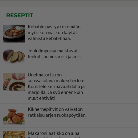
RESEPTIT
Kebabin pystyy tekemään
myös kotona, kun käytät
valmista kebab-lihaa.
Joululimpussa maistuvat
fenkoli, pomeranssi ja anis.
Unelmatorttu on
suussasulava makea herkku.
Koristele kermavaahdolla ja
marjoilla. Ja syö ennen kuin
muut ehtivät!
Kikhernepihvit on vaivaton
ratkaisu arjen ruokapöytään.
Makaronilaatikko on aina