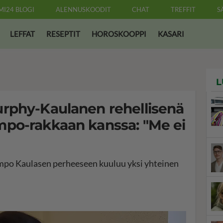
MI24 BLOGI
ALENNUSKOODIT
CHAT
TREFFIT
S
LEFFAT
RESEPTIT
HOROSKOOPPI
KASARI
L
rphy-Kaulanen rehellisenä
po-rakkaan kanssa: "Me ei
po Kaulasen perheeseen kuuluu yksi yhteinen