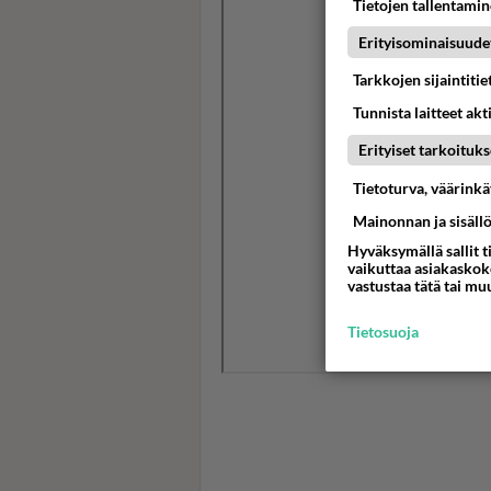
Tietojen tallentamine
Erityisominaisuude
Tarkkojen sijaintiti
Tunnista laitteet akt
Erityiset tarkoituks
Tietoturva, väärink
Mainonnan ja sisäll
Hyväksymällä sallit t
vaikuttaa asiakaskoke
vastustaa tätä tai mu
Tietosuoja