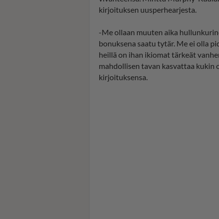
kirjoituksen uusperhearjesta.
-Me ollaan muuten aika hullunkurine
bonuksena saatu tytär. Me ei olla p
heillä on ihan ikiomat tärkeät van
mahdollisen tavan kasvattaa kukin
kirjoituksensa.