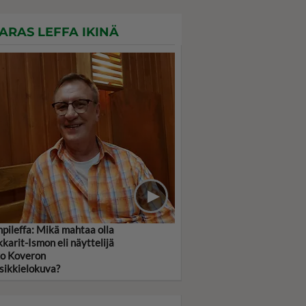
ARAS LEFFA IKINÄ
pileffa: Mikä mahtaa olla
kkarit-Ismon eli näyttelijä
o Koveron
sikkielokuva?