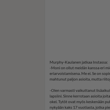
Murphy-Kaulanen jatkaa Instassa:
-Moni on ollut meidän kanssa eri mie
eriarvoistamisena. Me ei. Se on sopi
mahtunut paljon asioita, mutta riitoj
-Olen varmasti vaikuttanut lisäaik
lapsiini. Sinne kerrotaan asioita joi
okei. Tytöt ovat myös keskenään puhe
nykyään kaks 17 vuotiasta, jotka pie