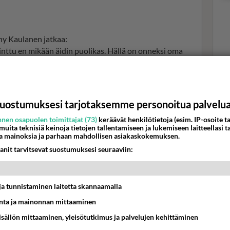
y Kaulanen jatkaa:
inttu en mikään äidin puolikas. Hällä on onneksi oma
sti sen tontin. Liioin ei ole Sampo ottanut “puolikasta
Val
kioma isä.
hor
uostumuksesi tarjotaksemme personoitua palvelu
K
nen osapuolen toimittajat (73)
keräävät henkilötietoja (esim. IP-osoite ta
ut kuvan lapsiperhe-elämästä muutamien vuosien takaa
 muita teknisiä keinoja tietojen tallentamiseen ja lukemiseen laitteellasi t
a mainoksia ja parhaan mahdollisen asiakaskokemuksen.
anit tarvitsevat suostumuksesi seuraaviin:
t ja tunnistaminen laitetta skannaamalla
ta ja mainonnan mittaaminen
sisällön mittaaminen, yleisötutkimus ja palvelujen kehittäminen