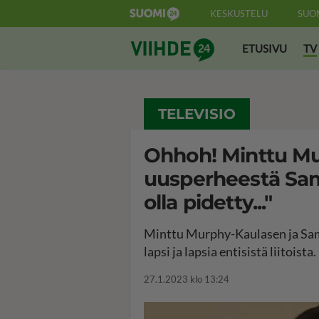
KESKUSTELU
SUO
Suomi24 Viihde
ETUSIVU
TV
TELEVISIO
Ohhoh! Minttu Mu
uusperheestä Sam
olla pidetty..."
Minttu Murphy-Kaulasen ja Sam
lapsi ja lapsia entisistä liitoista.
27.1.2023 klo 13:24