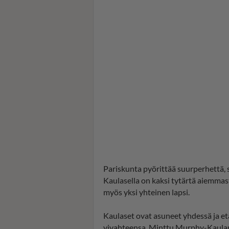
Pariskunta pyörittää suurperhettä, s
Kaulasella on kaksi tytärtä aiemmast
myös yksi yhteinen lapsi.
Kaulaset ovat asuneet yhdessä ja e
vivahteensa. Minttu Murphy-Kaulane