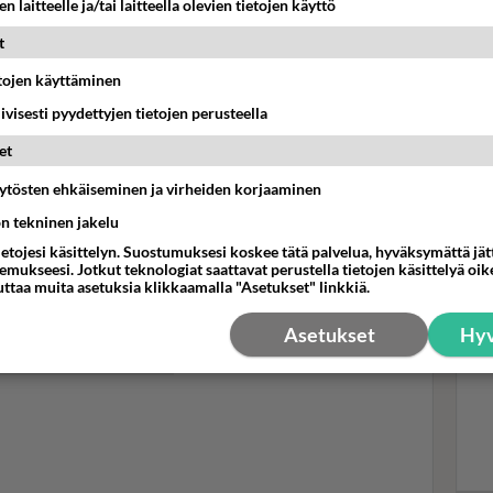
n laitteelle ja/tai laitteella olevien tietojen käyttö
t
Mui
lef
etojen käyttäminen
Swa
iivisesti pyydettyjen tietojen perusteella
tei
et
äytösten ehkäiseminen ja virheiden korjaaminen
ön tekninen jakelu
ietojesi käsittelyn. Suostumuksesi koskee tätä palvelua, hyväksymättä jä
mukseesi. Jotkut teknologiat saattavat perustella tietojen käsittelyä oike
uttaa muita asetuksia klikkaamalla "Asetukset" linkkiä.
Asetukset
Hyv