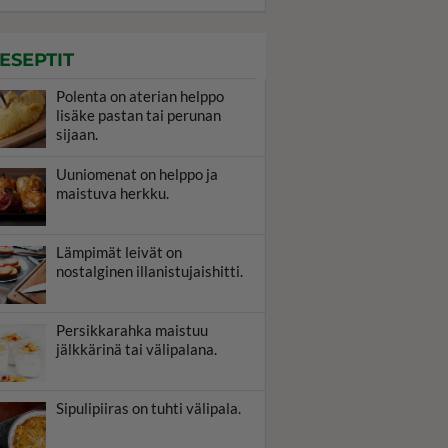
ESEPTIT
Polenta on aterian helppo
lisäke pastan tai perunan
sijaan.
Uuniomenat on helppo ja
maistuva herkku.
Lämpimät leivät on
nostalginen illanistujaishitti.
Persikkarahka maistuu
jälkkärinä tai välipalana.
Sipulipiiras on tuhti välipala.