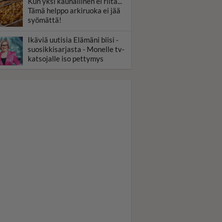
Kun yksi kauhallinen ei riitä...
Tämä helppo arkiruoka ei jää
syömättä!
Ikäviä uutisia Elämäni biisi -
suosikkisarjasta - Monelle tv-
katsojalle iso pettymys