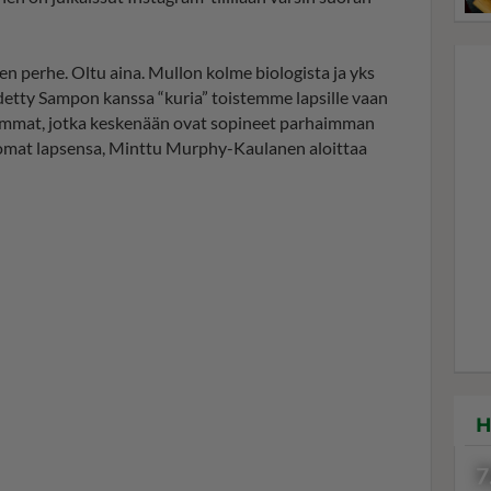
n perhe. Oltu aina. Mullon kolme biologista ja yks
idetty Sampon kanssa “kuria” toistemme lapsille vaan
hemmat, jotka keskenään ovat sopineet parhaimman
 omat lapsensa, Minttu Murphy-Kaulanen aloittaa
H
7