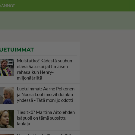
ÄÄNNÖT
UETUIMMAT
Muistatko? Kädestä suuhun
elävä Satu sai jättimäisen
rahasalkun Henry-
miljonääriltä
Luetuimmat: Aarne Pelkonen
ja Noora Louhimo vihdoinkin
yhdessä - Tätä moni jo odotti
Tiesitkö? Martina Aitolehden
isäpuoli on tämä suosittu
laulaja