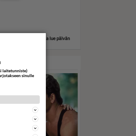
itse oma tähtimerkkisi ja lue päivän
oskooppi!
a
ASARI
i laitetunniste)
arjotakseen sinulle