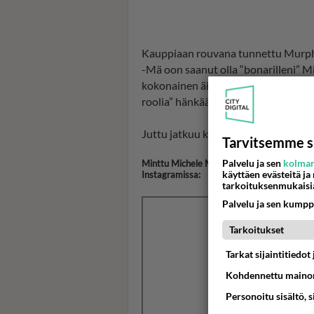
Kauppiaan rouvana tunnettu Murph
-Mä oon saanut olla “bonarilleni” M
kokonainen äiti, joka hoitaa loistava
roolia” hänkään vaan tytöillä on se i
Juttu jatkuu kuvan jälkeen ->
Tarvitsemme s
Palvelu ja sen
kolman
Minttu Michele Murphy-Kaulanen on jakan
käyttäen evästeitä ja
Instagramissa:
tarkoituksenmukaisi
Palvelu ja sen kumpp
Tarkoitukset
Tarkat sijaintitiedo
Kohdennettu mainon
Personoitu sisältö, 