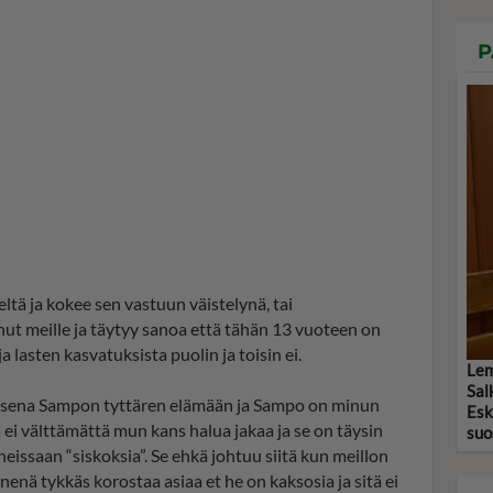
P
ltä ja kokee sen vastuun väistelynä, tai
nut meille ja täytyy sanoa että tähän 13 vuoteen on
a lasten kasvatuksista puolin ja toisin ei.
Lem
Sal
uisena Sampon tyttären elämään ja Sampo on minun
Esk
ta ei välttämättä mun kans halua jakaa ja se on täysin
suo
issaan “siskoksia”. Se ehkä johtuu siitä kun meillon
nenä tykkäs korostaa asiaa et he on kaksosia ja sitä ei