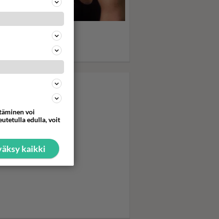
statko Dirty Dancing -
fan? Seksikäs Patrick
yze sai muuveillaan
nitytöt pyörryksiin...
ttäminen voi
utetulla edulla, voit
äksy kaikki