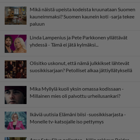
Mikä näistä upeista kodeista kruunataan Suomen
kauneimmaksi? Suomen kaunein koti -sarja tekee
paluun
Linda Lampenius ja Pete Parkkonen yllättävät
yhdessä - Tämä ei jätä kylmäksi...
Olisitko uskonut, että nämä julkkikset lähtevät
suosikkisarjaan? Petolliset alkaa jättiyllätyksellä
Mika Myllylä kuoli yksin omassa kodissaan -
Millainen mies oli palvottu urheilusankari?
Ikäviä uutisia Elämäni biisi -suosikkisarjasta -
Monelle tv-katsojalle iso pettymys
Apu: Satu Silvo paljastaa - Näin rakkaus Reidar-