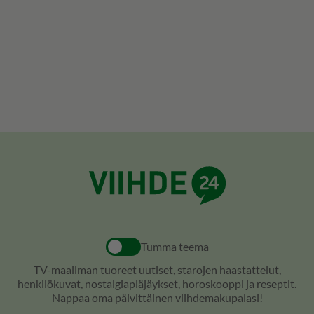
Tumma teema
TV-maailman tuoreet uutiset, starojen haastattelut,
henkilökuvat, nostalgiapläjäykset, horoskooppi ja reseptit.
Nappaa oma päivittäinen viihdemakupalasi!