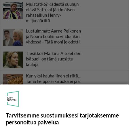
Muistatko? Kädestä suuhun
elävä Satu sai jättimäisen
rahasalkun Henry-
miljonääriltä
Luetuimmat: Aarne Pelkonen
ja Noora Louhimo vihdoinkin
yhdessä - Tätä moni jo odotti
Tiesitkö? Martina Aitolehden
isäpuoli on tämä suosittu
laulaja
Kun yksi kauhallinen ei riitä...
Tämä helppo arkiruoka ei jää
syömättä!
Ikäviä uutisia Elämäni biisi -
suosikkisarjasta - Monelle tv-
katsojalle iso pettymys
Tarvitsemme suostumuksesi tarjotaksemme
personoitua palvelua