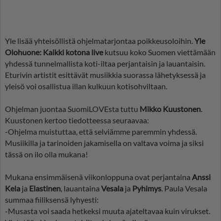
Yle lisää yhteisöllistä ohjelmatarjontaa poikkeusoloihin.
Yle
Olohuone: Kaikki kotona live
kutsuu koko Suomen viettämään
yhdessä tunnelmallista koti-iltaa perjantaisin ja lauantaisin.
Eturivin artistit esittävät musiikkia suorassa lähetyksessä ja
yleisö voi osallistua illan kulkuun kotisohviltaan.
Ohjelman juontaa SuomiLOVEsta tuttu
Mikko Kuustonen
.
Kuustonen kertoo tiedotteessa seuraavaa:
-Ohjelma muistuttaa, että selviämme paremmin yhdessä.
Musiikilla ja tarinoiden jakamisella on valtava voima ja siksi
tässä on ilo olla mukana!
Mukana ensimmäisenä viikonloppuna ovat perjantaina
Anssi
Kela
ja
Elastinen
,
lauantaina
Vesala
ja
Pyhimys
. Paula Vesala
summaa fiiliksensä lyhyesti:
-Musasta voi saada hetkeksi muuta ajateltavaa kuin virukset.