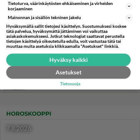
Coleslaw on Ameriikan
Tietoturva, väärinkäytösten ehkäiseminen ja virheiden
tuliainen.
korjaaminen
Mainonnan ja sisällön tekninen jakelu
Ulkona paistetut herkulliset
Hyväksymällä sallit tietojesi käsittelyn. Suostumuksesi koskee
letut maistuvat Suomen
tätä palvelua, hyväksymättä jättäminen voi vaikuttaa
asiakaskokemukseesi. Jotkut teknologiat saattavat perustella
kesässä.
tietojen käsittelyä oikeutetulla edulla, voit vastustaa tätä tai
muuttaa muita asetuksia klikkaamalla "Asetukset" linkkiä.
Tzatziki tuo Kreikan kielelle ja
mielelle.
Hyväksy kaikki
Asetukset
Kuivakakku on perinteikäs
kahvipöydän leivonnainen.
Tietosuoja
HOROSKOOPPI
7.8.2026