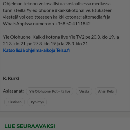
Ohjelman tekoon voi osallistua sosiaalisessa mediassa
tunnisteilla #yleolohuone #kaikkikotonalive. Etukäteen
viestejä voi osoitteeseen
kaikkikotona@aitomedia.fi
ja
WhatsAppissa numeroon +358 50 4111842.
Yle Olohuone: Kaikki kotona live Yle TV2 pe 20.3. klo 19, la
21.3. klo 21, pe 27.3. klo 19 ja la 28.3. klo 21.
Katso lisää ohjelma-aikoja Telsu.fi
K. Kurki
Asiasanat:
Yle Olohuone: Koti-ilta live
Vesala
Anssi Kela
Elastinen
Pyhimys
LUE SEURAAVAKSI