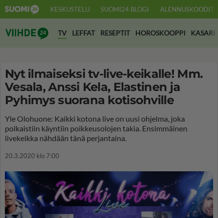
KESKUSTELU
SUOMI24 BLOGI
ALENNUSKOODIT
Suomi24 Viihde
TV
LEFFAT
RESEPTIT
HOROSKOOPPI
KASARI
Nyt ilmaiseksi tv-live-keikalle! Mm.
Vesala, Anssi Kela, Elastinen ja
Pyhimys suorana kotisohville
Yle Olohuone: Kaikki kotona live on uusi ohjelma, joka
polkaistiin käyntiin poikkeusolojen takia. Ensimmäinen
livekeikka nähdään tänä perjantaina.
20.3.2020 klo 7:00