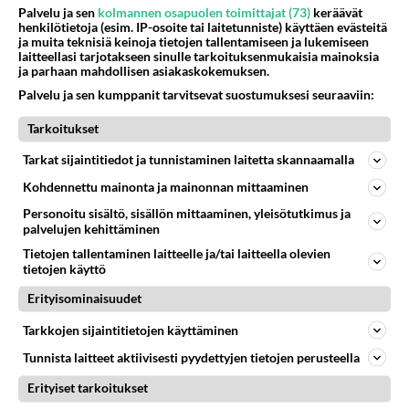
Palvelu ja sen
kolmannen osapuolen toimittajat (73)
keräävät
henkilötietoja (esim. IP-osoite tai laitetunniste) käyttäen evästeitä
ja muita teknisiä keinoja tietojen tallentamiseen ja lukemiseen
laitteellasi tarjotakseen sinulle tarkoituksenmukaisia mainoksia
ja parhaan mahdollisen asiakaskokemuksen.
Palvelu ja sen kumppanit tarvitsevat suostumuksesi seuraaviin:
Tarkoitukset
Tarkat sijaintitiedot ja tunnistaminen laitetta skannaamalla
Kohdennettu mainonta ja mainonnan mittaaminen
Personoitu sisältö, sisällön mittaaminen, yleisötutkimus ja
palvelujen kehittäminen
Tietojen tallentaminen laitteelle ja/tai laitteella olevien
tietojen käyttö
RESEPTIT
Erityisominaisuudet
Pekonispagetti on
Tarkkojen sijaintitietojen käyttäminen
suomalainen versio pasta
Tunnista laitteet aktiivisesti pyydettyjen tietojen perusteella
carbonarasta. Si, si, si -
maistuu kyllä!
Erityiset tarkoitukset