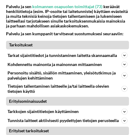
elävä Satu sai jättimäisen
Palvelu ja sen
kolmannen osapuolen toimittajat (73)
keräävät
rahasalkun Henry-
henkilötietoja (esim. IP-osoite tai laitetunniste) käyttäen evästeitä
miljonääriltä
ja muita teknisiä keinoja tietojen tallentamiseen ja lukemiseen
laitteellasi tarjotakseen sinulle tarkoituksenmukaisia mainoksia
Luetuimmat: Aarne Pelkonen
ja parhaan mahdollisen asiakaskokemuksen.
ja Noora Louhimo vihdoinkin
Palvelu ja sen kumppanit tarvitsevat suostumuksesi seuraaviin:
yhdessä - Tätä moni jo odotti
Tarkoitukset
Tiesitkö? Martina Aitolehden
isäpuoli on tämä suosittu
Tarkat sijaintitiedot ja tunnistaminen laitetta skannaamalla
laulaja
Kohdennettu mainonta ja mainonnan mittaaminen
Danny, 83, teki yllättävän
Personoitu sisältö, sisällön mittaaminen, yleisötutkimus ja
palvelujen kehittäminen
teon - Missä on 25-vuotias
Helmi Loukasmäki?
Tietojen tallentaminen laitteelle ja/tai laitteella olevien
tietojen käyttö
Kun yksi kauhallinen ei riitä...
Erityisominaisuudet
Tämä helppo arkiruoka ei jää
syömättä!
Tarkkojen sijaintitietojen käyttäminen
Tunnista laitteet aktiivisesti pyydettyjen tietojen perusteella
Erityiset tarkoitukset