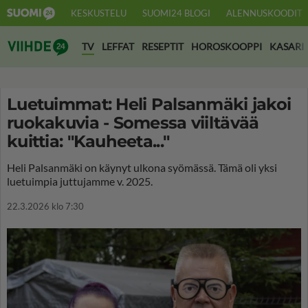
KESKUSTELU
SUOMI24 BLOGI
ALENNUSKOODIT
Suomi24 Viihde
TV
LEFFAT
RESEPTIT
HOROSKOOPPI
KASARI
Luetuimmat: Heli Palsanmäki jakoi
ruokakuvia - Somessa viiltävää
kuittia: "Kauheeta..."
Heli Palsanmäki on käynyt ulkona syömässä. Tämä oli yksi
luetuimpia juttujamme v. 2025.
22.3.2026 klo 7:30