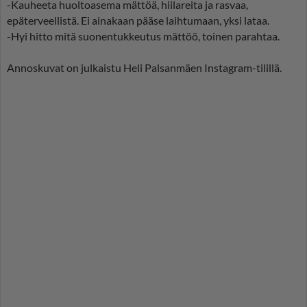
-Kauheeta huoltoasema mättöä, hiilareita ja rasvaa,
epäterveellistä. Ei ainakaan pääse laihtumaan, yksi lataa.
-Hyi hitto mitä suonentukkeutus mättöö, toinen parahtaa.
Annoskuvat on julkaistu Heli Palsanmäen Instagram-tilillä.