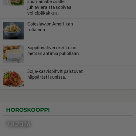
suurimmalle osalle
juhlavieraista sopivaa
voileipäkakkua.
Coleslaw on Ameriikan
tuliainen.
Suppilovahverokeitto on
metsän antimia pullollaan.
Soija-kasvispihvit paistuvat
näppärästi uunissa.
HOROSKOOPPI
7.8.2026