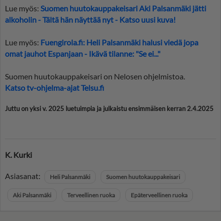
Lue myös:
Suomen huutokauppakeisari Aki Palsanmäki jätti
alkoholin - Tältä hän näyttää nyt - Katso uusi kuva!
Lue myös:
Fuengirola.fi: Heli Palsanmäki halusi viedä jopa
omat jauhot Espanjaan - Ikävä tilanne: "Se ei..."
Suomen huutokauppakeisari on Nelosen ohjelmistoa.
Katso tv-ohjelma-ajat Telsu.fi
Juttu on yksi v. 2025 luetuimpia ja julkaistu ensimmäisen kerran 2.4.2025
K. Kurki
Asiasanat:
Heli Palsanmäki
Suomen huutokauppakeisari
Aki Palsanmäki
Terveellinen ruoka
Epäterveellinen ruoka