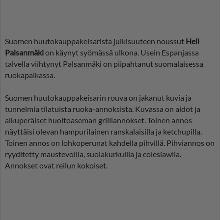
Suomen huutokauppakeisarista julkisuuteen noussut
Heli
Palsanmäki
on käynyt syömässä ulkona. Usein Espanjassa
talvella viihtynyt Palsanmäki on piipahtanut suomalaisessa
ruokapaikassa.
Suomen huutokauppakeisarin rouva on jakanut kuvia ja
tunnelmia tilatuista ruoka-annoksista. Kuvassa on aidot ja
alkuperäiset huoltoaseman grilliannokset. Toinen annos
näyttäisi olevan hampurilainen ranskalaisilla ja ketchupilla.
Toinen annos on lohkoperunat kahdella pihvillä. Pihviannos on
ryyditetty maustevoilla, suolakurkuilla ja coleslawlla.
Annokset ovat reilun kokoiset.