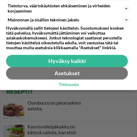
Tietoturva, väärinkäytösten ehkäiseminen ja virheiden
korjaaminen
Mainonnan ja sisällön tekninen jakelu
Hyväksymällä sallit tietojesi käsittelyn. Suostumuksesi koskee
tätä palvelua, hyväksymättä jättäminen voi vaikuttaa
asiakaskokemukseesi. Jotkut teknologiat saattavat perustella
tietojen käsittelyä oikeutetulla edulla, voit vastustaa tätä tai
muuttaa muita asetuksia klikkaamalla "Asetukset" linkkiä.
Hyväksy kaikki
Asetukset
Tietosuoja
RESEPTIT
Ossobucco on pataruokien
aatelia.
Kasvisvoileipäkakku on
kätevä valinta, kun etsit