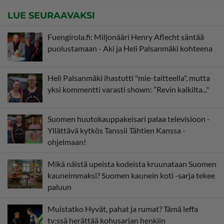
LUE SEURAAVAKSI
Fuengirola.fi: Miljonääri Henry Aflecht säntää
puolustamaan - Aki ja Heli Palsanmäki kohteena
Heli Palsanmäki ihastutti "mie-taitteella", mutta
yksi kommentti varasti shown: ”Revin kaikilta..."
Suomen huutokauppakeisari palaa televisioon -
Yllättävä kytkös Tanssii Tähtien Kanssa -
ohjelmaan!
Mikä näistä upeista kodeista kruunataan Suomen
kauneimmaksi? Suomen kaunein koti -sarja tekee
paluun
Muistatko Hyvät, pahat ja rumat? Tämä leffa
tv:ssä herättää kohusarjan henkiin