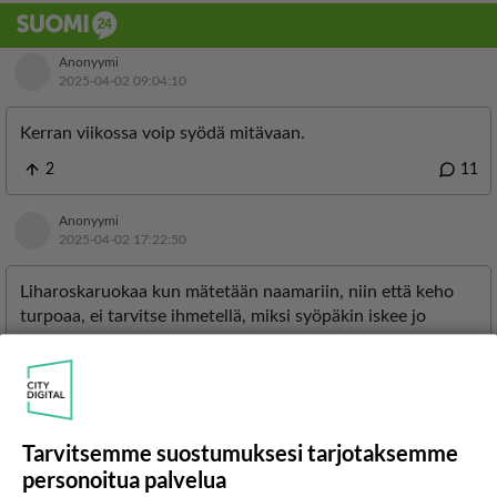
LUETUIMMAT
Tarvitsemme suostumuksesi tarjotaksemme
personoitua palvelua
Muistatko? Kädestä suuhun