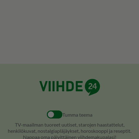
Tumma teema
TV-maailman tuoreet uutiset, starojen haastattelut,
henkilökuvat, nostalgiapläjäykset, horoskooppi ja reseptit.
Nappaa oma päivittäinen viihdemakupalasi!