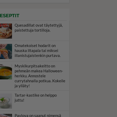
ESEPTIT
Quesadillat ovat täytettyjä,
paistettuja tortilloja.
Omatekoiset hodarit on
hauska iltapala tai miksei
illanistujaistenkin purtava.
Myskikurpitsakeitto on
pehmeän makea Halloween-
herkku. Annostele
currytahnalla potkua. Kokeile
ja ylläty!
Tartar-kastike on helppo
juttu!
Pavlova on saanut nimensä