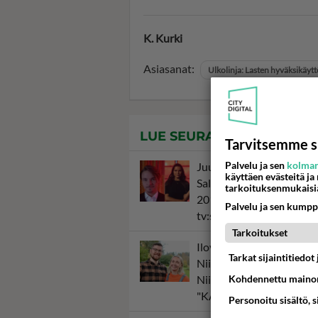
K. Kurki
Asiasanat:
Ulkolinja: Lasten hyväksikäytt
LUE SEURAAVAKSI
Tarvitsemme s
Palvelu ja sen
kolman
Juuri naimisiin mennyt 
käyttäen evästeitä ja
Salminen oli median suosi
tarkoituksenmukaisi
2016 - Tuulahdus tuolta 
Palvelu ja sen kumpp
tv:ssä
Tarkoitukset
Iloyllätys! Maajussi-Kalle
Tarkat sijaintitiedo
Niina palaavat televisioo
Kohdennettu mainon
Niinalta rehellinen reakti
"KÄÄKS!"
Personoitu sisältö, 