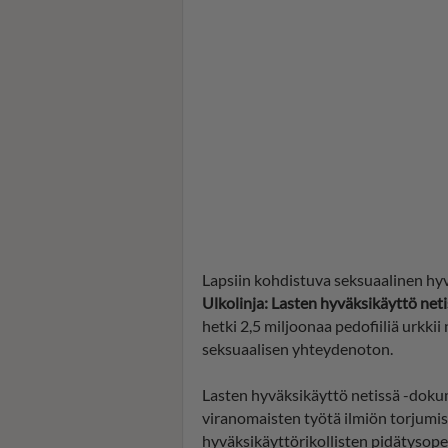
Lapsiin kohdistuva seksuaalinen hy
Ulkolinja: Lasten hyväksikäyttö net
hetki 2,5 miljoonaa pedofiiliä urkki
seksuaalisen yhteydenoton.
Lasten hyväksikäyttö netissä -dokum
viranomaisten työtä ilmiön torjumise
hyväksikäyttörikollisten pidätysope