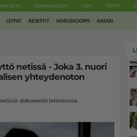
MI24 BLOGI
ALENNUSKOODIT
CHAT
TREFFIT
S
LEFFAT
RESEPTIT
HOROSKOOPPI
KASARI
L
tö netissä - Joka 3. nuori
alisen yhteydenoton
 netissä -dokumentti televisiossa.