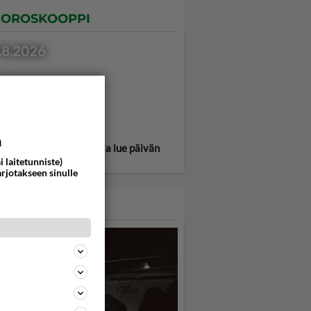
OROSKOOPPI
.8.2026
a
itse oma tähtimerkkisi ja lue päivän
oskooppi!
i laitetunniste)
arjotakseen sinulle
ASARI