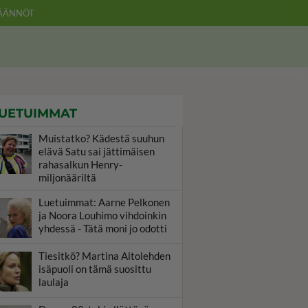
ÄÄNNÖT
UETUIMMAT
Muistatko? Kädestä suuhun
elävä Satu sai jättimäisen
rahasalkun Henry-
miljonääriltä
Luetuimmat: Aarne Pelkonen
ja Noora Louhimo vihdoinkin
yhdessä - Tätä moni jo odotti
Tiesitkö? Martina Aitolehden
isäpuoli on tämä suosittu
laulaja