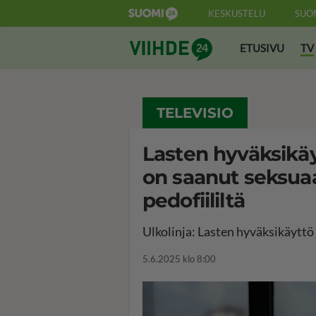
KESKUSTELU
SUO
Suomi24 Viihde
ETUSIVU
TV
TELEVISIO
Lasten hyväksikäyt
on saanut seksua
pedofiililtä
Ulkolinja: Lasten hyväksikäyttö
5.6.2025 klo 8:00