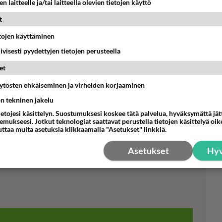
n laitteelle ja/tai laitteella olevien tietojen käyttö
tä...
Uusi Beck-elokuva nyt
 jää
kotisohvalta katsottavana -
t
Ikävä tilanne osalle porukkaa...
etojen käyttäminen
iivisesti pyydettyjen tietojen perusteella
et
Mui
ihm
äytösten ehkäiseminen ja virheiden korjaaminen
pul
ön tekninen jakelu
ietojesi käsittelyn. Suostumuksesi koskee tätä palvelua, hyväksymättä jä
mukseesi. Jotkut teknologiat saattavat perustella tietojen käsittelyä oike
uttaa muita asetuksia klikkaamalla "Asetukset" linkkiä.
Asetukset
Hyv