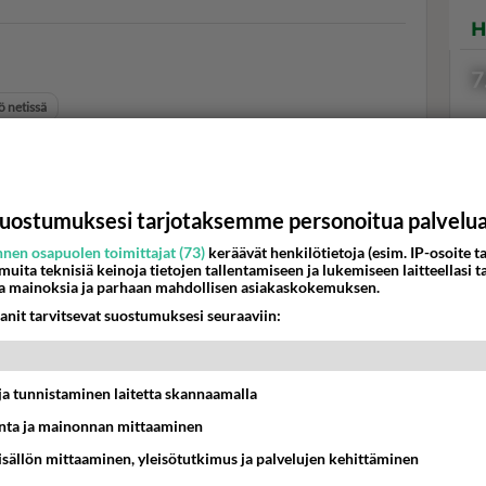
H
7
ö netissä
uostumuksesi tarjotaksemme personoitua palvelu
Val
hor
nen osapuolen toimittajat (73)
keräävät henkilötietoja (esim. IP-osoite ta
Roope
Luetuimmat: Aarne Pelkonen ja
 muita teknisiä keinoja tietojen tallentamiseen ja lukemiseen laitteellasi t
kki v.
Noora Louhimo vihdoinkin
a mainoksia ja parhaan mahdollisen asiakaskokemuksen.
ajalta
yhdessä - Tätä moni jo odotti
anit tarvitsevat suostumuksesi seuraaviin:
K
 ja
Olisitko uskonut, että nämä
t ja tunnistaminen laitetta skannaamalla
n -
julkkikset lähtevät
ta ja mainonnan mittaaminen
o:
suosikkisarjaan? Petolliset alkaa
jättiyllätyksellä
sisällön mittaaminen, yleisötutkimus ja palvelujen kehittäminen