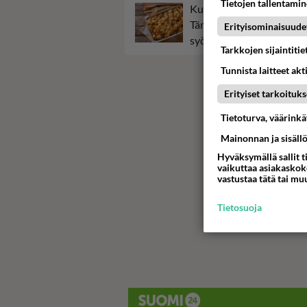
Tietojen tallentamine
Kun yksi kauhallinen ei rii
Tämä helppo arkiruoka ei
Erityisominaisuude
syömättä!
Tarkkojen sijaintiti
Tunnista laitteet akt
Erityiset tarkoituks
Tietoturva, väärink
Mainonnan ja sisäll
Hyväksymällä sallit t
vaikuttaa asiakaskoke
vastustaa tätä tai mu
Tietosuoja