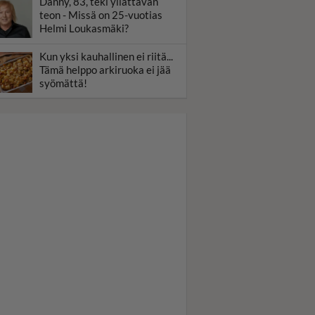
Danny, 83, teki yllättävän
teon - Missä on 25-vuotias
Helmi Loukasmäki?
Kun yksi kauhallinen ei riitä...
Tämä helppo arkiruoka ei jää
syömättä!