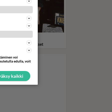
statko? Ritari Ässä ja
eauto KITT pelastivat
asta ja löylyttivät pahikset
ttäminen voi
utetulla edulla, voit
äksy kaikki