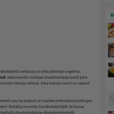
R
väksikäyttö verkossa on yhä pahempi ongelma.
issä
-dokumentin mukaan maailmanlaajuisesti joka
i nuorten tietoja netissä. Joka kolmas nuori on saanut
entti seuraa laajasti eri maiden erikoiskoulutettujen
ksi: löytää ja tuomita hyväksikäyttäjiä. Se kuvaa
raatioita, kuulusteluja ja oikeudenkäyntejä.