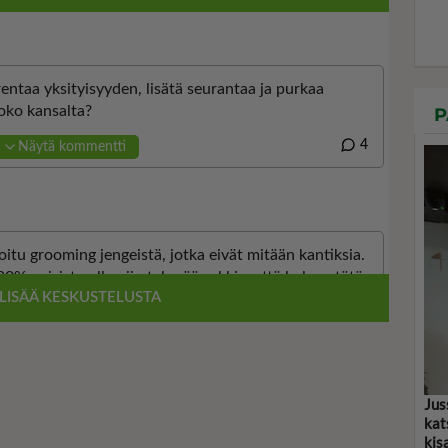
P
Jus
kat
kis