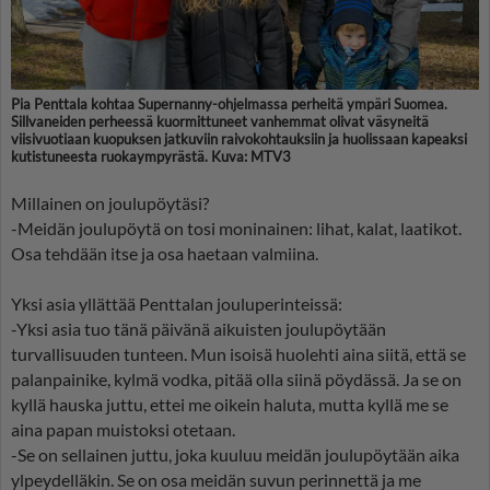
Pia Penttala kohtaa Supernanny-ohjelmassa perheitä ympäri Suomea.
Sillvaneiden perheessä kuormittuneet vanhemmat olivat väsyneitä
viisivuotiaan kuopuksen jatkuviin raivokohtauksiin ja huolissaan kapeaksi
kutistuneesta ruokaympyrästä. Kuva: MTV3
Millainen on joulupöytäsi?
-Meidän joulupöytä on tosi moninainen: lihat, kalat, laatikot.
Osa tehdään itse ja osa haetaan valmiina.
Yksi asia yllättää Penttalan jouluperinteissä:
-Yksi asia tuo tänä päivänä aikuisten joulupöytään
turvallisuuden tunteen. Mun isoisä huolehti aina siitä, että se
palanpainike, kylmä vodka, pitää olla siinä pöydässä. Ja se on
kyllä hauska juttu, ettei me oikein haluta, mutta kyllä me se
aina papan muistoksi otetaan.
-Se on sellainen juttu, joka kuuluu meidän joulupöytään aika
ylpeydelläkin. Se on osa meidän suvun perinnettä ja me