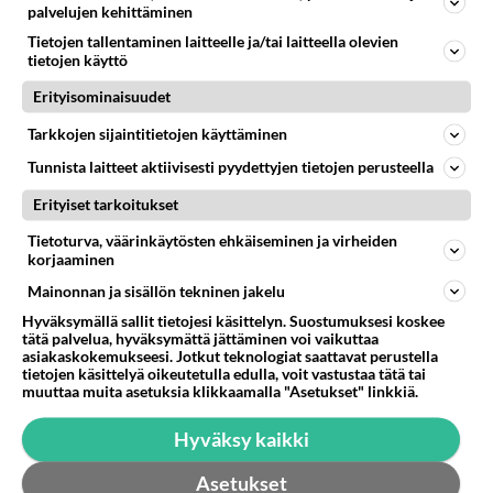
palvelujen kehittäminen
Tietojen tallentaminen laitteelle ja/tai laitteella olevien
tietojen käyttö
Erityisominaisuudet
Tarkkojen sijaintitietojen käyttäminen
Tunnista laitteet aktiivisesti pyydettyjen tietojen perusteella
Erityiset tarkoitukset
Tietoturva, väärinkäytösten ehkäiseminen ja virheiden
korjaaminen
Mainonnan ja sisällön tekninen jakelu
Hyväksymällä sallit tietojesi käsittelyn. Suostumuksesi koskee
tätä palvelua, hyväksymättä jättäminen voi vaikuttaa
asiakaskokemukseesi. Jotkut teknologiat saattavat perustella
tietojen käsittelyä oikeutetulla edulla, voit vastustaa tätä tai
muuttaa muita asetuksia klikkaamalla "Asetukset" linkkiä.
LUETUIMMAT
Hyväksy kaikki
Muistatko? Kädestä suuhun
Asetukset