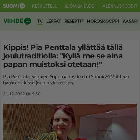
KESKUSTELU
SUOMI24 BLOGI
ALENNUSKOODIT
Suomi24 Viihde
TV
LEFFAT
RESEPTIT
HOROSKOOPPI
KASARI
Kippis! Pia Penttala yllättää tällä
joulutraditiolla: "Kyllä me se aina
papan muistoksi otetaan!"
Pia Penttala, Suomen Supernanny, kertoi Suomi24 Viihteen
haastattelussa joulun vietostaan.
21.12.2022 klo 9:50