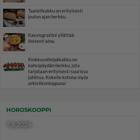
Taatelikakku on erityisesti
joulun ajan herkku.
Kasvisgratiini yllättää
iloisesti aina.
Kinkkuvoileipäkakku on
kahvipöydän herkku, jota
tarjotaan erityisesti suurissa
juhlissa. Kokeile kotona myös
arkiviikonloppuna!
HOROSKOOPPI
7.8.2026