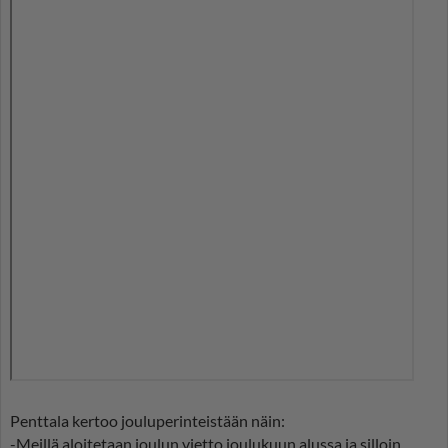
Penttala kertoo jouluperinteistään näin:
-Meillä aloitetaan joulun vietto joulukuun alussa ja silloin