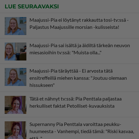
LUE SEURAAVAKSI
Maajussi-Pia ei löytänyt rakkautta tosi-tv:ssä -
Paljastus Maajussille morsian -kulisseista!
Maajussi-Pia sai isältä ja äidiltä tärkeän neuvon
miesasioihin tv:ssä: "Muista olla..."
Maajussi-Pia täräyttää - Ei arvosta tätä
ensitreffeillä miehen kanssa: "Joutuu olemaan
hissukseen"
Tätä et nähnyt tv:ssä: Pia Penttala paljastaa
herkulliset faktat Petolliset-kuvauksista
Supernanny Pia Penttala varoittaa peukku-
huumeesta - Vanhempi, tiedä tämä: "Riski kasvaa,
että..."