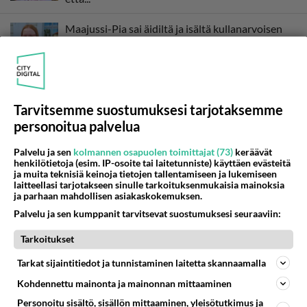
Maajussi-Pia sai äidiltä ja isältä kullanarvoisen
neuvon - Tällä keinolla valloitat sulhoehdokkaan!
Tarvitsemme suostumuksesi tarjotaksemme
personoitua palvelua
Palvelu ja sen
kolmannen osapuolen toimittajat (73)
keräävät
henkilötietoja (esim. IP-osoite tai laitetunniste) käyttäen evästeitä
ja muita teknisiä keinoja tietojen tallentamiseen ja lukemiseen
laitteellasi tarjotakseen sinulle tarkoituksenmukaisia mainoksia
ja parhaan mahdollisen asiakaskokemuksen.
Palvelu ja sen kumppanit tarvitsevat suostumuksesi seuraaviin:
Tarkoitukset
Tarkat sijaintitiedot ja tunnistaminen laitetta skannaamalla
Kohdennettu mainonta ja mainonnan mittaaminen
Personoitu sisältö, sisällön mittaaminen, yleisötutkimus ja