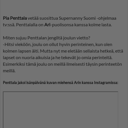
Pia Penttala
vetää suosittua Supernanny Suomi -ohjelmaa
tv:ssä. Penttalalla on
Ari
-puolisonsa kanssa kolme lasta.
Miten sujuu Penttalan jengiltä joulun vietto?
-Hitsi vieköön, joulu on ollut hyvin perinteinen, kun olen
kolmen lapsen äiti. Mutta nyt me eletään sellaista hetkeä, että
lapset on nuoria aikuisia ja he tekevät jo omia perinteitä.
Esimerkiksi tämä joulu on meillä ilmeisesti täysin perinteetön
meillä.
Penttala jakoi isänpäivänä kuvan miehensä Arin kanssa Instagramissa: