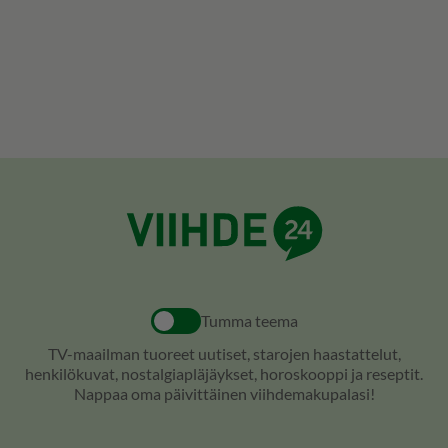
Tumma teema
TV-maailman tuoreet uutiset, starojen haastattelut,
henkilökuvat, nostalgiapläjäykset, horoskooppi ja reseptit.
Nappaa oma päivittäinen viihdemakupalasi!