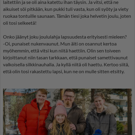
laitettiin ja se oli aina katettu ihan täysin. Ja vitsi, että ne
aikuiset söi pitkään, kun pukki tuli vasta, kun oli syöty ja viety
ruokaa tontuille saunaan. Tämän tiesi joka helvetin joulu, joten
oli tosi selkeetä!
Onko jäänyt joku joululahja lapsuudesta erityisesti mieleen?
-Oi, punaiset nukenvaunut. Mun äiti on osannut kertoa
myöhemmin, että vitsi kun niitä haettiin. Olin sen toiveen
kirjoittanut niin tasan tarkkaan, että punaiset samettivaunut
valkoisella silkkinauhalla. Ja kyllä niitä oli haettu. Kertoo siitä,
että olin tosi rakastettu lapsi, kun ne on mulle sitten etsitty.