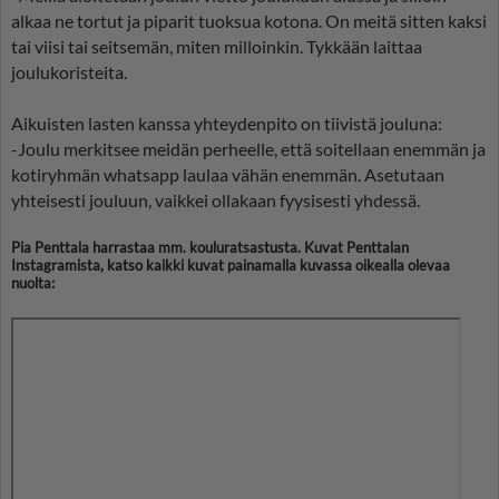
alkaa ne tortut ja piparit tuoksua kotona. On meitä sitten kaksi
tai viisi tai seitsemän, miten milloinkin. Tykkään laittaa
joulukoristeita.
Aikuisten lasten kanssa yhteydenpito on tiivistä jouluna:
-Joulu merkitsee meidän perheelle, että soitellaan enemmän ja
kotiryhmän whatsapp laulaa vähän enemmän. Asetutaan
yhteisesti jouluun, vaikkei ollakaan fyysisesti yhdessä.
Pia Penttala harrastaa mm. kouluratsastusta. Kuvat Penttalan
Instagramista, katso kaikki kuvat painamalla kuvassa oikealla olevaa
nuolta: