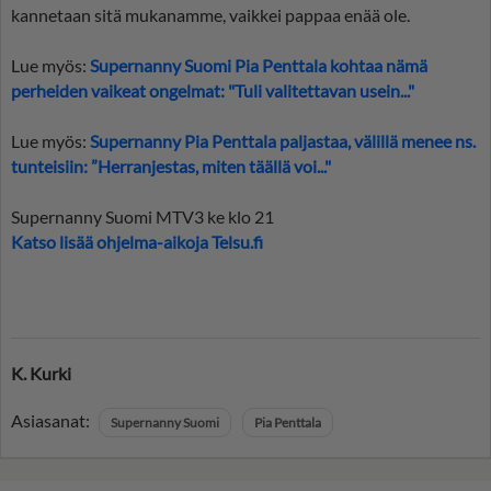
kannetaan sitä mukanamme, vaikkei pappaa enää ole.
Lue myös:
Supernanny Suomi Pia Penttala kohtaa nämä
perheiden vaikeat ongelmat: "Tuli valitettavan usein..."
Lue myös:
Supernanny Pia Penttala paljastaa, välillä menee ns.
tunteisiin: ”Herranjestas, miten täällä voi..."
Supernanny Suomi MTV3 ke klo 21
Katso lisää ohjelma-aikoja Telsu.fi
K. Kurki
Asiasanat:
Supernanny Suomi
Pia Penttala