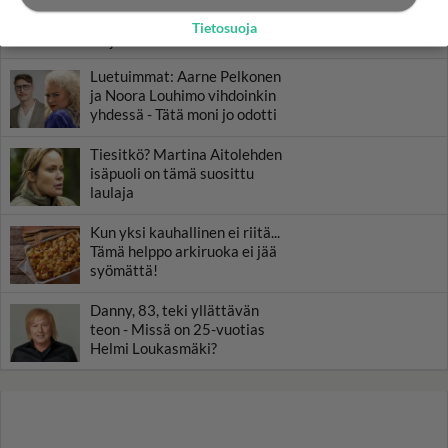
elävä Satu sai jättimäisen
rahasalkun Henry-
Tietosuoja
miljonääriltä
Luetuimmat: Aarne Pelkonen
ja Noora Louhimo vihdoinkin
yhdessä - Tätä moni jo odotti
Tiesitkö? Martina Aitolehden
isäpuoli on tämä suosittu
laulaja
Kun yksi kauhallinen ei riitä...
Tämä helppo arkiruoka ei jää
syömättä!
Danny, 83, teki yllättävän
teon - Missä on 25-vuotias
Helmi Loukasmäki?