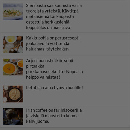
Sienipasta saa kaunista väriä
tuoreista yrteistä. Käytitpä
metsäsieniä tai kaupasta
ostettuja herkkusieniä,
lopputulos on maistuva!
Kakkupohja on perusresepti,
jonka avulla voit tehdä
haluamasi täytekakun.
Arjen lounashetkiin sopii
pirtsakka
porkkanasosekeitto. Nopea ja
helppo valmistaa!
Letut saa aina hymyn huulille!
Irish coffee on fariinisokerilla
ja viskillä maustettu kuuma
kahvijuoma.