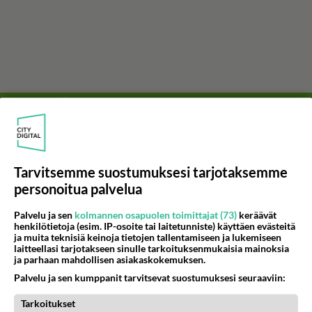
Tarvitsemme suostumuksesi tarjotaksemme
personoitua palvelua
Palvelu ja sen
kolmannen osapuolen toimittajat (73)
keräävät
henkilötietoja (esim. IP-osoite tai laitetunniste) käyttäen evästeitä
ja muita teknisiä keinoja tietojen tallentamiseen ja lukemiseen
laitteellasi tarjotakseen sinulle tarkoituksenmukaisia mainoksia
ja parhaan mahdollisen asiakaskokemuksen.
Palvelu ja sen kumppanit tarvitsevat suostumuksesi seuraaviin:
Tarkoitukset