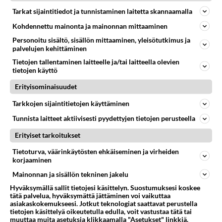
Tarkat sijaintitiedot ja tunnistaminen laitetta skannaamalla
Kohdennettu mainonta ja mainonnan mittaaminen
Personoitu sisältö, sisällön mittaaminen, yleisötutkimus ja
LUETUIMMAT
palvelujen kehittäminen
Muistatko? Kädestä suuhun
Tietojen tallentaminen laitteelle ja/tai laitteella olevien
elävä Satu sai jättimäisen
tietojen käyttö
rahasalkun Henry-
Erityisominaisuudet
miljonääriltä
Tarkkojen sijaintitietojen käyttäminen
Luetuimmat: Aarne Pelkonen
ja Noora Louhimo vihdoinkin
Tunnista laitteet aktiivisesti pyydettyjen tietojen perusteella
yhdessä - Tätä moni jo odotti
Erityiset tarkoitukset
Tiesitkö? Martina Aitolehden
Tietoturva, väärinkäytösten ehkäiseminen ja virheiden
isäpuoli on tämä suosittu
korjaaminen
laulaja
Mainonnan ja sisällön tekninen jakelu
Kun yksi kauhallinen ei riitä...
Hyväksymällä sallit tietojesi käsittelyn. Suostumuksesi koskee
Tämä helppo arkiruoka ei jää
tätä palvelua, hyväksymättä jättäminen voi vaikuttaa
syömättä!
asiakaskokemukseesi. Jotkut teknologiat saattavat perustella
tietojen käsittelyä oikeutetulla edulla, voit vastustaa tätä tai
muuttaa muita asetuksia klikkaamalla "Asetukset" linkkiä.