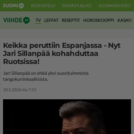
KESKUSTELU
SUOMI24 BLOGI
ALENNUSKOODIT
Suomi24 Viihde
TV
LEFFAT
RESEPTIT
HOROSKOOPPI
KASARI
Keikka peruttiin Espanjassa - Nyt
Jari Sillanpää kohahduttaa
Ruotsissa!
Jari Sillanpää on ehkä yksi suosituimmista
tangokuninkaallisista.
18.5.2026 klo 7:15