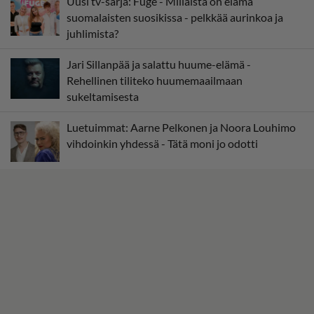
Uusi tv-sarja: Fuge - Millaista on elämä
suomalaisten suosikissa - pelkkää aurinkoa ja
juhlimista?
Jari Sillanpää ja salattu huume-elämä -
Rehellinen tiliteko huumemaailmaan
sukeltamisesta
Luetuimmat: Aarne Pelkonen ja Noora Louhimo
vihdoinkin yhdessä - Tätä moni jo odotti