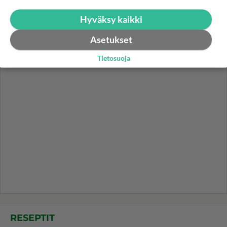
Ikäviä uutisia Elämäni biisi -
suosikkisarjasta - Monelle tv-
Hyväksy kaikki
katsojalle iso pettymys
Asetukset
Tietosuoja
RESEPTIT