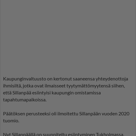
Kaupunginvaltuusto on kertonut saaneensa yhteydenottoja
ihmisiltä, jotka ovat ilmaisseet tyytymättömyytensä siihen,
että Sillanpää esiintyisi kaupungin omistamissa
tapahtumapaikoissa.
Päätöksen perusteeksi oli ilmoitettu Sillanpään vuoden 2020
tuomio.
Nyt Sillanpäällä on suunniteltu esiintyminen Tukholmassa.