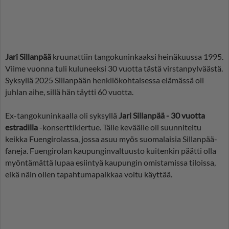
Jari Sillanpää
kruunattiin tangokuninkaaksi heinäkuussa 1995.
Viime vuonna tuli kuluneeksi 30 vuotta tästä virstanpylväästä.
Syksyllä 2025 Sillanpään henkilökohtaisessa elämässä oli
juhlan aihe, sillä hän täytti 60 vuotta.
Ex-tangokuninkaalla oli syksyllä
Jari Sillanpää - 30 vuotta
estradilla
-konserttikiertue. Tälle keväälle oli suunniteltu
keikka Fuengirolassa, jossa asuu myös suomalaisia Sillanpää-
faneja. Fuengirolan kaupunginvaltuusto kuitenkin päätti olla
myöntämättä lupaa esiintyä kaupungin omistamissa tiloissa,
eikä näin ollen tapahtumapaikkaa voitu käyttää.