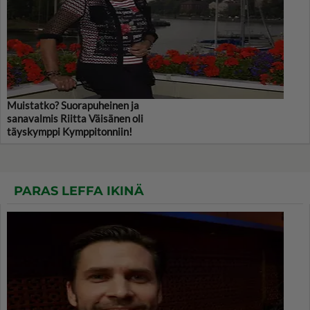
Muistatko? Suorapuheinen ja
sanavalmis Riitta Väisänen oli
täyskymppi Kymppitonniin!
PARAS LEFFA IKINÄ