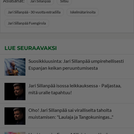
Asiasanat:
Jari Sillanpää
Siltsu
Jari Sillanpää - 30 vuotta estradilla
Iskelmätarinoita
Jari Sillanpää Fuengirola
LUE SEURAAVAKSI
Suosikkiuusinta: Jari Sillanpää umpirehellisesti
Espanjan keikan peruuntumisesta
Jari Sillanpää isossa leikkauksessa - Paljastaa,
mitä uralle tapahtuu!
Oho! Jari Sillanpää sai viralliselta taholta
muistamisen: "Laulaja ja Tangokuningas..."