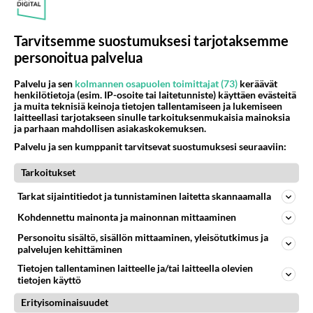
Yhteinen ilouutinen
Tarvitsemme suostumuksesi tarjotaksemme
Linda Lampenius ja Pete Parkkonen - Yhteinen
personoitua palvelua
ilouutinen!
Palvelu ja sen
kolmannen osapuolen toimittajat (73)
keräävät
henkilötietoja (esim. IP-osoite tai laitetunniste) käyttäen evästeitä
ja muita teknisiä keinoja tietojen tallentamiseen ja lukemiseen
UMK26 paljastuksia lauantai 28.2. -
laitteellasi tarjotakseen sinulle tarkoituksenmukaisia mainoksia
Ennakkotietoa tihkuu suorasta lähetyksestä!
ja parhaan mahdollisen asiakaskokemuksen.
Palvelu ja sen kumppanit tarvitsevat suostumuksesi seuraaviin:
Linda Lampenius ja Pete Parkkonen sekoittivat
Tarkoitukset
somen!
Tarkat sijaintitiedot ja tunnistaminen laitetta skannaamalla
Kohdennettu mainonta ja mainonnan mittaaminen
Personoitu sisältö, sisällön mittaaminen, yleisötutkimus ja
palvelujen kehittäminen
Tietojen tallentaminen laitteelle ja/tai laitteella olevien
tietojen käyttö
Erityisominaisuudet