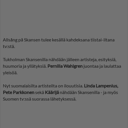
Allsång på Skansen tulee kesällä kahdeksana tiistai-iltana
tv:stä.
Tukholman Skansenilla nähdään jälleen artisteja, esityksiä,
huumoria ja yllätyksiä.
Pernilla Wahlgren
juontaa ja laulattaa
yleisöä.
Nyt suomalaisilta artisteilta on ilouutisia.
Linda Lampenius,
Pete Parkkonen
sekä
Käärijä
nähdään Skansenilla - ja myös
Suomen tv:ssä suorassa lähetyksessä.