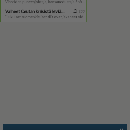
»
Suomen suosituin