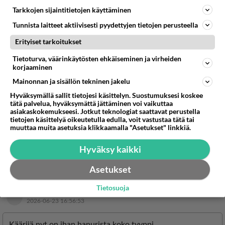
Tarkkojen sijaintitietojen käyttäminen
Tunnista laitteet aktiivisesti pyydettyjen tietojen perusteella
Erityiset tarkoitukset
Tietoturva, väärinkäytösten ehkäiseminen ja virheiden
korjaaminen
Mainonnan ja sisällön tekninen jakelu
Hyväksymällä sallit tietojesi käsittelyn. Suostumuksesi koskee
tätä palvelua, hyväksymättä jättäminen voi vaikuttaa
asiakaskokemukseesi. Jotkut teknologiat saattavat perustella
tietojen käsittelyä oikeutetulla edulla, voit vastustaa tätä tai
muuttaa muita asetuksia klikkaamalla "Asetukset" linkkiä.
Hyväksy kaikki
Asetukset
Tietosuoja