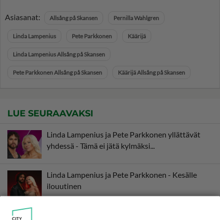
Asiasanat:
Allsång på Skansen
Pernilla Wahlgren
Linda Lampenius
Pete Parkkonen
Käärijä
Linda Lampenius Allsång på Skansen
Pete Parkkonen Allsång på Skansen
Käärijä Allsång på Skansen
LUE SEURAAVAKSI
Linda Lampenius ja Pete Parkkonen yllättävät
yhdessä - Tämä ei jätä kylmäksi...
Linda Lampenius ja Pete Parkkonen - Kesälle
ilouutinen
Linda Lampenius, Pete Parkkonen ja Käärijä -