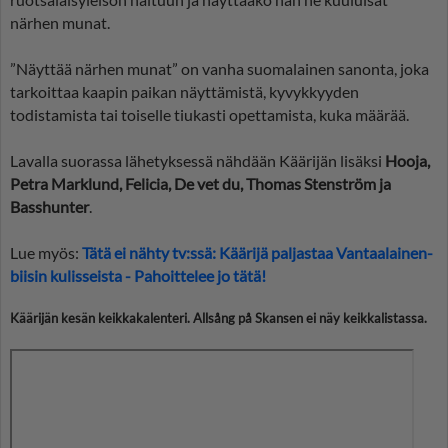
närhen munat.
”Näyttää närhen munat” on vanha suomalainen sanonta, joka
tarkoittaa kaapin paikan näyttämistä, kyvykkyyden
todistamista tai toiselle tiukasti opettamista, kuka määrää.
Lavalla suorassa lähetyksessä nähdään Käärijän lisäksi
Hooja,
Petra Marklund, Felicia, De vet du, Thomas Stenström ja
Basshunter
.
Lue myös:
Tätä ei nähty tv:ssä: Käärijä paljastaa Vantaalainen-
biisin kulisseista - Pahoittelee jo tätä!
Käärijän kesän keikkakalenteri. Allsång på Skansen ei näy keikkalistassa.