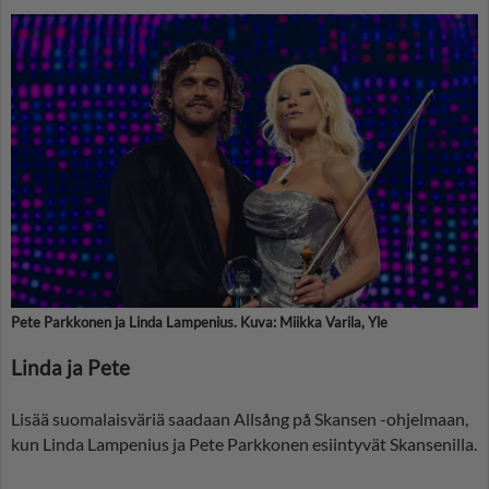
Pete Parkkonen ja Linda Lampenius. Kuva: Miikka Varila, Yle
Linda ja Pete
Lisää suomalaisväriä saadaan Allsång på Skansen -ohjelmaan,
kun Linda Lampenius ja Pete Parkkonen esiintyvät Skansenilla.