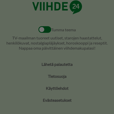
Tumma teema
TV-maailman tuoreet uutiset, starojen haastattelut,
henkilökuvat, nostalgiapläjäykset, horoskooppi ja reseptit.
Nappaa oma päivittäinen viihdemakupalasi!
Lähetä palautetta
Tietosuoja
Käyttöehdot
Evästeasetukset