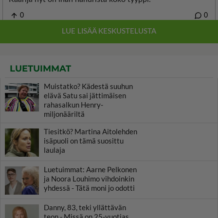
LUETUIMMAT
Muistatko? Kädestä suuhun
elävä Satu sai jättimäisen
rahasalkun Henry-
miljonääriltä
Tiesitkö? Martina Aitolehden
isäpuoli on tämä suosittu
laulaja
Luetuimmat: Aarne Pelkonen
ja Noora Louhimo vihdoinkin
yhdessä - Tätä moni jo odotti
Danny, 83, teki yllättävän
teon - Missä on 25-vuotias