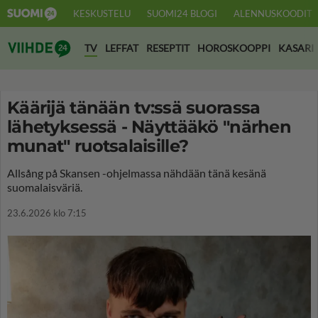
KESKUSTELU
SUOMI24 BLOGI
ALENNUSKOODIT
Suomi24 Viihde
TV
LEFFAT
RESEPTIT
HOROSKOOPPI
KASARI
Käärijä tänään tv:ssä suorassa
lähetyksessä - Näyttääkö "närhen
munat" ruotsalaisille?
Allsång på Skansen -ohjelmassa nähdään tänä kesänä
suomalaisväriä.
23.6.2026 klo 7:15