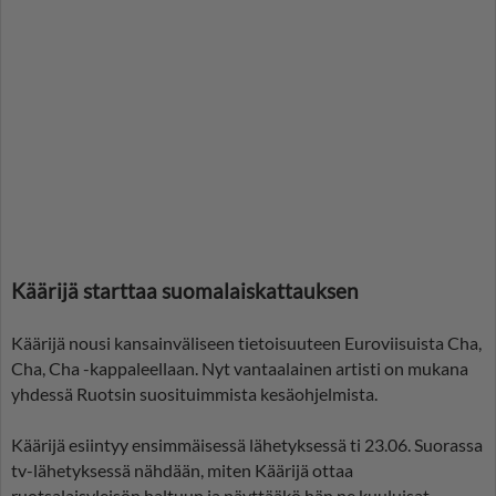
Käärijä starttaa suomalaiskattauksen
Käärijä nousi kansainväliseen tietoisuuteen Euroviisuista Cha,
Cha, Cha -kappaleellaan. Nyt vantaalainen artisti on mukana
yhdessä Ruotsin suosituimmista kesäohjelmista.
Käärijä esiintyy ensimmäisessä lähetyksessä ti 23.06. Suorassa
tv-lähetyksessä nähdään, miten Käärijä ottaa
ruotsalaisyleisön haltuun ja näyttääkö hän ne kuuluisat