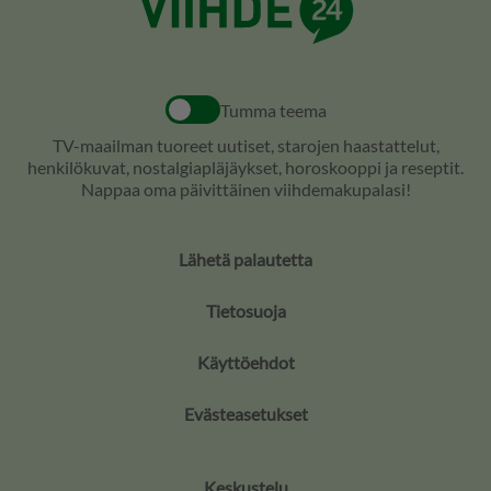
Tumma teema
TV-maailman tuoreet uutiset, starojen haastattelut,
henkilökuvat, nostalgiapläjäykset, horoskooppi ja reseptit.
Nappaa oma päivittäinen viihdemakupalasi!
Lähetä palautetta
Tietosuoja
Käyttöehdot
Evästeasetukset
Keskustelu