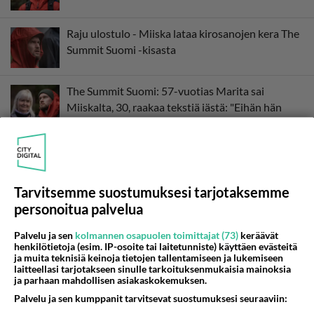
Raju ulostulo - Miiska lataa kirosanojen kera The
Summit Suomi -kisasta
The Summit Suomi: 57-vuotias Marita sai
Miiskalta, 30, raakaa tekstiä iästä: "Eihän hän
voi..."
Aikamoinen joukko! The Summit Suomi -kisaajat:
poroagrologi, deittivalmentaja, tuleva lääkäri...
Tarvitsemme suostumuksesi tarjotaksemme
personoitua palvelua
Palvelu ja sen
kolmannen osapuolen toimittajat (73)
keräävät
henkilötietoja (esim. IP-osoite tai laitetunniste) käyttäen evästeitä
ja muita teknisiä keinoja tietojen tallentamiseen ja lukemiseen
laitteellasi tarjotakseen sinulle tarkoituksenmukaisia mainoksia
ja parhaan mahdollisen asiakaskokemuksen.
Palvelu ja sen kumppanit tarvitsevat suostumuksesi seuraaviin: