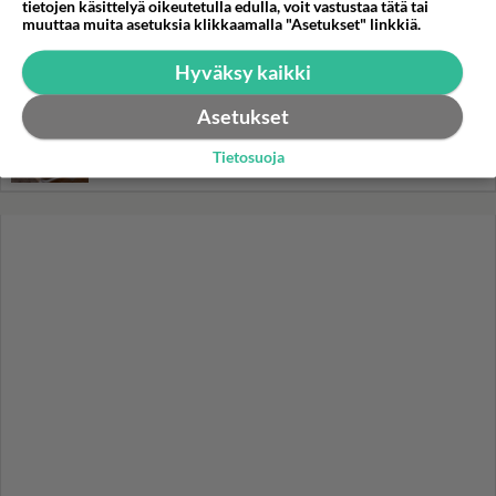
tietojen käsittelyä oikeutetulla edulla, voit vastustaa tätä tai
muuttaa muita asetuksia klikkaamalla "Asetukset" linkkiä.
Danny, 83, teki yllättävän
teon - Missä on 25-vuotias
Hyväksy kaikki
Helmi Loukasmäki?
Asetukset
Kun yksi kauhallinen ei riitä...
Tämä helppo arkiruoka ei jää
Tietosuoja
syömättä!