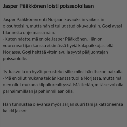
Jasper Pääkkönen loisti poissaolollaan
Jasper Pääkkönen ehti Norjaan kuvauksiin vaikeisiin
olosuhteisiin, mutta hän ei tullut studiokuvauksiin. Gogi avasi
tilannetta ohjelmassa näin:
-Kuten näette, mä en ole Jasper Pääkkönen. Hän on
vuorenvartijan kanssa etsimässä hyviä kalapaikkoja siellä
Norjassa, Gogi heittää vitsin avulla syytä pääjuontajan
poissaololle.
Tv-kasvolla on hyvät perustelut sille, miksi hän itse on paikalla:
-Mä en ollut mukana teidän kanssa tuolla Norjassa, mutta mä
olen ollut mukana kilpailurealityssä. Mä tiedän, mitä se voi olla
parhaimmillaan ja pahimmillaan olla.
Hän tunnustaa olevansa myös sarjan suuri fani ja katsoneensa
kaikki jaksot.