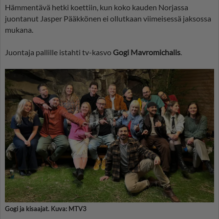
Hämmentävä hetki koettiin, kun koko kauden Norjassa
juontanut Jasper Pääkkönen ei ollutkaan viimeisessä jaksossa
mukana.
Juontaja pallille istahti tv-kasvo
Gogi Mavromichalis
.
Gogi ja kisaajat. Kuva: MTV3