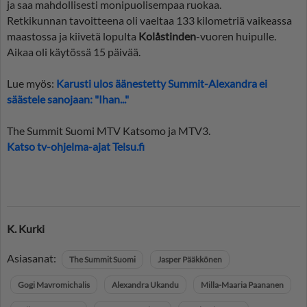
ja saa mahdollisesti monipuolisempaa ruokaa.
Retkikunnan tavoitteena oli vaeltaa 133 kilometriä vaikeassa
maastossa ja kiivetä lopulta
Kolåstinden
-vuoren huipulle.
Aikaa oli käytössä 15 päivää.
Lue myös:
Karusti ulos äänestetty Summit-Alexandra ei
säästele sanojaan: "Ihan..."
The Summit Suomi MTV Katsomo ja MTV3.
Katso tv-ohjelma-ajat Telsu.fi
K. Kurki
Asiasanat:
The Summit Suomi
Jasper Pääkkönen
Gogi Mavromichalis
Alexandra Ukandu
Milla-Maaria Paananen