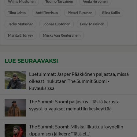
Wilma Mustonen
Tuomo Tarvainen
Venla Hirvonen
Tiina Lehto
Antti Teerisuo
Pietari Turunen
Elina Kallio
Jacky Mutashar
Joonas Luotonen
Leevi Massinen
Marita El Idrysy
Miiska Van Renterghem
LUE SEURAAVAKSI
Luetuimmat: Jasper Pääkkönen paljastaa, missä
oikeasti nukutaan The Summit Suomi -
kuvauksissa
The Summit Suomi paljastus - Tästä karusta
syystä kuvaukset meinattiin keskeyttää
The Summit Suomi: Miiska liikuttuu kyyneliin
tippumisen jälkeen: "Tätä ei..."