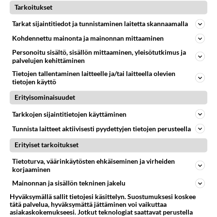
Tarkoitukset
Tarkat sijaintitiedot ja tunnistaminen laitetta skannaamalla
Kohdennettu mainonta ja mainonnan mittaaminen
Personoitu sisältö, sisällön mittaaminen, yleisötutkimus ja
palvelujen kehittäminen
Tietojen tallentaminen laitteelle ja/tai laitteella olevien
tietojen käyttö
LUETUIMMAT
Erityisominaisuudet
Muistatko? Kädestä suuhun
Tarkkojen sijaintitietojen käyttäminen
elävä Satu sai jättimäisen
Tunnista laitteet aktiivisesti pyydettyjen tietojen perusteella
rahasalkun Henry-
miljonääriltä
Erityiset tarkoitukset
Luetuimmat: Aarne Pelkonen
Tietoturva, väärinkäytösten ehkäiseminen ja virheiden
ja Noora Louhimo vihdoinkin
korjaaminen
yhdessä - Tätä moni jo odotti
Mainonnan ja sisällön tekninen jakelu
Tiesitkö? Martina Aitolehden
Hyväksymällä sallit tietojesi käsittelyn. Suostumuksesi koskee
tätä palvelua, hyväksymättä jättäminen voi vaikuttaa
isäpuoli on tämä suosittu
asiakaskokemukseesi. Jotkut teknologiat saattavat perustella
laulaja