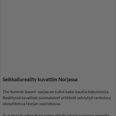
Seikkailureality kuvattiin Norjassa
The Summit Suomi -sarjaa on tullut kaksi kautta televisiosta.
Realityssä tavalliset suomalaiset yrittävät selviytyä rankoissa
olosuhteissa Norjan vuoristossa.
Tv-katsojat näkevät kisaajien elävän täysin luonnon armoilla.