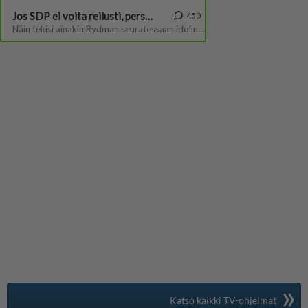
»
Suomen suosituin
Katso kaikki TV-ohjelmat
TV-opas