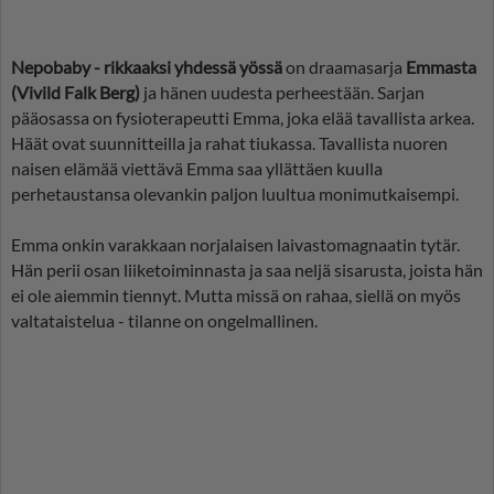
Nepobaby - rikkaaksi yhdessä yössä
on draamasarja
Emmasta
(Vivild Falk Berg)
ja hänen uudesta perheestään. Sarjan
pääosassa on fysioterapeutti Emma, joka elää tavallista arkea.
Häät ovat suunnitteilla ja rahat tiukassa. Tavallista nuoren
naisen elämää viettävä Emma saa yllättäen kuulla
perhetaustansa olevankin paljon luultua monimutkaisempi.
Emma onkin varakkaan norjalaisen laivastomagnaatin tytär.
Hän perii osan liiketoiminnasta ja saa neljä sisarusta, joista hän
ei ole aiemmin tiennyt. Mutta missä on rahaa, siellä on myös
valtataistelua - tilanne on ongelmallinen.