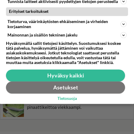
Tunnista laitteet aktiivisesti pyydettyjen tietojen perusteella
Erityiset tarkoitukset
Karjalanpaisti on
kiireettömän ruoka. Lihasta
Tietoturva, väärinkäytösten ehkäiseminen ja virheiden
tulee sitä mureampi, mitä
korjaaminen
kauemmin se saa kypsyä!
Mainonnan ja sisällön tekninen jakelu
Simppeli sokerikakku
Hyväksymällä sallit tietojesi käsittelyn. Suostumuksesi koskee
valmistuu näppärästi
tätä palvelua, hyväksymättä jättäminen voi vaikuttaa
leipomisen perusraaka-
asiakaskokemukseesi. Jotkut teknologiat saattavat perustella
aineista.
tietojen käsittelyä oikeutetulla edulla, voit vastustaa tätä tai
muuttaa muita asetuksia klikkaamalla "Asetukset" linkkiä.
Oletko ikinä tehnyt
poronkäristystä?
Hyväksy kaikki
Poronkäristys valmistuu
meheväksi, kun pistät pataan
Asetukset
pekonia ja olutta.
Tietosuoja
Nokkoskeitto on tavallista
pinaattikeittoa viekkaampi.