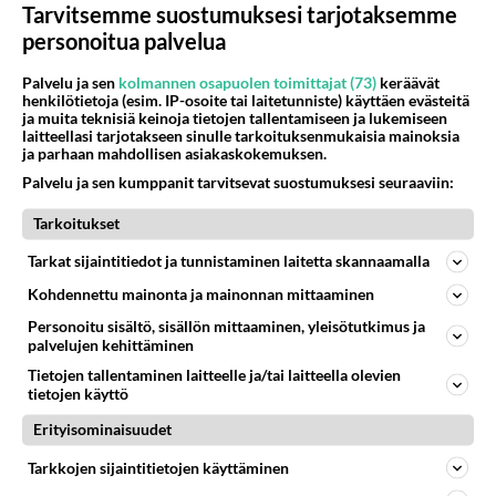
Tarvitsemme suostumuksesi tarjotaksemme
personoitua palvelua
Palvelu ja sen
kolmannen osapuolen toimittajat (73)
keräävät
henkilötietoja (esim. IP-osoite tai laitetunniste) käyttäen evästeitä
ja muita teknisiä keinoja tietojen tallentamiseen ja lukemiseen
laitteellasi tarjotakseen sinulle tarkoituksenmukaisia mainoksia
ja parhaan mahdollisen asiakaskokemuksen.
Palvelu ja sen kumppanit tarvitsevat suostumuksesi seuraaviin:
Tarkoitukset
Tarkat sijaintitiedot ja tunnistaminen laitetta skannaamalla
Kohdennettu mainonta ja mainonnan mittaaminen
Personoitu sisältö, sisällön mittaaminen, yleisötutkimus ja
palvelujen kehittäminen
Tietojen tallentaminen laitteelle ja/tai laitteella olevien
tietojen käyttö
RESEPTIT
Erityisominaisuudet
Kalakukko on tuunattu tässä
Tarkkojen sijaintitietojen käyttäminen
ohjeessa nykyaikaan.