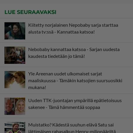
LUE SEURAAVAKSI
Kiitetty norjalainen Nepobaby sarja starttaa
alusta tv:ssä - Kannattaa katsoa!
Nebobaby kannattaa katsoa - Sarjan uudesta
kaudesta tiedetään jo tämä!
Yle Areenan uudet ulkomaiset sarjat
maaliskuussa - Tämäkin katsojien suursuosikki
mukana!
Uuden TTK-juontajan ympärillä epätietoisuus
sakenee - Tämä hämmentää soppaa
Muistatko? Kädestä suuhun elävä Satu sai
jättimäisen rahasalkun Henry-miljonääriltä