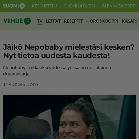
KESKUSTELU
SUOMI24 BLOGI
ALENNUSKOODIT
Suomi24 Viihde
TV
LEFFAT
RESEPTIT
HOROSKOOPPI
KASARI
Jäikö Nepobaby mielestäsi kesken?
Nyt tietoa uudesta kaudesta!
Nepobaby - rikkaaksi yhdessä yössä on norjalainen
draamasarja.
11.5.2026 klo 7:00