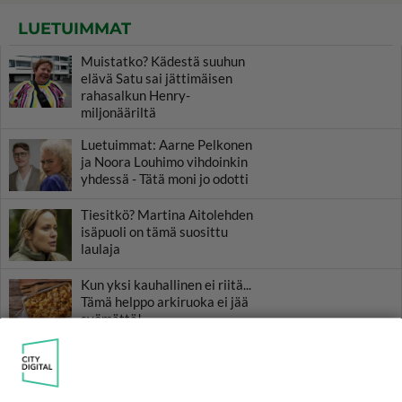
LUETUIMMAT
Muistatko? Kädestä suuhun
elävä Satu sai jättimäisen
rahasalkun Henry-
miljonääriltä
Luetuimmat: Aarne Pelkonen
ja Noora Louhimo vihdoinkin
yhdessä - Tätä moni jo odotti
Tiesitkö? Martina Aitolehden
isäpuoli on tämä suosittu
laulaja
Kun yksi kauhallinen ei riitä...
Tämä helppo arkiruoka ei jää
syömättä!
Ikäviä uutisia Elämäni biisi -
suosikkisarjasta - Monelle tv-
katsojalle iso pettymys