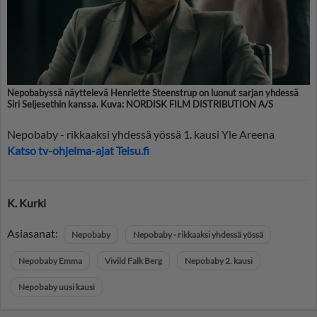
Nepobabyssä näyttelevä Henriette Steenstrup on luonut sarjan yhdessä
Siri Seljesethin kanssa. Kuva: NORDISK FILM DISTRIBUTION A/S
Nepobaby - rikkaaksi yhdessä yössä 1. kausi Yle Areena
Katso tv-ohjelma-ajat Telsu.fi
K. Kurki
Asiasanat:
Nepobaby
Nepobaby - rikkaaksi yhdessä yössä
Nepobaby Emma
Vivild Falk Berg
Nepobaby 2. kausi
Nepobaby uusi kausi