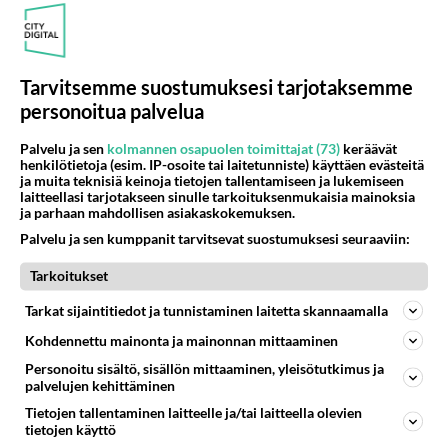
isäpuoli on tämä suosittu
laulaja
Kun yksi kauhallinen ei riitä...
Tarvitsemme suostumuksesi tarjotaksemme
Tämä helppo arkiruoka ei jää
syömättä!
personoitua palvelua
Ikäviä uutisia Elämäni biisi -
Palvelu ja sen
kolmannen osapuolen toimittajat (73)
keräävät
suosikkisarjasta - Monelle tv-
henkilötietoja (esim. IP-osoite tai laitetunniste) käyttäen evästeitä
ja muita teknisiä keinoja tietojen tallentamiseen ja lukemiseen
katsojalle iso pettymys
laitteellasi tarjotakseen sinulle tarkoituksenmukaisia mainoksia
ja parhaan mahdollisen asiakaskokemuksen.
Palvelu ja sen kumppanit tarvitsevat suostumuksesi seuraaviin:
Tarkoitukset
Tarkat sijaintitiedot ja tunnistaminen laitetta skannaamalla
Kohdennettu mainonta ja mainonnan mittaaminen
Personoitu sisältö, sisällön mittaaminen, yleisötutkimus ja
palvelujen kehittäminen
Tietojen tallentaminen laitteelle ja/tai laitteella olevien
tietojen käyttö