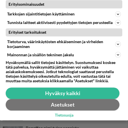
Erityisominaisuudet
Tarkkojen sijaintitietojen käyttäminen
Tunnista laitteet aktiivisesti pyydettyjen tietojen perusteella
Erityiset tarkoitukset
RESEPTIT
Tietoturva, väärinkäytösten ehkäiseminen ja virheiden
Sitruunakakku on
korjaaminen
parhaimmillaan yön yli
Mainonnan ja sisällön tekninen jakelu
nukkuneena. Pakasta kakku,
niin aina on kahvileipää
Hyväksymällä sallit tietojesi käsittelyn. Suostumuksesi koskee
tätä palvelua, hyväksymättä jättäminen voi vaikuttaa
yllätysvieraille tai makean
asiakaskokemukseesi. Jotkut teknologiat saattavat perustella
nälkään!
tietojen käsittelyä oikeutetulla edulla, voit vastustaa tätä tai
muuttaa muita asetuksia klikkaamalla "Asetukset" linkkiä.
Pestopasta tuo Välimeren
maut lautaselle.
Hyväksy kaikki
Asetukset
Grillatut kasvisvartaat
ihastuttavat ulkonäöllään ja
Tietosuoja
maullaan.