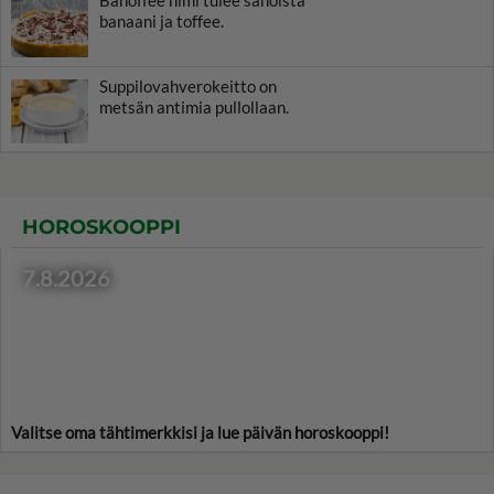
Banoffee nimi tulee sanoista
banaani ja toffee.
Suppilovahverokeitto on
metsän antimia pullollaan.
HOROSKOOPPI
7.8.2026
Valitse oma tähtimerkkisi ja lue päivän horoskooppi!