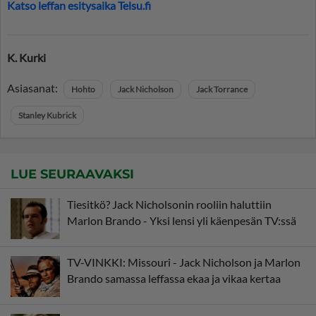
Katso leffan esitysaika Telsu.fi
K. Kurki
Asiasanat:
Hohto
Jack Nicholson
Jack Torrance
Stanley Kubrick
LUE SEURAAVAKSI
Tiesitkö? Jack Nicholsonin rooliin haluttiin
Marlon Brando - Yksi lensi yli käenpesän TV:ssä
TV-VINKKI: Missouri - Jack Nicholson ja Marlon
Brando samassa leffassa ekaa ja vikaa kertaa