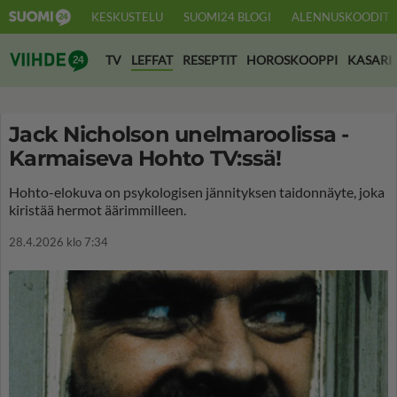
KESKUSTELU
SUOMI24 BLOGI
ALENNUSKOODIT
Suomi24 Viihde
TV
LEFFAT
RESEPTIT
HOROSKOOPPI
KASARI
Jack Nicholson unelmaroolissa -
Karmaiseva Hohto TV:ssä!
Hohto-elokuva on psykologisen jännityksen taidonnäyte, joka
kiristää hermot äärimmilleen.
28.4.2026 klo 7:34