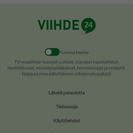
Tumma teema
TV-maailman tuoreet uutiset, starojen haastattelut,
henkilökuvat, nostalgiapläjäykset, horoskooppi ja reseptit.
Nappaa oma päivittäinen viihdemakupalasi!
Lähetä palautetta
Tietosuoja
Käyttöehdot