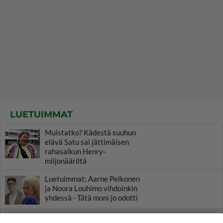
LUETUIMMAT
Muistatko? Kädestä suuhun
elävä Satu sai jättimäisen
rahasalkun Henry-
miljonääriltä
Luetuimmat: Aarne Pelkonen
ja Noora Louhimo vihdoinkin
yhdessä - Tätä moni jo odotti
Tiesitkö? Martina Aitolehden