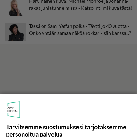
Harvinainen kuva! Michael Monroe ja Johanna-
rakas juhlatunnelmissa - Katso intiimi kuva tästä!
Tässä on Sami Yaffan poika - Täytti jo 40 vuotta -
Onko yhtään samaa näköä rokkari-isän kanssa...?
Tarvitsemme suostumuksesi tarjotaksemme
personoitua palvelua