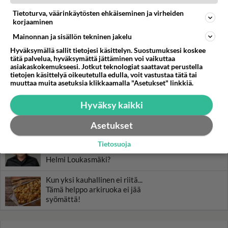
Muistatko? Kädestä suuhun
Tietoturva, väärinkäytösten ehkäiseminen ja virheiden
korjaaminen
elävä Satu sai jättimäisen
rahasalkun Henry-
Mainonnan ja sisällön tekninen jakelu
miljonääriltä
Hyväksymällä sallit tietojesi käsittelyn. Suostumuksesi koskee
tätä palvelua, hyväksymättä jättäminen voi vaikuttaa
Tiesitkö? Martina Aitolehden
asiakaskokemukseesi. Jotkut teknologiat saattavat perustella
isäpuoli on tämä suosittu
tietojen käsittelyä oikeutetulla edulla, voit vastustaa tätä tai
laulaja
muuttaa muita asetuksia klikkaamalla "Asetukset" linkkiä.
Luetuimmat: Aarne Pelkonen
Hyväksy kaikki
ja Noora Louhimo vihdoinkin
yhdessä - Tätä moni jo odotti
Asetukset
Danny, 83, teki yllättävän
Tietosuoja
teon - Missä on 25-vuotias
Helmi Loukasmäki?
Kun yksi kauhallinen ei riitä...
Tämä helppo arkiruoka ei jää
syömättä!