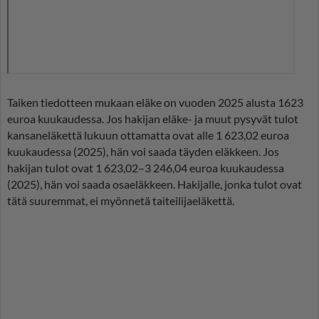
Taiken tiedotteen mukaan eläke on vuoden 2025 alusta 1623
euroa kuukaudessa. Jos hakijan eläke- ja muut pysyvät tulot
kansaneläkettä lukuun ottamatta ovat alle 1 623,02 euroa
kuukaudessa (2025), hän voi saada täyden eläkkeen. Jos
hakijan tulot ovat 1 623,02–3 246,04 euroa kuukaudessa
(2025), hän voi saada osaeläkkeen. Hakijalle, jonka tulot ovat
tätä suuremmat, ei myönnetä taiteilijaeläkettä.