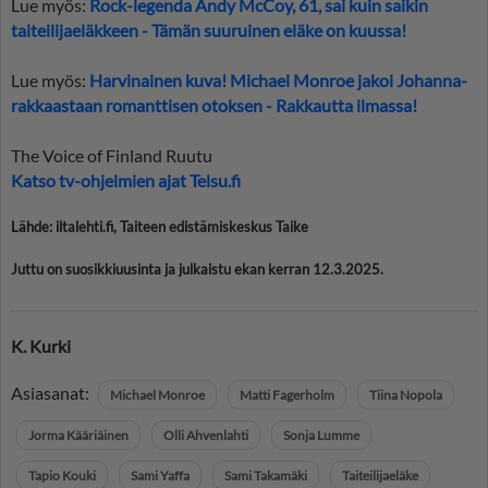
Lue myös:
Rock-legenda Andy McCoy, 61, sai kuin saikin
taiteilijaeläkkeen - Tämän suuruinen eläke on kuussa!
Lue myös:
Harvinainen kuva! Michael Monroe jakoi Johanna-
rakkaastaan romanttisen otoksen - Rakkautta ilmassa!
The Voice of Finland Ruutu
Katso tv-ohjelmien ajat Telsu.fi
Lähde: iltalehti.fi, Taiteen edistämiskeskus Taike
Juttu on suosikkiuusinta ja julkaistu ekan kerran 12.3.2025.
K. Kurki
Asiasanat:
Michael Monroe
Matti Fagerholm
Tiina Nopola
Jorma Kääriäinen
Olli Ahvenlahti
Sonja Lumme
Tapio Kouki
Sami Yaffa
Sami Takamäki
Taiteilijaeläke