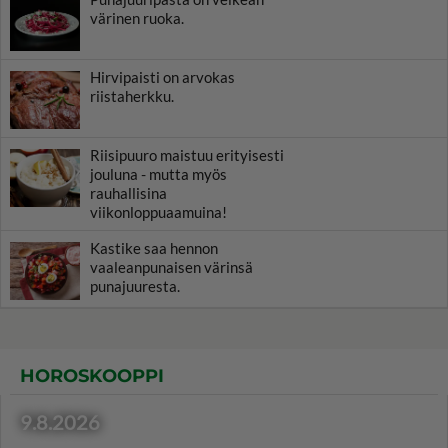
värinen ruoka.
Hirvipaisti on arvokas
riistaherkku.
Riisipuuro maistuu erityisesti
jouluna - mutta myös
rauhallisina
viikonloppuaamuina!
Kastike saa hennon
vaaleanpunaisen värinsä
punajuuresta.
HOROSKOOPPI
9.8.2026