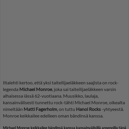
Iltalehti kertoo, että yksi taiteilijaeläkkeen saajista on rock-
legenda
Michael Monroe
, joka sai taiteilijaeläkkeen varsin
alhaisessa iässä 62-vuotiaana. Muusikko, laulaja,
kansainvälisesti tunnettu rock-tähti Michael Monroe, oikealta
nimeltään
Matti Fagerholm
, on tuttu
Hanoi Rocks
-yhtyeestä.
Monroe keikkailee edelleen oman bändinsä kanssa.
Michael Monroe keikkailee bändinsä kanssa kansainvälisillä areenoilla tänä