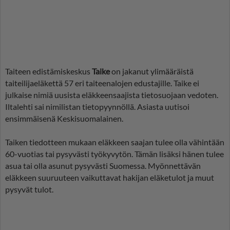
Taiteen edistämiskeskus
Taike
on jakanut ylimääräistä
taiteilijaeläkettä 57 eri taiteenalojen edustajille. Taike ei
julkaise nimiä uusista eläkkeensaajista tietosuojaan vedoten.
Iltalehti sai nimilistan tietopyynnöllä. Asiasta uutisoi
ensimmäisenä Keskisuomalainen.
Taiken tiedotteen mukaan eläkkeen saajan tulee olla vähintään
60-vuotias tai pysyvästi työkyvytön. Tämän lisäksi hänen tulee
asua tai olla asunut pysyvästi Suomessa. Myönnettävän
eläkkeen suuruuteen vaikuttavat hakijan eläketulot ja muut
pysyvät tulot.