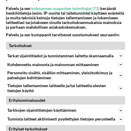
Palvelu ja sen
kolmannen osapuolen toimittajat (73)
keräävät
henkilötietoja (esim. IP-osoite tai laitetunniste) käyttäen evästeitä
ja muita teknisiä keinoja tietojen tallentamiseen ja lukemiseen
laitteellasi tarjotakseen sinulle tarkoituksenmukaisia mainoksia
ja parhaan mahdollisen asiakaskokemuksen.
Palvelu ja sen kumppanit tarvitsevat suostumuksesi seuraaviin:
Tarkoitukset
Tarkat sijaintitiedot ja tunnistaminen laitetta skannaamalla
Kohdennettu mainonta ja mainonnan mittaaminen
Personoitu sisältö, sisällön mittaaminen, yleisötutkimus ja
palvelujen kehittäminen
Tietojen tallentaminen laitteelle ja/tai laitteella olevien
tietojen käyttö
Erityisominaisuudet
Tarkkojen sijaintitietojen käyttäminen
Tunnista laitteet aktiivisesti pyydettyjen tietojen perusteella
LUETUIMMAT
Erityiset tarkoitukset