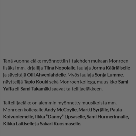
Tänä vuonna eläke myönnettiin Iltalehden mukaan Monroen
lisäksi mm. kirjailija
Tiina Nopolalle
, laulaja
Jorma Kääriäiselle
ja säveltäjä
Olli Ahvenlahdelle
. Myös laulaja
Sonja Lumme
,
näyttelijä
Tapio Kouki
sekä Monroen kollega, muusikko
Sami
Yaffa
eli
Sami Takamäki
saavat taiteilijaeläkkeen.
Taiteilijaeläke on aiemmin myönnetty muusikoista mm.
Monroen kollegalle
Andy McCoylle, Martti Syrjälle, Paula
Koivuniemelle, Ilkka ”Danny” Lipsaselle, Sami Hurmerinnalle,
Kikka Laitiselle
ja
Sakari Kuosmaselle.