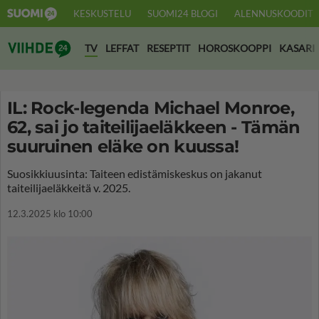
KESKUSTELU
SUOMI24 BLOGI
ALENNUSKOODIT
Suomi24 Viihde
TV
LEFFAT
RESEPTIT
HOROSKOOPPI
KASARI
IL: Rock-legenda Michael Monroe,
62, sai jo taiteilijaeläkkeen - Tämän
suuruinen eläke on kuussa!
Suosikkiuusinta: Taiteen edistämiskeskus on jakanut
taiteilijaeläkkeitä v. 2025.
12.3.2025 klo 10:00