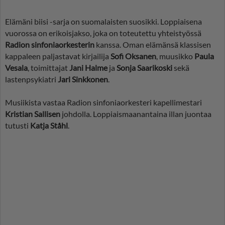
Elämäni biisi -sarja on suomalaisten suosikki. Loppiaisena
vuorossa on erikoisjakso, joka on toteutettu yhteistyössä
Radion sinfoniaorkesterin
kanssa. Oman elämänsä klassisen
kappaleen paljastavat kirjailija
Sofi Oksanen
, muusikko
Paula
Vesala
, toimittajat
Jani Halme
ja
Sonja Saarikoski
sekä
lastenpsykiatri
Jari Sinkkonen
.
Musiikista vastaa Radion sinfoniaorkesteri kapellimestari
Kristian Sallisen
johdolla. Loppiaismaanantaina illan juontaa
tutusti
Katja Ståhl
.