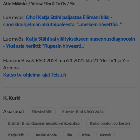
Atte Mäläskä / Yellow Film & Tv Oy / Yle
Lue myös:
Oho! Katja Ståhl paljastaa Elämäni biisi -
suosikkiohjelman alkutaipaleesta: "...melkein hävettää..."
Lue myös:
Katja Ståhl sai yllätyksekseen masennusdiagnoosin
- Yksi asia herätti: "Rupesin hirveesti..."
Elämäni Biisi & RSO 2024 ma 6.1.2025 klo 21 Yle TV1 ja Yle
Areena
Katso tv-ohjelma-ajat Telsu.fi
K. Kurki
Asiasanat:
Elämäni Biisi
Elämäni Biisi & RSO 2024
Elämäni Biisi: Klassisen musiikin erikoisjakso
Radion sinfoniaorkesteri
Katja Ståhl
Jarkko Ahola
Ilta
Irina
Kasmir