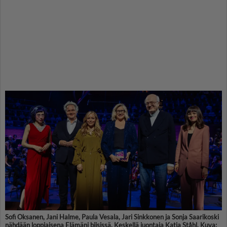
Sofi Oksanen, Jani Halme, Paula Vesala, Jari Sinkkonen ja Sonja Saarikoski
nähdään loppiaisena Elämäni biisissä. Keskellä juontaja Katja Ståhl. Kuva: