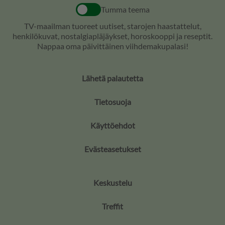
Tumma teema
TV-maailman tuoreet uutiset, starojen haastattelut,
henkilökuvat, nostalgiapläjäykset, horoskooppi ja reseptit.
Nappaa oma päivittäinen viihdemakupalasi!
Lähetä palautetta
Tietosuoja
Käyttöehdot
Evästeasetukset
Keskustelu
Treffit