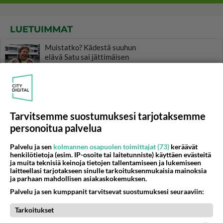
LUETUIMMAT
Muistatko? Kädestä suuhun
elävä Satu sai jättimäisen
rahasalkun Henry-
miljonääriltä
Tiesitkö? Martina Aitolehden
isäpuoli on tämä suosittu
laulaja
Tarvitsemme suostumuksesi tarjotaksemme
personoitua palvelua
Luetuimmat: Aarne Pelkonen
ja Noora Louhimo vihdoinkin
Palvelu ja sen
kolmannen osapuolen toimittajat (73)
keräävät
yhdessä - Tätä moni jo odotti
henkilötietoja (esim. IP-osoite tai laitetunniste) käyttäen evästeitä
ja muita teknisiä keinoja tietojen tallentamiseen ja lukemiseen
laitteellasi tarjotakseen sinulle tarkoituksenmukaisia mainoksia
Danny, 83, teki yllättävän
ja parhaan mahdollisen asiakaskokemuksen.
teon - Missä on 25-vuotias
Helmi Loukasmäki?
Palvelu ja sen kumppanit tarvitsevat suostumuksesi seuraaviin:
Kun yksi kauhallinen ei riitä...
Tarkoitukset
Tämä helppo arkiruoka ei jää