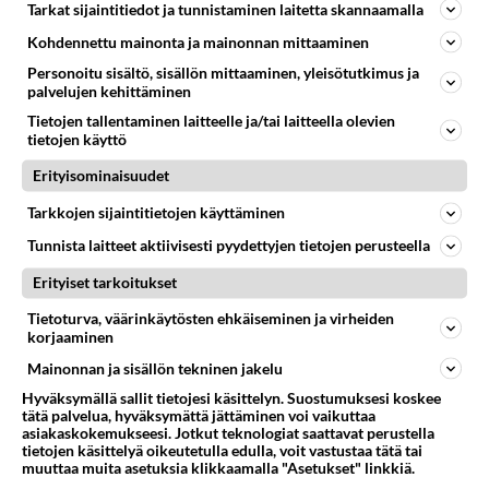
Tarkat sijaintitiedot ja tunnistaminen laitetta skannaamalla
syömättä!
Kohdennettu mainonta ja mainonnan mittaaminen
Personoitu sisältö, sisällön mittaaminen, yleisötutkimus ja
palvelujen kehittäminen
Tietojen tallentaminen laitteelle ja/tai laitteella olevien
tietojen käyttö
Erityisominaisuudet
Tarkkojen sijaintitietojen käyttäminen
Tunnista laitteet aktiivisesti pyydettyjen tietojen perusteella
Erityiset tarkoitukset
Tietoturva, väärinkäytösten ehkäiseminen ja virheiden
korjaaminen
Mainonnan ja sisällön tekninen jakelu
Hyväksymällä sallit tietojesi käsittelyn. Suostumuksesi koskee
tätä palvelua, hyväksymättä jättäminen voi vaikuttaa
asiakaskokemukseesi. Jotkut teknologiat saattavat perustella
RESEPTIT
tietojen käsittelyä oikeutetulla edulla, voit vastustaa tätä tai
muuttaa muita asetuksia klikkaamalla "Asetukset" linkkiä.
Pizzapohja on helppo tehdä