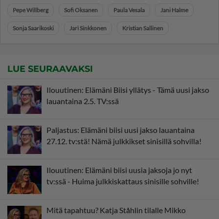
Pepe Willberg
Sofi Oksanen
Paula Vesala
Jani Halme
Sonja Saarikoski
Jari Sinkkonen
Kristian Sallinen
LUE SEURAAVAKSI
Ilouutinen: Elämäni Biisi yllätys - Tämä uusi jakso
lauantaina 2.5. TV:ssä
Paljastus: Elämäni biisi uusi jakso lauantaina
27.12. tv:stä! Nämä julkkikset sinisillä sohvilla!
Ilouutinen: Elämäni biisi uusia jaksoja jo nyt
tv:ssä - Huima julkkiskattaus sinisille sohville!
Mitä tapahtuu? Katja Ståhlin tilalle Mikko