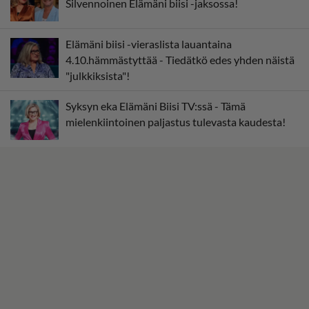
Silvennoinen Elämäni biisi -jaksossa!
Elämäni biisi -vieraslista lauantaina
4.10.hämmästyttää - Tiedätkö edes yhden näistä
"julkkiksista"!
Syksyn eka Elämäni Biisi TV:ssä - Tämä
mielenkiintoinen paljastus tulevasta kaudesta!