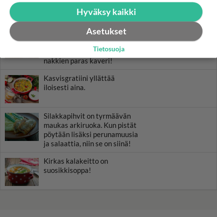
itse - unohda valmiit
Hyväksy kaikki
pakastepohjat!
Asetukset
Perunasalaatti maistuu
illanistujaisissa ja grilliruoan
Tietosuoja
kanssa. Vappuna se on
nakkien paras kaveri!
Kasvisgratiini yllättää
iloisesti aina.
Silakkapihvit on tyrmäävän
maukas arkiruoka. Kun pistät
pöytään lisäksi perunamuusia
ja salaattia, niin se on siinä!
Kirkas kalakeitto on
suosikkisoppa!