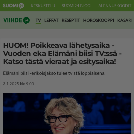
KESKUSTELU
SUOMI24 BLOGI
ALENNUSKOODIT
Suomi24 Viihde
TV
LEFFAT
RESEPTIT
HOROSKOOPPI
KASARI
HUOM! Poikkeava lähetysaika -
Vuoden eka Elämäni biisi TV:ssä -
Katso tästä vieraat ja esitysaika!
Elämäni biisi -erikoisjakso tulee tv:stä loppiaisena.
3.1.2025 klo 9:00