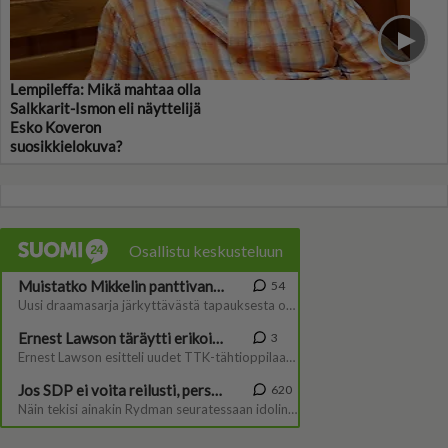
Lempileffa: Mikä mahtaa olla
Salkkarit-Ismon eli näyttelijä
Esko Koveron
suosikkielokuva?