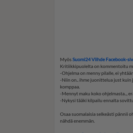
Myös
Suomi24 Viihde Facebook-siv
Kritiikkipuolelta on kommentoitu m
-Ohjelma on menny pilalle, ei yhtää
-Niin on.. ihme juonittelua just kuin j
komppaa.
-Mennyt maku koko ohjelmasta.., erä
-Nykysi tääki kilpailu ennalta sovittu
Osaa suomalaisia selkeästi pännii oh
nähdä enemmän.