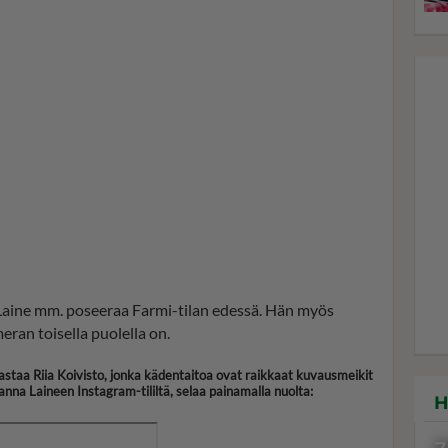
Laine mm. poseeraa Farmi-tilan edessä. Hän myös
eran toisella puolella on.
astaa Riia Koivisto, jonka kädentaitoa ovat raikkaat kuvausmeikit
anna Laineen Instagram-tililtä, selaa painamalla nuolta:
H