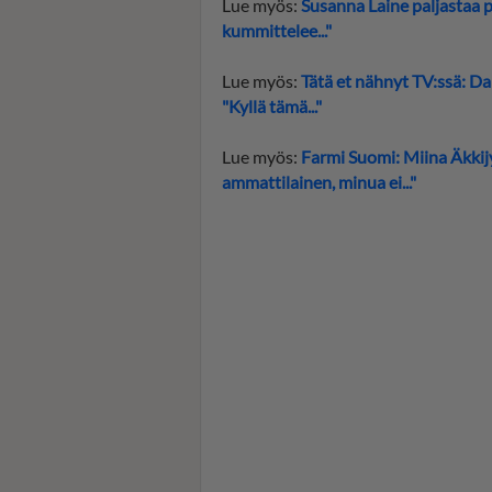
Lue myös:
Susanna Laine paljastaa pe
kummittelee..."
Lue myös:
Tätä et nähnyt TV:ssä: Dan
"Kyllä tämä..."
Lue myös:
Farmi Suomi: Miina Äkkijy
ammattilainen, minua ei..."