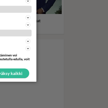
ligurut: Miami Vice -
gät ilman sukkia! Reiskat
illä! Puvun alla vain t-
ta!
ttäminen voi
utetulla edulla, voit
äksy kaikki