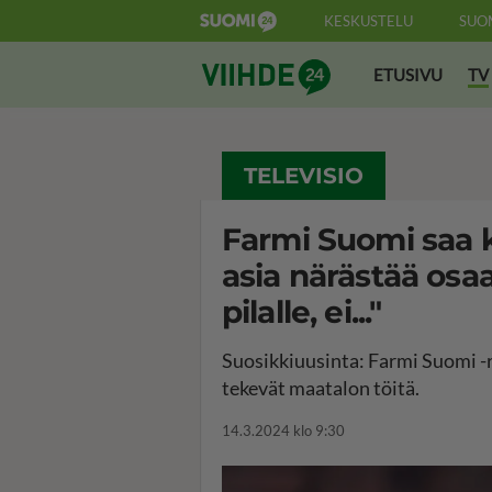
KESKUSTELU
SUO
Suomi24 Viihde
ETUSIVU
TV
TELEVISIO
Farmi Suomi saa kri
asia närästää osa
pilalle, ei..."
Suosikkiuusinta: Farmi Suomi -r
tekevät maatalon töitä.
14.3.2024 klo 9:30