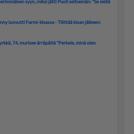
rimmäisen syyn, miksi jätti Puoli seitsemän: "Se siellä
ny luovutti Farmi-kisassa - Tilittää kisan jälkeen:
rkkä, 74, murisee ärräpäitä "Perkele, minä olen