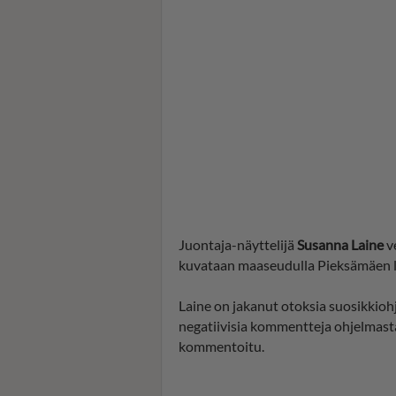
Juontaja-näyttelijä
Susanna Laine
v
kuvataan maaseudulla Pieksämäen l
Laine on jakanut otoksia suosikkiohj
negatiivisia kommentteja ohjelmas
kommentoitu.