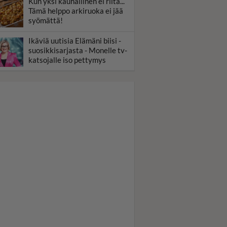
Kun yksi kauhallinen ei riitä...
Tämä helppo arkiruoka ei jää
syömättä!
Ikäviä uutisia Elämäni biisi -
suosikkisarjasta - Monelle tv-
katsojalle iso pettymys