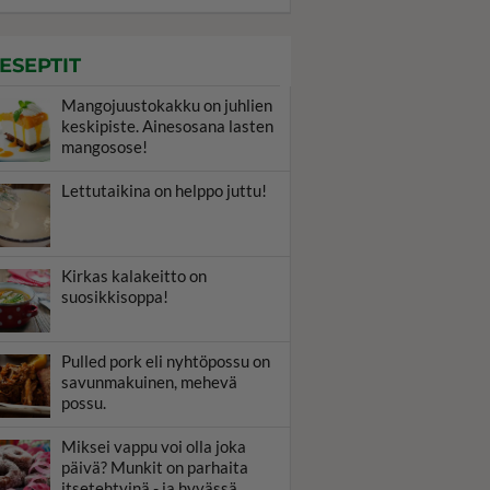
ESEPTIT
Mangojuustokakku on juhlien
keskipiste. Ainesosana lasten
mangosose!
Lettutaikina on helppo juttu!
Kirkas kalakeitto on
suosikkisoppa!
Pulled pork eli nyhtöpossu on
savunmakuinen, mehevä
possu.
Miksei vappu voi olla joka
päivä? Munkit on parhaita
itsetehtyinä - ja hyvässä