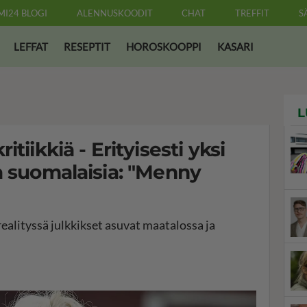
MI24 BLOGI
ALENNUSKOODIT
CHAT
TREFFIT
S
LEFFAT
RESEPTIT
HOROSKOOPPI
KASARI
L
tiikkiä - Erityisesti yksi
a suomalaisia: "Menny
ealityssä julkkikset asuvat maatalossa ja