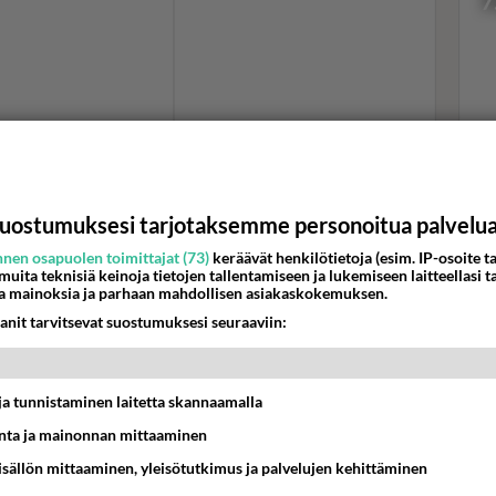
7
Val
hor
uostumuksesi tarjotaksemme personoitua palvelu
K
nen osapuolen toimittajat (73)
keräävät henkilötietoja (esim. IP-osoite ta
 muita teknisiä keinoja tietojen tallentamiseen ja lukemiseen laitteellasi t
a mainoksia ja parhaan mahdollisen asiakaskokemuksen.
anit tarvitsevat suostumuksesi seuraaviin:
t ja tunnistaminen laitetta skannaamalla
ta ja mainonnan mittaaminen
sisällön mittaaminen, yleisötutkimus ja palvelujen kehittäminen