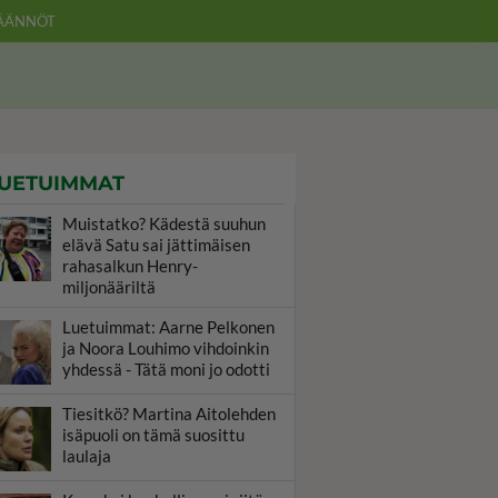
ÄÄNNÖT
UETUIMMAT
Muistatko? Kädestä suuhun
elävä Satu sai jättimäisen
rahasalkun Henry-
miljonääriltä
Luetuimmat: Aarne Pelkonen
ja Noora Louhimo vihdoinkin
yhdessä - Tätä moni jo odotti
Tiesitkö? Martina Aitolehden
isäpuoli on tämä suosittu
laulaja