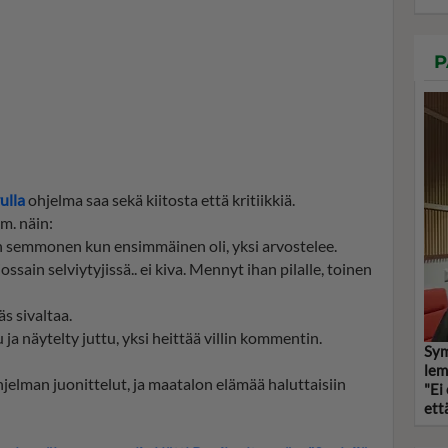
P
ulla
ohjelma saa sekä kiitosta että kritiikkiä.
m. näin:
n semmonen kun ensimmäinen oli, yksi arvostelee.
ossain selviytyjissä.. ei kiva. Mennyt ihan pilalle, toinen
s sivaltaa.
 ja näytelty juttu, yksi heittää villin kommentin.
Sym
lem
jelman juonittelut, ja maatalon elämää haluttaisiin
"Ei
että