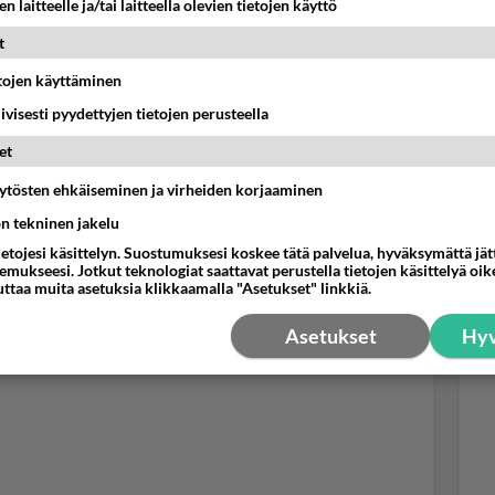
n laitteelle ja/tai laitteella olevien tietojen käyttö
t
Tyy
etojen käyttäminen
mi -realitystä ja Susanna Laineesta. Postaukseen tulee
Ken
oraääniä.
iivisesti pyydettyjen tietojen perusteella
silm
tyttäisiin enemmän siihen, miten ne tyypit selviää
pai
et
änikuiseen ja lapselliseen juonitteluun, se useimmiten
n kauden, yksi tilittää.
äytösten ehkäiseminen ja virheiden korjaaminen
ön tekninen jakelu
tua taas, vaikkei olekaan enää entisen veroinen.
ietojesi käsittelyn. Suostumuksesi koskee tätä palvelua, hyväksymättä jä
ä, eikä juoniteltu, juoruttu ja "pelailtu" joka työn tai
mukseesi. Jotkut teknologiat saattavat perustella tietojen käsittelyä oike
 vain uudelleen ne ekat kaudet. Oli silloin loistava
uttaa muita asetuksia klikkaamalla "Asetukset" linkkiä.
Asetukset
Hyv