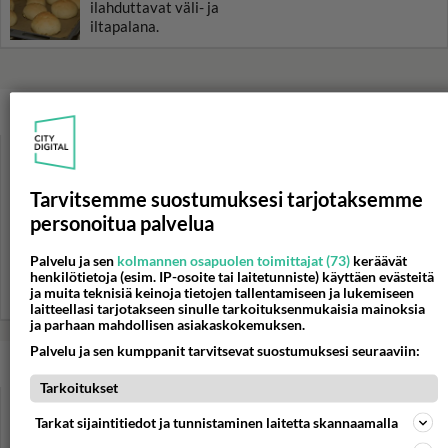
ilahduttavat väli- ja
iltapalana.
HOROSKOOPPI
7.8.2026
Tarvitsemme suostumuksesi tarjotaksemme
personoitua palvelua
Palvelu ja sen
kolmannen osapuolen toimittajat (73)
keräävät
henkilötietoja (esim. IP-osoite tai laitetunniste) käyttäen evästeitä
ja muita teknisiä keinoja tietojen tallentamiseen ja lukemiseen
Valitse oma tähtimerkkisi ja lue päivän horoskooppi!
laitteellasi tarjotakseen sinulle tarkoituksenmukaisia mainoksia
ja parhaan mahdollisen asiakaskokemuksen.
Palvelu ja sen kumppanit tarvitsevat suostumuksesi seuraaviin:
KASARI
Tarkoitukset
Tarkat sijaintitiedot ja tunnistaminen laitetta skannaamalla