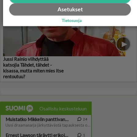
Asetukset
Tietosuoja
Jussi Rainio viihdyttää
katsojia Tähdet, tähdet -
kisassa, mutta miten mies itse
rentoutuu?