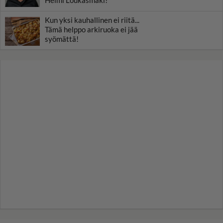
Kun yksi kauhallinen ei riitä...
Tämä helppo arkiruoka ei jää
syömättä!