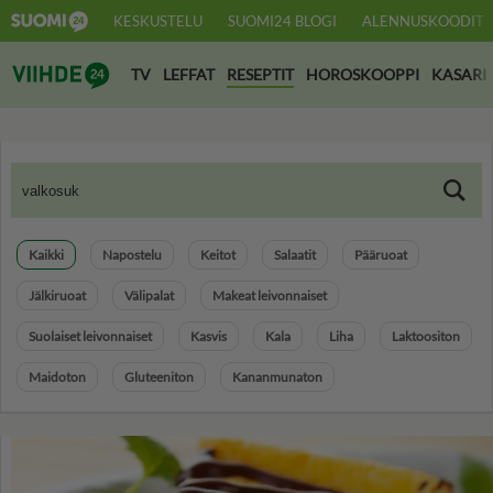
KESKUSTELU
SUOMI24 BLOGI
ALENNUSKOODIT
Suomi24 Viihde
TV
LEFFAT
RESEPTIT
HOROSKOOPPI
KASARI
Kaikki
Napostelu
Keitot
Salaatit
Pääruoat
Jälkiruoat
Välipalat
Makeat leivonnaiset
Suolaiset leivonnaiset
Kasvis
Kala
Liha
Laktoositon
Maidoton
Gluteeniton
Kananmunaton