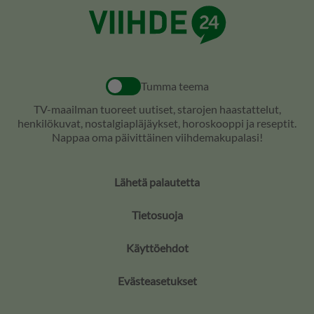
Tumma teema
TV-maailman tuoreet uutiset, starojen haastattelut,
henkilökuvat, nostalgiapläjäykset, horoskooppi ja reseptit.
Nappaa oma päivittäinen viihdemakupalasi!
Lähetä palautetta
Tietosuoja
Käyttöehdot
Evästeasetukset