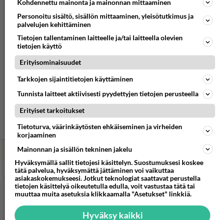
Kohdennettu mainonta ja mainonnan mittaaminen
Personoitu sisältö, sisällön mittaaminen, yleisötutkimus ja
palvelujen kehittäminen
Tietojen tallentaminen laitteelle ja/tai laitteella olevien
tietojen käyttö
Erityisominaisuudet
Tarkkojen sijaintitietojen käyttäminen
Tunnista laitteet aktiivisesti pyydettyjen tietojen perusteella
Muistatko Dirty Dancing -
Erityiset tarkoitukset
leffan? Seksikäs Patrick
Swayze sai muuveillaan
Tietoturva, väärinkäytösten ehkäiseminen ja virheiden
teinitytöt pyörryksiin...
korjaaminen
Mainonnan ja sisällön tekninen jakelu
Hyväksymällä sallit tietojesi käsittelyn. Suostumuksesi koskee
tätä palvelua, hyväksymättä jättäminen voi vaikuttaa
PARAS LEFFA IKINÄ
asiakaskokemukseesi. Jotkut teknologiat saattavat perustella
tietojen käsittelyä oikeutetulla edulla, voit vastustaa tätä tai
muuttaa muita asetuksia klikkaamalla "Asetukset" linkkiä.
Hyväksy kaikki