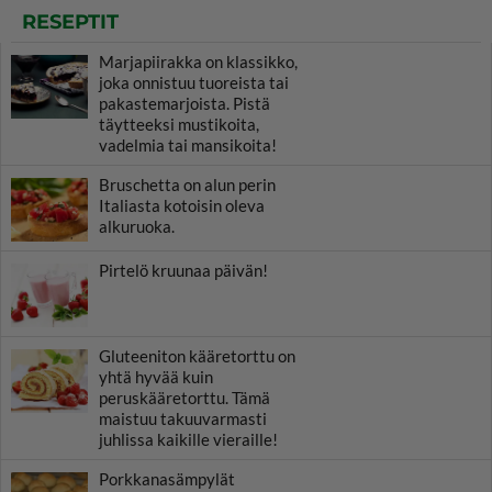
RESEPTIT
Marjapiirakka on klassikko,
joka onnistuu tuoreista tai
pakastemarjoista. Pistä
täytteeksi mustikoita,
vadelmia tai mansikoita!
Bruschetta on alun perin
Italiasta kotoisin oleva
alkuruoka.
Pirtelö kruunaa päivän!
Gluteeniton kääretorttu on
yhtä hyvää kuin
peruskääretorttu. Tämä
maistuu takuuvarmasti
juhlissa kaikille vieraille!
Porkkanasämpylät