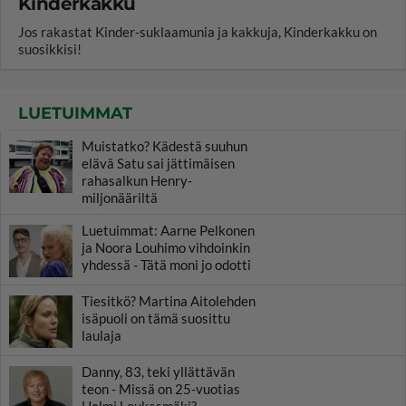
Kinderkakku
Jos rakastat Kinder-suklaamunia ja kakkuja, Kinderkakku on
suosikkisi!
LUETUIMMAT
Muistatko? Kädestä suuhun
elävä Satu sai jättimäisen
rahasalkun Henry-
miljonääriltä
Luetuimmat: Aarne Pelkonen
ja Noora Louhimo vihdoinkin
yhdessä - Tätä moni jo odotti
Tiesitkö? Martina Aitolehden
isäpuoli on tämä suosittu
laulaja
Danny, 83, teki yllättävän
teon - Missä on 25-vuotias
Helmi Loukasmäki?