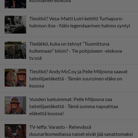
kotimainen elokuva
Tiesitkö? Vesa-Matti Loiri kehitti Turhapuro-
hahmon itse - Näin legendaarinen hahmo syntyi
Tiedätkö, kuka on tehnyt ”Tuomittuna
kulkemaan” biisin? - Tie pohjoiseen -elokuva
tv:ssä
Tiesitkö? Andy McCoy ja Pelle Miljoona saavat
taiteilijaeläkettä - Tämän suuruinen eläke on
kuussa
Vuoden luetuimmat: Pelle Miljoona saa
taiteilijaeläkettä - Tämä summa napsahtaa
eläkettä kuussa!
TV-leffa: Varasto - Rehevässä
duunarikomediassa naiset eivät jää sanattomaksi