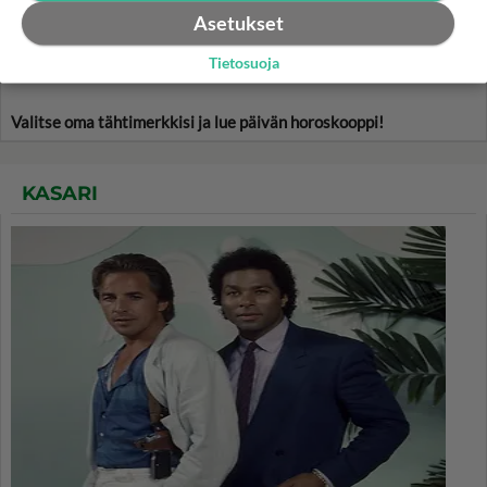
Asetukset
Tietosuoja
Valitse oma tähtimerkkisi ja lue päivän horoskooppi!
KASARI