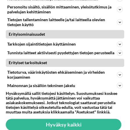
Personoitu sisältö, sisällön mittaaminen, yleisötutkimus ja
Joulutorttu on varma merkki
palvelujen kehittäminen
joulun saapumisesta.
Tietojen tallentaminen laitteelle ja/tai laitteella olevien
Joulutortut maistuvat
tietojen käyttö
parhaimmilta uunituoreina. Ps.
Kokeile luumuhillon tilalla
Erityisominaisuudet
omenaversiota!
Tarkkojen sijaintitietojen käyttäminen
Mehevä avocadokeitto on
Tunnista laitteet aktiivisesti pyydettyjen tietojen perusteella
helppo tehdä itse.
Erityiset tarkoitukset
Valkosipuliperunat on monelle
Tietoturva, väärinkäytösten ehkäiseminen ja virheiden
meistä paras juhlaruoan
korjaaminen
lisäke.
Mainonnan ja sisällön tekninen jakelu
Hyväksymällä sallit tietojesi käsittelyn. Suostumuksesi koskee
tätä palvelua, hyväksymättä jättäminen voi vaikuttaa
asiakaskokemukseesi. Jotkut teknologiat saattavat perustella
tietojen käsittelyä oikeutetulla edulla, voit vastustaa tätä tai
HOROSKOOPPI
muuttaa muita asetuksia klikkaamalla "Asetukset" linkkiä.
7.8.2026
Hyväksy kaikki