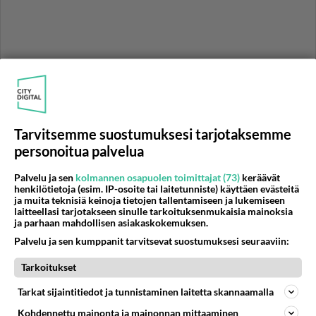
Tarvitsemme suostumuksesi tarjotaksemme
personoitua palvelua
Palvelu ja sen
kolmannen osapuolen toimittajat (73)
keräävät
henkilötietoja (esim. IP-osoite tai laitetunniste) käyttäen evästeitä
ja muita teknisiä keinoja tietojen tallentamiseen ja lukemiseen
RESEPTIT
laitteellasi tarjotakseen sinulle tarkoituksenmukaisia mainoksia
ja parhaan mahdollisen asiakaskokemuksen.
Kuivakakku on perinteikäs
Palvelu ja sen kumppanit tarvitsevat suostumuksesi seuraaviin:
kahvipöydän leivonnainen.
Tarkoitukset
Kanakeitto saa makua
Tarkat sijaintitiedot ja tunnistaminen laitetta skannaamalla
freesauksesta.
Kohdennettu mainonta ja mainonnan mittaaminen