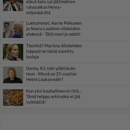
elävä Satu sai jättimäisen
rahasalkun Henry-
miljonääriltä
Luetuimmat: Aarne Pelkonen
ja Noora Louhimo vihdoinkin
yhdessä - Tätä moni jo odotti
Tiesitkö? Martina Aitolehden
isäpuoli on tämä suosittu
laulaja
Danny, 83, teki yllättävän
teon - Missä on 25-vuotias
Helmi Loukasmäki?
Kun yksi kauhallinen ei riitä...
Tämä helppo arkiruoka ei jää
syömättä!