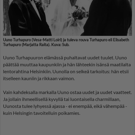
Uuno Turhapuro (Vesa-Matti Loiri) ja tuleva rouva Turhapuro eli Elisabeth
Turhapuro (Marjatta Raita). Kuva: Sub.
Uuno Turhapuuron elämässä puhaltavat uudet tuulet. Uuno
päättää muuttaa kaupunkiin ja hän lähteekin isänsä maatilalta
lentorahtina Helsinkiin. Uunolla on selkeä tarkoitus: hän etsii
itselleen kauniin ja rikkaan vaimon.
Vain kahdeksalla markalla Uuno ostaa uudet ja uudet vaatteet.
Ja jollain ihmeellisellä kyvyllä tai luontaisella charmillaan,
Uunosta tulee lyhyessä ajassa - ei enempää, eikä vähempää -
kuin Helsingin tavoitelluin poikamies.