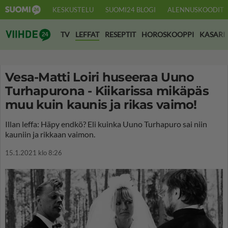
KESKUSTELU
SUOMI24 BLOGI
ALENNUSKOODIT
Suomi24 Viihde
TV
LEFFAT
RESEPTIT
HOROSKOOPPI
KASARI
Vesa-Matti Loiri huseeraa Uuno
Turhapurona - Kiikarissa mikäpäs
muu kuin kaunis ja rikas vaimo!
Illan leffa: Häpy endkö? Eli kuinka Uuno Turhapuro sai niin
kauniin ja rikkaan vaimon.
15.1.2021 klo 8:26