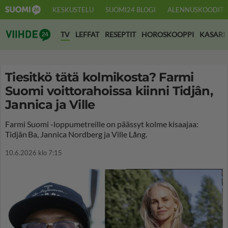
KESKUSTELU
SUOMI24 BLOGI
ALENNUSKOODIT
Suomi24 Viihde
TV
LEFFAT
RESEPTIT
HOROSKOOPPI
KASARI
Tiesitkö tätä kolmikosta? Farmi
Suomi voittorahoissa kiinni Tidjân,
Jannica ja Ville
Farmi Suomi -loppumetreille on päässyt kolme kisaajaa:
Tidjân Ba, Jannica Nordberg ja Ville Lång.
10.6.2026 klo 7:15