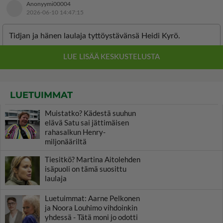
LUETUIMMAT
Muistatko? Kädestä suuhun
elävä Satu sai jättimäisen
rahasalkun Henry-
miljonääriltä
Tiesitkö? Martina Aitolehden
isäpuoli on tämä suosittu
laulaja
Luetuimmat: Aarne Pelkonen
ja Noora Louhimo vihdoinkin
yhdessä - Tätä moni jo odotti