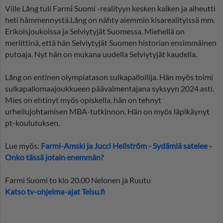
Ville Lång tuli Farmi Suomi -realityyn kesken kaiken ja aiheutti
heti hämmennystä.Lång on nähty aiemmin kisarealityissä mm.
Erikoisjoukoissa ja Selviytyjät Suomessa. Miehellä on
meriittinä, että hän Selviytyjät Suomen historian ensimmäinen
putoaja. Nyt hän on mukana uudella Selviytyjät kaudella.
Lång on entinen olympiatason sulkapalloilija. Hän myös toimi
sulkapallomaajoukkueen päävalmentajana syksyyn 2024 asti.
Mies on ehtinyt myös opiskella, hän on tehnyt
urheilujohtamisen MBA-tutkinnon. Hän on myös läpikäynyt
pt-koulutuksen.
Lue myös:
Farmi-Amski ja Jucci Hellström - Sydämiä satelee -
Onko tässä jotain enemmän?
Farmi Suomi to klo 20.00 Nelonen ja Ruutu
Katso tv-ohjelma-ajat Telsu.fi