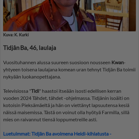
Kuva: K. Kurki
Tidjân Ba, 46, laulaja
Vuosituhannen alussa suureen suosioon nousseen
Kwan
-
yhtyeen toisena laulajana komean uran tehnyt Tidjân Ba toimii
nykyään luokanopettajana.
Televisiossa "
Tidi
" haastoi itseään isosti edellisen kerran
vuoden 2024 Tähdet, tähdet -ohjelmassa. Tidjânin isoäiti on
kotoisin Pieksämäeltä ja hän on viettänyt lapsuutensa kesiä
näissä maisemissa. Tästä on voinut olla hyötyä Farmilla, sillä
mies on raivannut tiensä loppumetreille asti.
Luetuimmat: Tidjân Ba avoimena Heidi-kihlatusta -