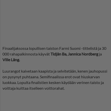
Finaalijaksossa lopullisen taiston Farmi Suomi -tittelistä ja 30
000 rahapalkinnosta käyvät
Tidjân Ba, Jannica Nordberg
ja
Ville Lång.
Luurangot kaivetaan kaapista ja selvitetään, kenen jauhopussi
on pysynyt puhtaana. Semifinaalissa erot ovat hiuskarvan
luokkaa. Lopulta finalistien kesken käydään verinen taisto ja
voittaja kuittaa itselleen voittorahat.