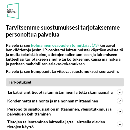
Tätä ei nähty tv:ssä: Pehtoori Terho Häkkinen
avaa sanaisen arkkunsa Frederikin
"kostokakasta"
Tarvitsemme suostumuksesi tarjotaksemme
personoitua palvelua
Tätä et nähnyt tv:ssä: Frederik paljastaa - Totuus
"haisevasta jäynästä" pehtoorille Farmilla
Palvelu ja sen
kolmannen osapuolen toimittajat (73)
keräävät
henkilötietoja (esim. IP-osoite tai laitetunniste) käyttäen evästeitä
ja muita teknisiä keinoja tietojen tallentamiseen ja lukemiseen
Farmi Suomi: Kokeeko Frederik, 81, saman
laitteellasi tarjotakseen sinulle tarkoituksenmukaisia mainoksia
ja parhaan mahdollisen asiakaskokemuksen.
kohtalon kuin ikämies Danny?
Palvelu ja sen kumppanit tarvitsevat suostumuksesi seuraaviin:
Tarkoitukset
Jösses! 81-vuotias Frederik lähtee näihin
ankariin olosuhteisiin Farmi Suomi -realityssä!
Tarkat sijaintitiedot ja tunnistaminen laitetta skannaamalla
Kohdennettu mainonta ja mainonnan mittaaminen
Personoitu sisältö, sisällön mittaaminen, yleisötutkimus ja
palvelujen kehittäminen
Tietojen tallentaminen laitteelle ja/tai laitteella olevien
tietojen käyttö