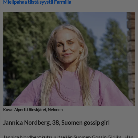
Mielipahaa tästä syystä Farmilla
Kuva: Alpertti Rieskjärvi, Nelonen
Jannica Nordberg, 38, Suomen gossip girl
Jannica Nordberg kutsuu itseään Suomen Gossip Girliksi. Hän