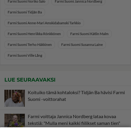
Farmi Suomi Noriko Salo
Farmi Suomi Jannica Nordberg
Farmi Suomi Tidjân Ba
Farmi Suomi Anne-Mari Amskidabamski Tarkkio
Farmi Suomi Henriikka Rönkkönen
Farmi Suomi Kätlin Malm
Farmi Suomi Terho Häkkinen
Farmi Suomi Susanna Laine
Farmi Suomi Ville Lång
LUE SEURAAVAKSI
Koituiko tämä kohtaloksi? Tidjân Ba hävisi Farmi
Suomi -voittorahat
Farmi voittaja Jannica Nordberg lataa kovaa
tekstiä: "Mulla meni kaikki fiilikset saman tien"