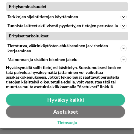
Erityisominaisuudet
Tarkkojen sijaintitietojen käyttäminen
Tunnista laitteet aktiivisesti pyydettyjen tietojen perusteella
Erityiset tarkoitukset
Tietoturva, väärinkäytösten ehkäiseminen ja virheiden
korjaaminen
Mainonnan ja sisällön tekninen jakelu
Hyväksymällä sallit tietojesi käsittelyn. Suostumuksesi koskee
tätä palvelua, hyväksymättä jättäminen voi vaikuttaa
asiakaskokemukseesi. Jotkut teknologiat saattavat perustella
tietojen käsittelyä oikeutetulla edulla, voit vastustaa tätä tai
muuttaa muita asetuksia klikkaamalla "Asetukset" linkkiä.
Hyväksy kaikki
Asetukset
Tietosuoja