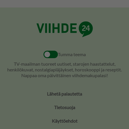
Tumma teema
TV-maailman tuoreet uutiset, starojen haastattelut,
henkilökuvat, nostalgiapläjäykset, horoskooppi ja reseptit.
Nappaa oma päivittäinen viihdemakupalasi!
Lähetä palautetta
Tietosuoja
Käyttöehdot