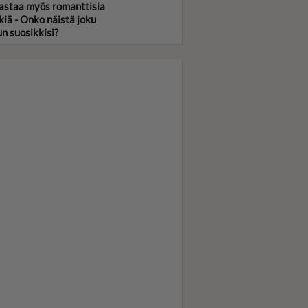
astaa myös romanttisia
kiä - Onko näistä joku
un suosikkisi?