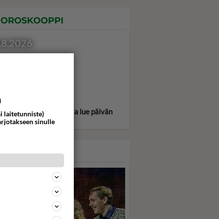
OROSKOOPPI
.8.2026
a
itse oma tähtimerkkisi ja lue päivän
i laitetunniste)
oskooppi!
arjotakseen sinulle
ASARI