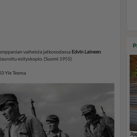
P
omppanian vaiheista jatkosodassa
Edvin Laineen
auroitu esityskopio. (Suomi 1955)
.03 Yle Teema
Jip