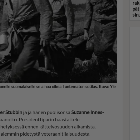
rak
pät
sin
nelle suomalaiselle se ainoa oikea Tuntematon sotilas. Kuva: Yle
er Stubbin
ja ja hänen puolisonsa
Suzanne Innes-
aanotto. Presidenttiparin haastattelu
ähetyksessä ennen kättelyosuuden alkamista.
iemmin pidetystä veteraanitilaisuudesta.