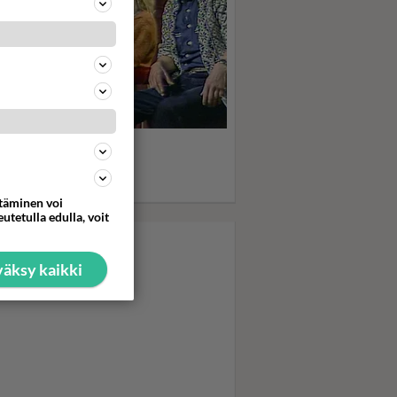
statko "Thilia thalia
llallaa" visailun? - Nyt
intana herkkupalat!
ana mm. Esko Kovero
ttäminen voi
utetulla edulla, voit
äksy kaikki