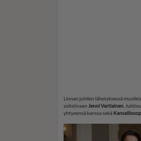
Linnan juhlien lähetyksessä musiiki
solistinaan
Jenni Vartiainen
. Juhlis
yhtyeensä kanssa sekä
Kansallisoo