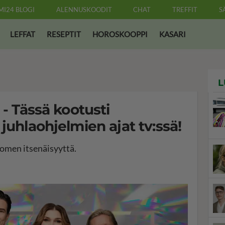
MI24 BLOGI
ALENNUSKOODIT
CHAT
TREFFIT
S
LEFFAT
RESEPTIT
HOROSKOOPPI
KASARI
L
 - Tässä kootusti
juhlaohjelmien ajat tv:ssä!
uomen itsenäisyyttä.