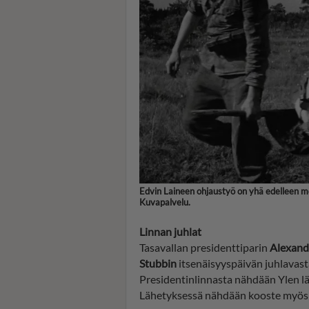
Edvin Laineen ohjaustyö on yhä edelleen mo
Kuvapalvelu.
Linnan juhlat
Tasavallan presidenttiparin
Alexand
Stubbin
itsenäisyyspäivän juhlavast
Presidentinlinnasta nähdään Ylen l
Lähetyksessä nähdään kooste myös a