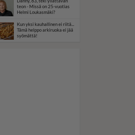
Danny, 83, teki yllättävän
teon - Missä on 25-vuotias
Helmi Loukasmäki?
Kun yksi kauhallinen ei riitä...
Tämä helppo arkiruoka ei jää
syömättä!