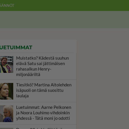
ÄÄNNÖT
UETUIMMAT
Muistatko? Kädestä suuhun
elävä Satu sai jättimäisen
rahasalkun Henry-
miljonääriltä
Tiesitkö? Martina Aitolehden
isäpuoli on tämä suosittu
laulaja
Luetuimmat: Aarne Pelkonen
ja Noora Louhimo vihdoinkin
yhdessä - Tätä moni jo odotti