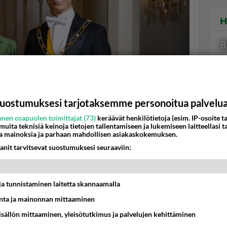
H
8
uostumuksesi tarjotaksemme personoitua palvelu
Val
nen osapuolen toimittajat (73)
keräävät henkilötietoja (esim. IP-osoite ta
hor
 muita teknisiä keinoja tietojen tallentamiseen ja lukemiseen laitteellasi t
a mainoksia ja parhaan mahdollisen asiakaskokemuksen.
anit tarvitsevat suostumuksesi seuraaviin:
K
isonsa Suzanne Innes-Stubb ennen itsenäisyyspäivän vastaanoton
lan presidentin kanslia
t ja tunnistaminen laitetta skannaamalla
ta ja mainonnan mittaaminen
sisällön mittaaminen, yleisötutkimus ja palvelujen kehittäminen
ti järjestetään tänä vuonna Kouvolassa. Yle lähettää