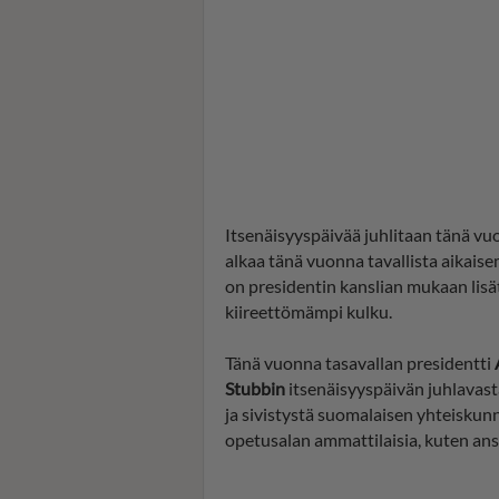
Itsenäisyyspäivää juhlitaan tänä vuo
alkaa tänä vuonna tavallista aikaise
on presidentin kanslian mukaan lisät
kiireettömämpi kulku.
Tänä vuonna tasavallan presidentti
Stubbin
itsenäisyyspäivän juhlavast
ja sivistystä suomalaisen yhteiskunn
opetusalan ammattilaisia, kuten ansi