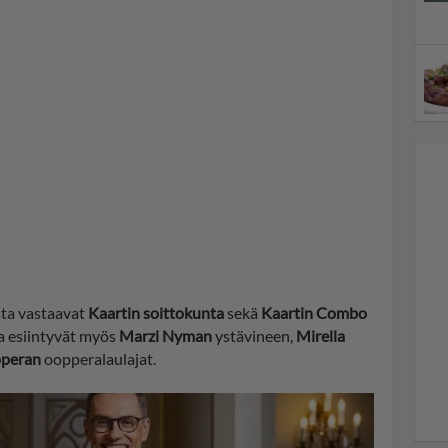
sta vastaavat
Kaartin soittokunta
sekä
Kaartin Combo
sa esiintyvät myös
Marzi Nyman
ystävineen,
Mirella
pperan
oopperalaulajat.