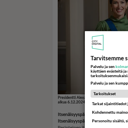
Tarvitsemme s
Palvelu ja sen
kolman
käyttäen evästeitä ja
tarkoituksenmukaisi
Palvelu ja sen kumpp
Tarkoitukset
Presidentti Alexander Stubb ja hänen puol
alkua 6.12.2024. Kuva: Matti Porre/Tasaval
Tarkat sijaintitiedo
Kohdennettu mainon
Itsenäisyyspäivä Yle ja Yle Areena
Itsenäisyyspäivän paraati
Personoitu sisältö, 
Perinteinen itsenäisyyspäivän paraa