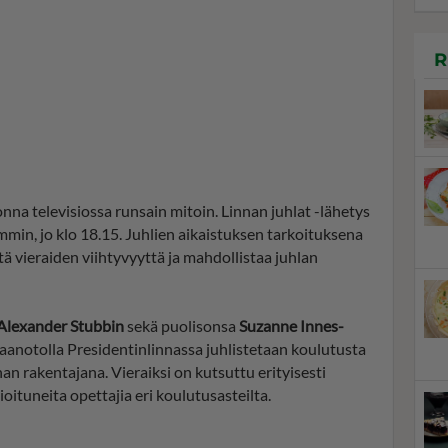
R
nna televisiossa runsain mitoin. Linnan juhlat -lähetys
mmin, jo klo 18.15. Juhlien aikaistuksen tarkoituksena
ä vieraiden viihtyvyyttä ja mahdollistaa juhlan
Alexander Stubbin
sekä puolisonsa
Suzanne Innes-
aanotolla Presidentinlinnassa juhlistetaan koulutusta
an rakentajana. Vieraiksi on kutsuttu erityisesti
oituneita opettajia eri koulutusasteilta.