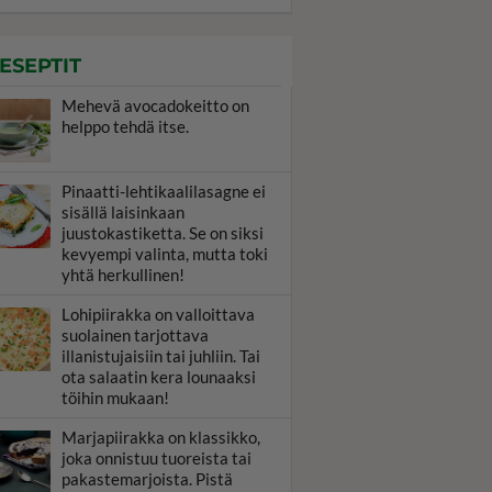
ESEPTIT
Mehevä avocadokeitto on
helppo tehdä itse.
Pinaatti-lehtikaalilasagne ei
sisällä laisinkaan
juustokastiketta. Se on siksi
kevyempi valinta, mutta toki
yhtä herkullinen!
Lohipiirakka on valloittava
suolainen tarjottava
illanistujaisiin tai juhliin. Tai
ota salaatin kera lounaaksi
töihin mukaan!
Marjapiirakka on klassikko,
joka onnistuu tuoreista tai
pakastemarjoista. Pistä