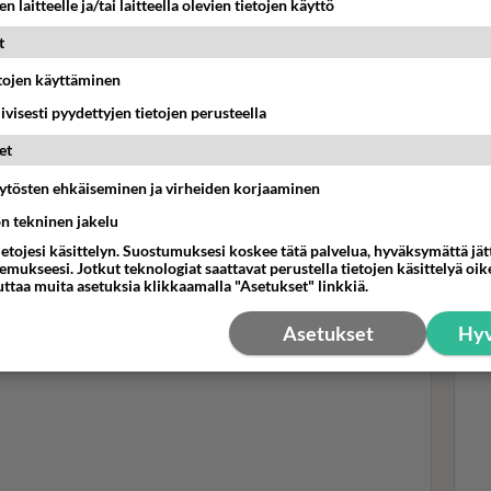
n laitteelle ja/tai laitteella olevien tietojen käyttö
reenassa klo 12.00).
t
ulta nähdään Yle TV1:ssä ja Yle Areenassa klo 13.15-
etojen käyttäminen
at nähdään koosteena klo 17.05-18.00 Yle TV1:llä.
iivisesti pyydettyjen tietojen perusteella
antuntijana everstiluutnantti
Iikka Nyman
.
et
Mui
e
. Paraatin järjestelyvuorossa on
Karjalan prikaati
.
äytösten ehkäiseminen ja virheiden korjaaminen
tha
uus
ön tekninen jakelu
 ja Yle Radio Suomi klo 11.55, ohimarssi Yle TV1 ja Yle
Muk
klo 13.10. Kooste Yle TV1 ja Yle Areena klo 17.05.
ietojesi käsittelyn. Suostumuksesi koskee tätä palvelua, hyväksymättä jä
mukseesi. Jotkut teknologiat saattavat perustella tietojen käsittelyä oike
uttaa muita asetuksia klikkaamalla "Asetukset" linkkiä.
Asetukset
Hyv