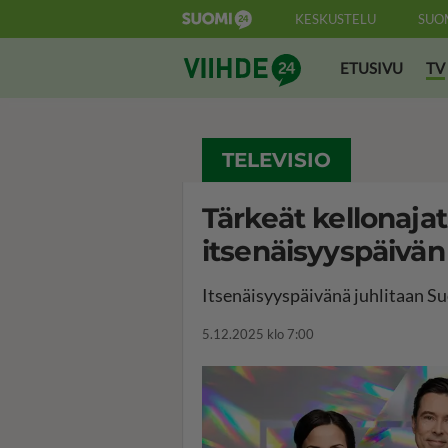
KESKUSTELU
SUO
Suomi24 Viihde
ETUSIVU
TV
TELEVISIO
Tärkeät kellonajat
itsenäisyyspäivän 
Itsenäisyyspäivänä juhlitaan S
5.12.2025 klo 7:00