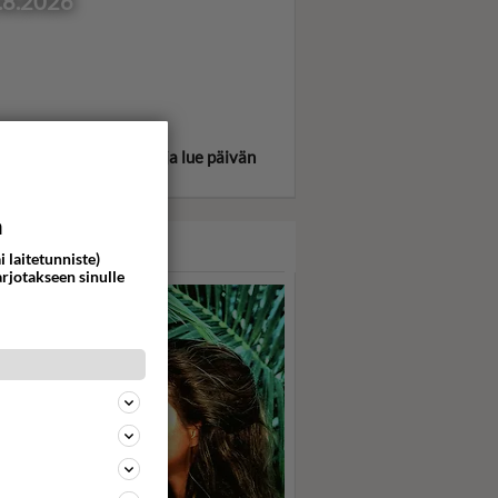
.8.2026
itse oma tähtimerkkisi ja lue päivän
oskooppi!
a
ASARI
i laitetunniste)
arjotakseen sinulle