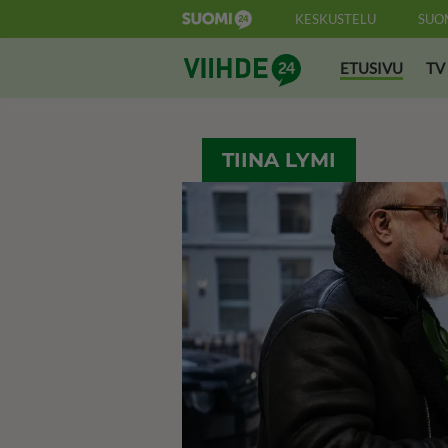
KESKUSTELU
SUO
Suomi24 Viihde
ETUSIVU
TV
TIINA LYMI