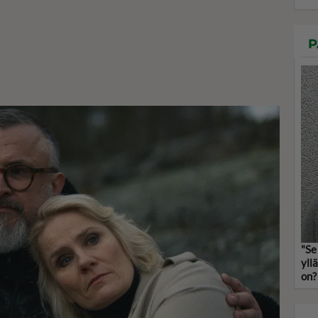
P
"Se
yll
on?