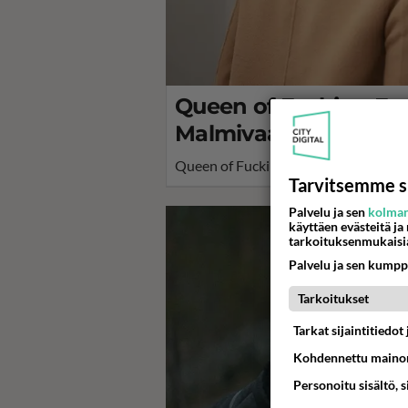
Queen of Fucking Eve
Malmivaara ei pääosa
Queen of Fucking Everything muuttuu
Tarvitsemme s
Palvelu ja sen
kolman
käyttäen evästeitä ja
tarkoituksenmukaisi
Palvelu ja sen kumpp
Tarkoitukset
Tarkat sijaintitiedo
Kohdennettu mainon
Personoitu sisältö, 