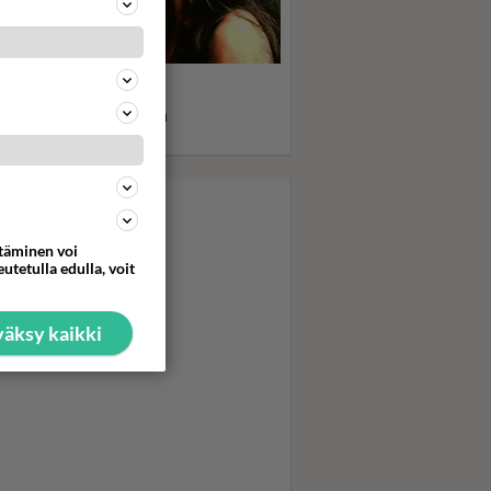
 Blue Lagoon sai nuoret
öt punastelemaan:
nitähti Brooke Shieldsin
eys erityissuojelussa
ttäminen voi
utetulla edulla, voit
äksy kaikki