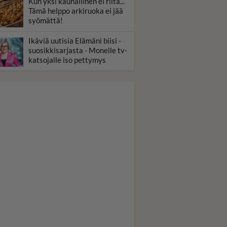
Kun yksi kauhallinen ei riitä...
Tämä helppo arkiruoka ei jää
syömättä!
Ikäviä uutisia Elämäni biisi -
suosikkisarjasta - Monelle tv-
katsojalle iso pettymys