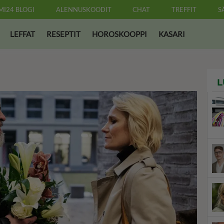
MI24 BLOGI
ALENNUSKOODIT
CHAT
TREFFIT
S
LEFFAT
RESEPTIT
HOROSKOOPPI
KASARI
L