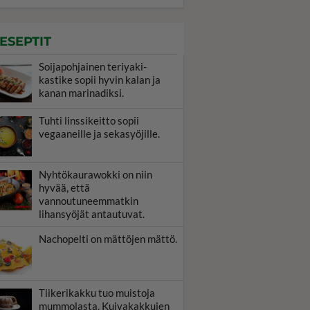
ESEPTIT
Soijapohjainen teriyaki-
kastike sopii hyvin kalan ja
kanan marinadiksi.
Tuhti linssikeitto sopii
vegaaneille ja sekasyöjille.
Nyhtökaurawokki on niin
hyvää, että
vannoutuneemmatkin
lihansyöjät antautuvat.
Nachopelti on mättöjen mättö.
Tiikerikakku tuo muistoja
mummolasta. Kuivakakkujen