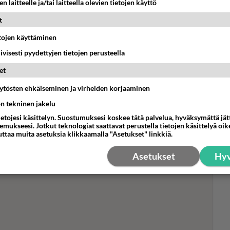
n laitteelle ja/tai laitteella olevien tietojen käyttö
t
Oi!
etojen käyttäminen
tyt
iivisesti pyydettyjen tietojen perusteella
Tei
siv
et
ything -uutisia - Jatkoa
äytösten ehkäiseminen ja virheiden korjaaminen
ulossa!
ön tekninen jakelu
ietojesi käsittelyn. Suostumuksesi koskee tätä palvelua, hyväksymättä jä
n suomalaisten suosikki.
mukseesi. Jotkut teknologiat saattavat perustella tietojen käsittelyä oike
uttaa muita asetuksia klikkaamalla "Asetukset" linkkiä.
Asetukset
Hyv