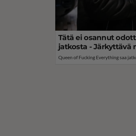
Tätä ei osannut odot
jatkosta - Järkyttäv
Queen of Fucking Everything saa jatko