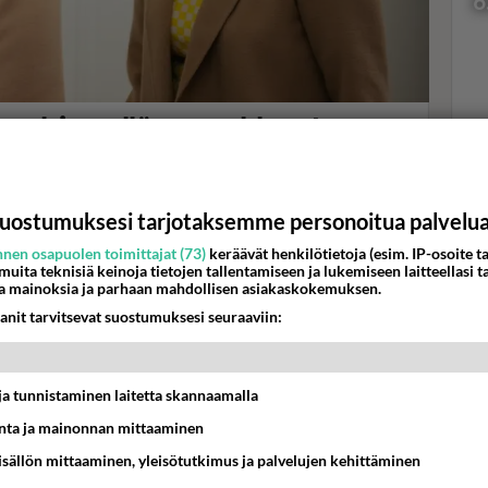
6
rything yllätyspaukku - Laura
Val
ssa, vaan tämä mies!
hor
 elokuvassa muotoon King of Fucking Everything.
uostumuksesi tarjotaksemme personoitua palvelu
K
nen osapuolen toimittajat (73)
keräävät henkilötietoja (esim. IP-osoite ta
 muita teknisiä keinoja tietojen tallentamiseen ja lukemiseen laitteellasi t
a mainoksia ja parhaan mahdollisen asiakaskokemuksen.
anit tarvitsevat suostumuksesi seuraaviin:
t ja tunnistaminen laitetta skannaamalla
ta ja mainonnan mittaaminen
sisällön mittaaminen, yleisötutkimus ja palvelujen kehittäminen