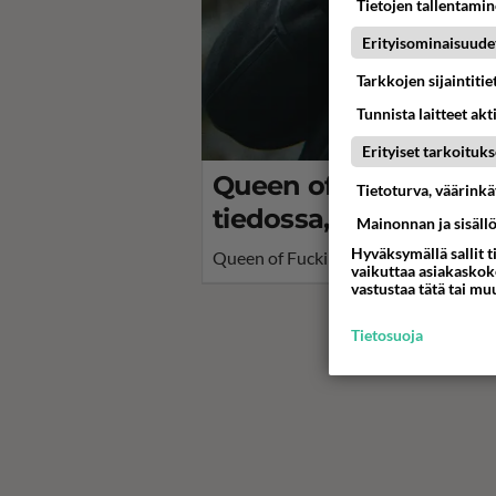
Tietojen tallentamine
Erityisominaisuude
Tarkkojen sijaintiti
Tunnista laitteet akt
Erityiset tarkoituks
Queen of Fucking Ever
Tietoturva, väärink
tiedossa, iso yllätys t
Mainonnan ja sisäll
Hyväksymällä sallit t
Queen of Fucking Everything -sarja o
vaikuttaa asiakaskoke
vastustaa tätä tai mu
Tietosuoja