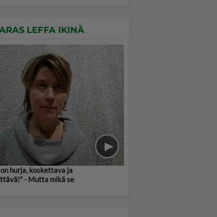
ARAS LEFFA IKINÄ
 on hurja, koskettava ja
ättävä!" - Mutta mikä se