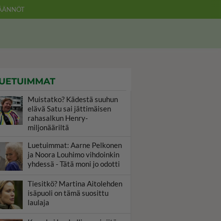
ÄÄNNÖT
UETUIMMAT
Muistatko? Kädestä suuhun
elävä Satu sai jättimäisen
rahasalkun Henry-
miljonääriltä
Luetuimmat: Aarne Pelkonen
ja Noora Louhimo vihdoinkin
yhdessä - Tätä moni jo odotti
Tiesitkö? Martina Aitolehden
isäpuoli on tämä suosittu
laulaja