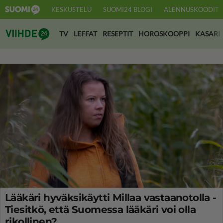
KESKUSTELU
SUOMI24 BLOGI
ALENNUSKOODIT
Suomi24 Viihde
TV
LEFFAT
RESEPTIT
HOROSKOOPPI
KASARI
Lääkäri hyväksikäytti Millaa vastaanotolla -
Tiesitkö, että Suomessa lääkäri voi olla
rikollinen?