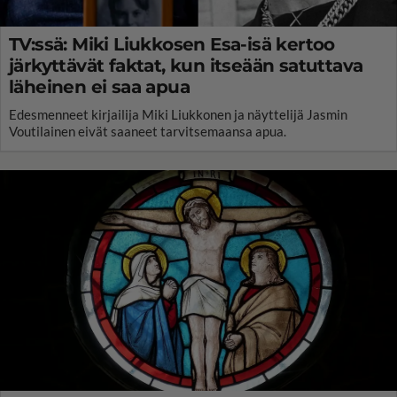
TV:ssä: Miki Liukkosen Esa-isä kertoo
järkyttävät faktat, kun itseään satuttava
läheinen ei saa apua
Edesmenneet kirjailija Miki Liukkonen ja näyttelijä Jasmin
Voutilainen eivät saaneet tarvitsemaansa apua.