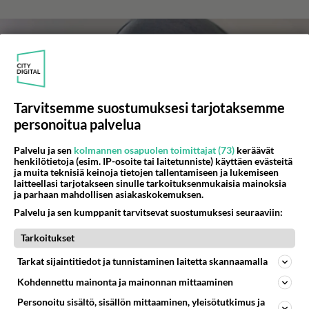
Tarvitsemme suostumuksesi tarjotaksemme
personoitua palvelua
Palvelu ja sen
kolmannen osapuolen toimittajat (73)
keräävät
henkilötietoja (esim. IP-osoite tai laitetunniste) käyttäen evästeitä
ja muita teknisiä keinoja tietojen tallentamiseen ja lukemiseen
laitteellasi tarjotakseen sinulle tarkoituksenmukaisia mainoksia
ja parhaan mahdollisen asiakaskokemuksen.
Pelottaako katujengit Suomessa? Charlie
Palvelu ja sen kumppanit tarvitsevat suostumuksesi seuraaviin:
on tuomittu seitsemän kertaa vankilaan
eri rikoksista
Tarkoitukset
MOT-aiheena on Suomessa yleistyvä ilmiö, katujengit.
Tarkat sijaintitiedot ja tunnistaminen laitetta skannaamalla
Kohdennettu mainonta ja mainonnan mittaaminen
Personoitu sisältö, sisällön mittaaminen, yleisötutkimus ja