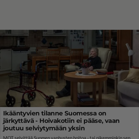
Ikääntyvien tilanne Suomessa on
järkyttävä - Hoivakotiin ei pääse, vaan
joutuu selviytymään yksin
MOT selvittää Suomen vanhusten hoitoa - tai pikemminkin sen