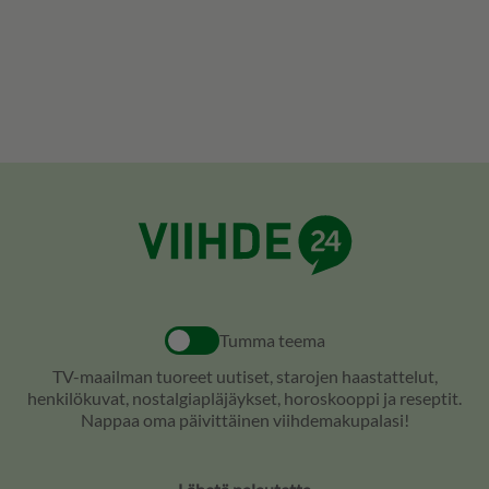
Tumma teema
TV-maailman tuoreet uutiset, starojen haastattelut,
henkilökuvat, nostalgiapläjäykset, horoskooppi ja reseptit.
Nappaa oma päivittäinen viihdemakupalasi!