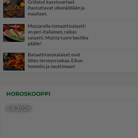
Grillatut kasvisvartaat
ihastuttavat ulkonäöllään ja
maullaan.
Mozzarella-tomaattisalaatti
on peri-italiainen, raikas
salaatti. Muista tuore basilika
päälle!
Bataattiranskalaiset ovat
lähes terveysruokaa. Eikun
hommiin ja nauttimaan!
HOROSKOOPPI
6.8.2026