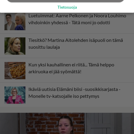
Tietosuoja
Luetuimmat: Aarne Pelkonen ja Noora Louhimo
vihdoinkin yhdessä - Tätä moni jo odotti
Tiesitkö? Martina Aitolehden isäpuoli on tämä
suosittu laulaja
Kun yksi kauhallinen ei riitä... Tämä helppo
arkiruoka ei jää syömättä!
Ikäviä uutisia Elämäni biisi -suosikkisarjasta -
Monelle tv-katsojalle iso pettymys