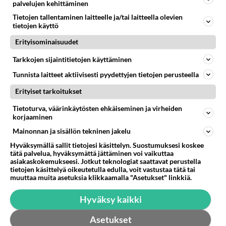
palvelujen kehittäminen
Tietojen tallentaminen laitteelle ja/tai laitteella olevien
tietojen käyttö
Erityisominaisuudet
Tarkkojen sijaintitietojen käyttäminen
Tunnista laitteet aktiivisesti pyydettyjen tietojen perusteella
Erityiset tarkoitukset
Tietoturva, väärinkäytösten ehkäiseminen ja virheiden
korjaaminen
Inkluusio kouluissa: Kaunis ajatus, mutta
Mainonnan ja sisällön tekninen jakelu
homma ei aina toimi käytännössä - Lapset
ja opet kärsivät
Hyväksymällä sallit tietojesi käsittelyn. Suostumuksesi koskee
tätä palvelua, hyväksymättä jättäminen voi vaikuttaa
MOT tutkii, mitä inkluusio tarkoittaa luokissa.
asiakaskokemukseesi. Jotkut teknologiat saattavat perustella
tietojen käsittelyä oikeutetulla edulla, voit vastustaa tätä tai
muuttaa muita asetuksia klikkaamalla "Asetukset" linkkiä.
Luetuimmat
Hyväksy kaikki
Muistatko? Kädestä suuhun elävä Satu sai
Asetukset
jättimäisen rahasalkun Henry-miljonääriltä