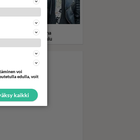
statko kuumat Bros-
soset 80-luvulta? Takana
v. välirikko ja mykkäkoulu
ttäminen voi
utetulla edulla, voit
äksy kaikki