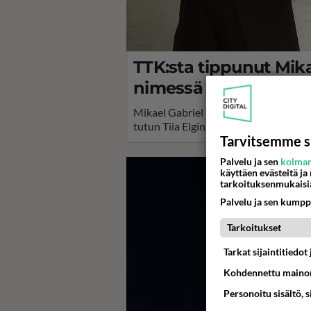
TTK:sta tippunut Mikae
nimessä tiennyt, että
Mikael Gabriel kisasi Tanssii Tähtien
tutun Tiia Elgin kanssa.
Tarvitsemme s
Palvelu ja sen
kolman
käyttäen evästeitä ja
tarkoituksenmukaisi
Palvelu ja sen kumpp
Tarkoitukset
Tarkat sijaintitiedo
Kohdennettu mainon
Personoitu sisältö, 