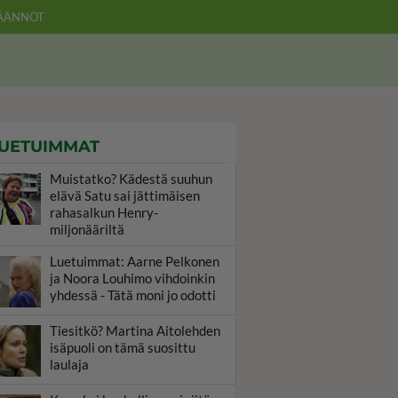
ÄÄNNÖT
UETUIMMAT
Muistatko? Kädestä suuhun
elävä Satu sai jättimäisen
rahasalkun Henry-
miljonääriltä
Luetuimmat: Aarne Pelkonen
ja Noora Louhimo vihdoinkin
yhdessä - Tätä moni jo odotti
Tiesitkö? Martina Aitolehden
isäpuoli on tämä suosittu
laulaja