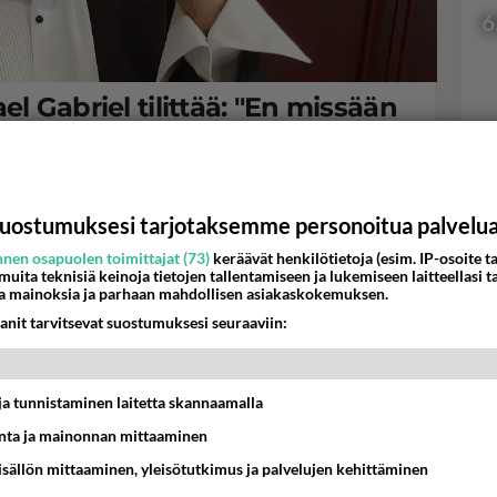
6
l Gabriel tilittää: "En missään
 mihin soppaan mä..."
Val
 Kanssa -kisassa yhdessä Salatut elämät -draamasarjasta
hor
uostumuksesi tarjotaksemme personoitua palvelu
nen osapuolen toimittajat (73)
keräävät henkilötietoja (esim. IP-osoite ta
K
 muita teknisiä keinoja tietojen tallentamiseen ja lukemiseen laitteellasi t
a mainoksia ja parhaan mahdollisen asiakaskokemuksen.
anit tarvitsevat suostumuksesi seuraaviin:
t ja tunnistaminen laitetta skannaamalla
ta ja mainonnan mittaaminen
sisällön mittaaminen, yleisötutkimus ja palvelujen kehittäminen