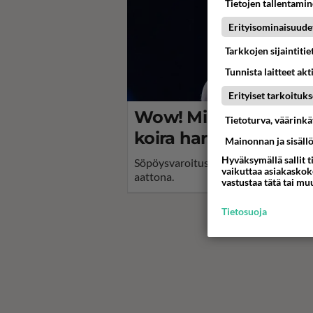
Tietojen tallentamine
Erityisominaisuude
Tarkkojen sijaintiti
Tunnista laitteet akt
Erityiset tarkoituks
Wow! Mikael Gabriel,
Tietoturva, väärink
koira harvinaisessa y
Mainonnan ja sisäll
Hyväksymällä sallit t
Söpöysvaroitus! Mikael Gabriel ja Tr
vaikuttaa asiakaskoke
aattona.
vastustaa tätä tai mu
Tietosuoja