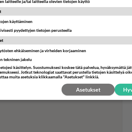
n laitteelle ja/tai laitteella olevien tietojen käyttö
t
etojen käyttäminen
Mui
iivisesti pyydettyjen tietojen perusteella
kak
28 
et
 Triana-rakas, Uma-vauva ja
äytösten ehkäiseminen ja virheiden korjaaminen
hteiskuvassa - Sydämiä ropisee!
ön tekninen jakelu
ietojesi käsittelyn. Suostumuksesi koskee tätä palvelua, hyväksymättä jä
iana Iglesias saivat ensimmäisen lapsensa uudenvuoden
mukseesi. Jotkut teknologiat saattavat perustella tietojen käsittelyä oike
uttaa muita asetuksia klikkaamalla "Asetukset" linkkiä.
Asetukset
Hyv