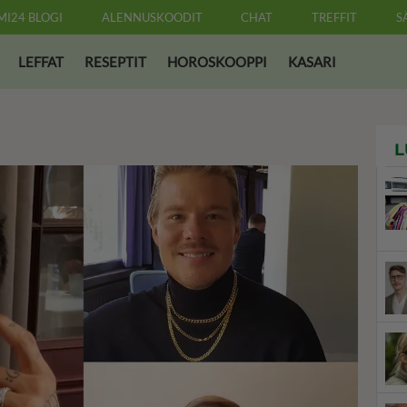
MI24 BLOGI
ALENNUSKOODIT
CHAT
TREFFIT
S
LEFFAT
RESEPTIT
HOROSKOOPPI
KASARI
L