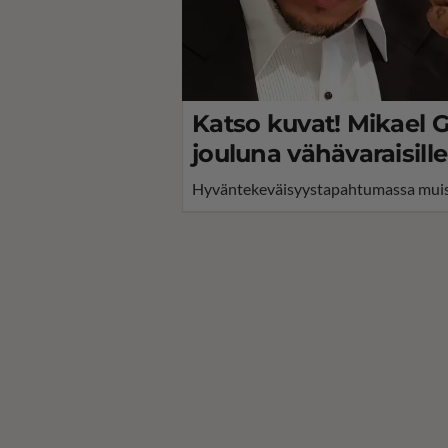
Katso kuvat! Mikael Ga
jouluna vähävaraisill
Hyväntekeväisyystapahtumassa muiste