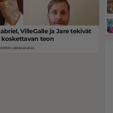
briel, VilleGalle ja Jare tekivät
e koskettavan teon
ttiin vähävaraisia.