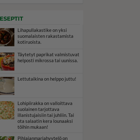
ESEPTIT
Lihapullakastike on yksi
suomalaisten rakastamista
kotiruoista.
Täytetyt paprikat valmistuvat
helposti mikrossa tai uunissa.
Lettutaikina on helppo juttu!
Lohipiirakka on valloittava
suolainen tarjottava
illanistujaisiin tai juhliin. Tai
ota salaatin kera lounaaksi
töihin mukaan!
Pihlajanmarjahyytelö on