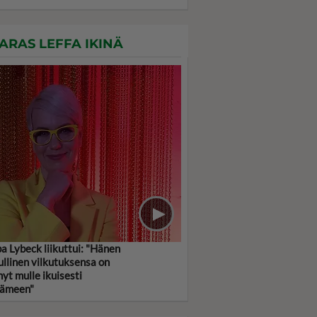
ARAS LEFFA IKINÄ
a Lybeck liikuttui: "Hänen
ullinen vilkutuksensa on
nyt mulle ikuisesti
ämeen"