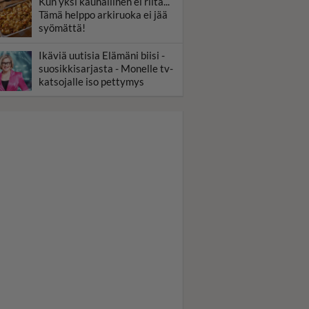
Kun yksi kauhallinen ei riitä...
Tämä helppo arkiruoka ei jää
syömättä!
Ikäviä uutisia Elämäni biisi -
suosikkisarjasta - Monelle tv-
katsojalle iso pettymys