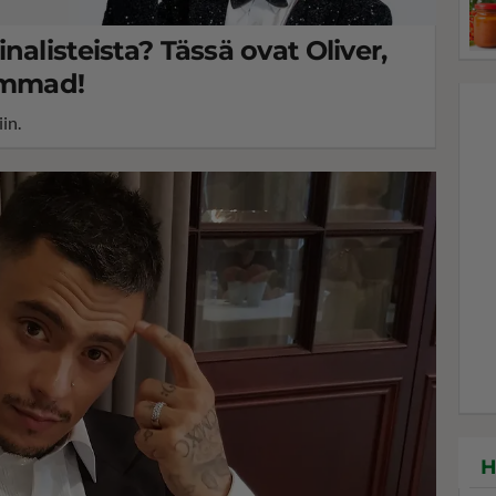
nalisteista? Tässä ovat Oliver,
ammad!
in.
H