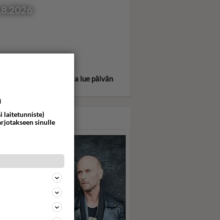
.8.2026
itse oma tähtimerkkisi ja lue päivän
oskooppi!
a
i laitetunniste)
ASARI
arjotakseen sinulle