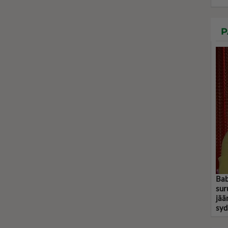
P
Bab
sur
jää
syd