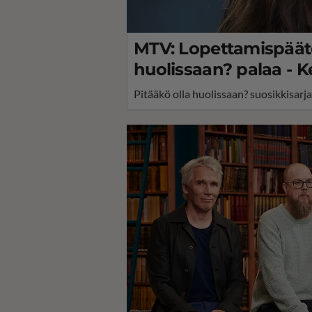
MTV: Lopettamispäätös
huolissaan? palaa - K
Pitääkö olla huolissaan? suosikkisarja 