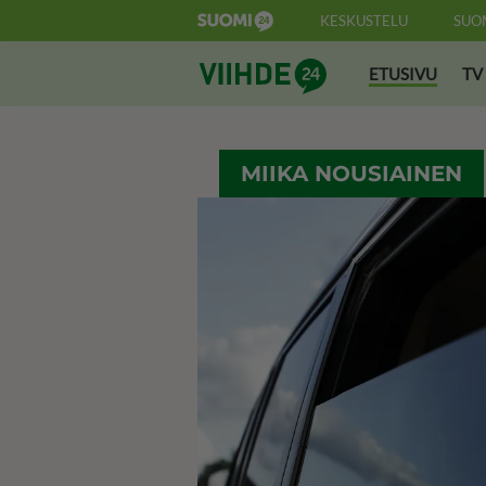
KESKUSTELU
SUO
Suomi24 Viihde
ETUSIVU
TV
MIIKA NOUSIAINEN