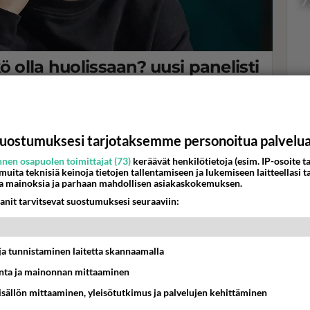
7
ö olla huolissaan? uusi panelisti
 "Minua tietenkin..."
Val
hor
 palaa uusin jaksoin.
uostumuksesi tarjotaksemme personoitua palvelu
K
nen osapuolen toimittajat (73)
keräävät henkilötietoja (esim. IP-osoite ta
 muita teknisiä keinoja tietojen tallentamiseen ja lukemiseen laitteellasi t
a mainoksia ja parhaan mahdollisen asiakaskokemuksen.
anit tarvitsevat suostumuksesi seuraaviin:
t ja tunnistaminen laitetta skannaamalla
ta ja mainonnan mittaaminen
sisällön mittaaminen, yleisötutkimus ja palvelujen kehittäminen