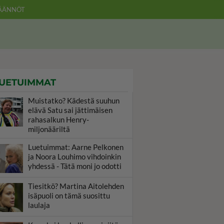
ÄÄNNÖT
UETUIMMAT
Muistatko? Kädestä suuhun
elävä Satu sai jättimäisen
rahasalkun Henry-
miljonääriltä
Luetuimmat: Aarne Pelkonen
ja Noora Louhimo vihdoinkin
yhdessä - Tätä moni jo odotti
Tiesitkö? Martina Aitolehden
isäpuoli on tämä suosittu
laulaja