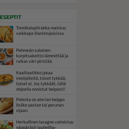
ESEPTIT
Tonnikalapiirakka maistuu
vaikkapa illanistujaisissa.
Pehmeän suloinen
kurpitsakeitto lämmittää ja
raikas väri piristää.
Kaalilaatikko jakaa
mielipiteitä, toiset tykkää,
toiset ei. Jos tykkäät, tällä
ohjeella onnistut helposti!
Polenta on aterian helppo
lisäke pastan tai perunan
sijaan.
Herkullinen lasagne valmistuu
näppärästi jauheliha-