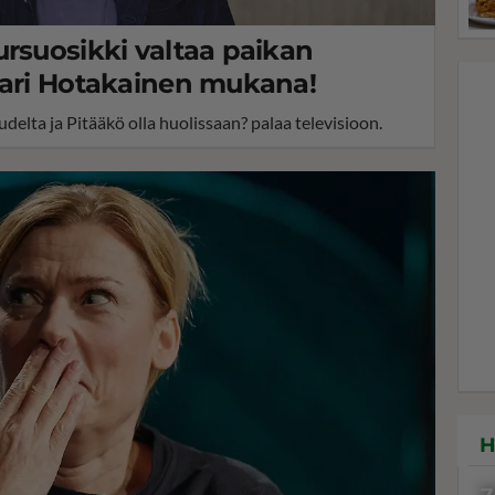
ursuosikki valtaa paikan
Kari Hotakainen mukana!
udelta ja Pitääkö olla huolissaan? palaa televisioon.
H