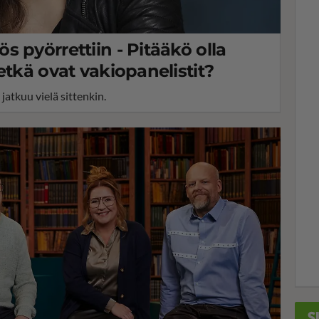
 pyörrettiin - Pitääkö olla
etkä ovat vakiopanelistit?
jatkuu vielä sittenkin.