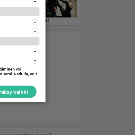
ember my name - Fame!
ttäminen voi
utetulla edulla, voit
äksy kaikki