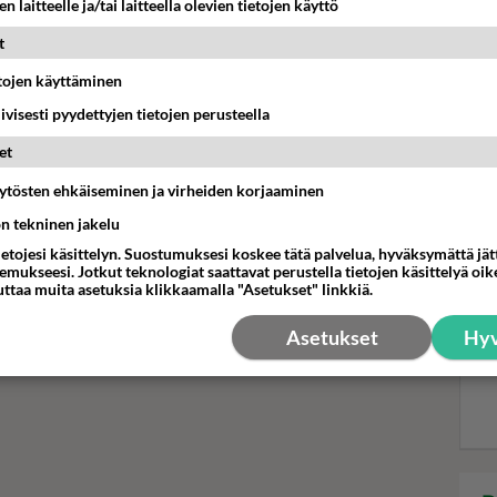
n laitteelle ja/tai laitteella olevien tietojen käyttö
t
Rem
etojen käyttäminen
iivisesti pyydettyjen tietojen perusteella
et
 salassa! Pitääkö olla
äytösten ehkäiseminen ja virheiden korjaaminen
atso tästä uusi lähetysaika
ön tekninen jakelu
 jatkuu.
ietojesi käsittelyn. Suostumuksesi koskee tätä palvelua, hyväksymättä jä
mukseesi. Jotkut teknologiat saattavat perustella tietojen käsittelyä oike
uttaa muita asetuksia klikkaamalla "Asetukset" linkkiä.
Asetukset
Hyv