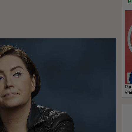
P
Par
vie