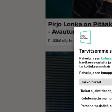
Pirjo Lonka on Pitääk
- Avautuu kuvauksista:
Pitääkö olla huolissaan? suosikkisarja
Tarvitsemme s
Palvelu ja sen
kolman
käyttäen evästeitä ja
tarkoituksenmukaisi
Palvelu ja sen kumpp
Tarkoitukset
Tarkat sijaintitiedo
Kohdennettu mainon
Personoitu sisältö, 