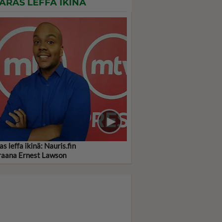
ARAS LEFFA IKINÄ
as leffa ikinä: Nauris.fin
raana Ernest Lawson