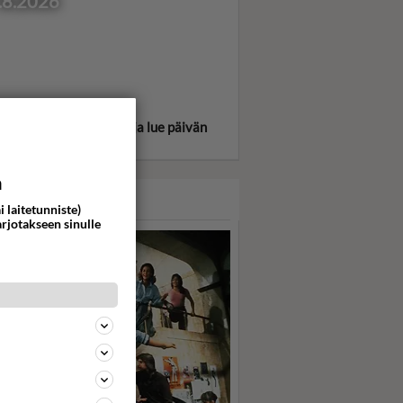
.8.2026
itse oma tähtimerkkisi ja lue päivän
oskooppi!
a
ASARI
i laitetunniste)
arjotakseen sinulle