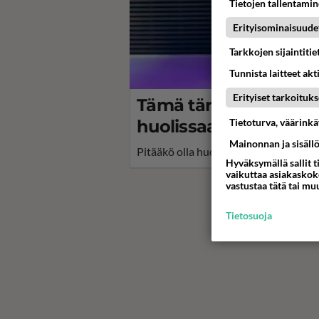
Tietojen tallentamine
Erityisominaisuude
Tarkkojen sijaintiti
Tunnista laitteet akt
Erityiset tarkoituks
Tämä tärkeä asia vielä
Tietoturva, väärink
huolissaan? palaa - K
Mainonnan ja sisäll
Pitääkö olla huolissaan? suosikkisarja
Hyväksymällä sallit t
vaikuttaa asiakaskoke
vastustaa tätä tai mu
Tietosuoja