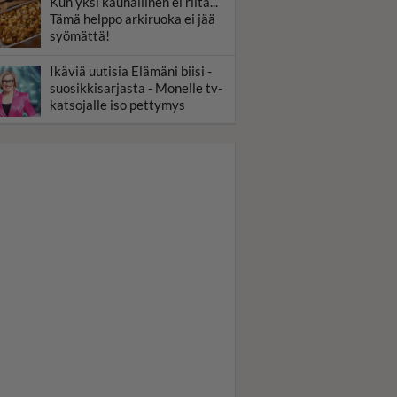
Kun yksi kauhallinen ei riitä...
Tämä helppo arkiruoka ei jää
syömättä!
Ikäviä uutisia Elämäni biisi -
suosikkisarjasta - Monelle tv-
katsojalle iso pettymys