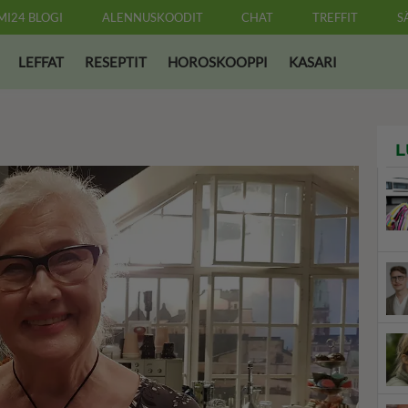
MI24 BLOGI
ALENNUSKOODIT
CHAT
TREFFIT
S
LEFFAT
RESEPTIT
HOROSKOOPPI
KASARI
L