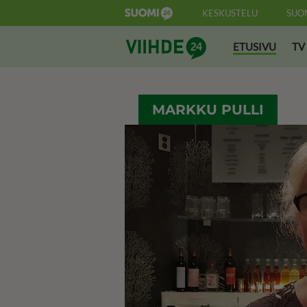
KESKUSTELU
SUO
Suomi24 Viihde
ETUSIVU
TV
MARKKU PULLI