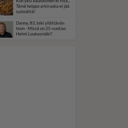
Kun yksi kauhallinen ei riitä...
Tämä helppo arkiruoka ei jää
syömättä!
Danny, 83, teki yllättävän
teon - Missä on 25-vuotias
Helmi Loukasmäki?