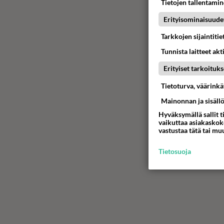
Tietojen tallentamine
Erityisominaisuude
Tarkkojen sijaintiti
Tunnista laitteet akt
Erityiset tarkoituks
Tietoturva, väärink
Mainonnan ja sisäll
Hyväksymällä sallit t
vaikuttaa asiakaskoke
vastustaa tätä tai mu
Tietosuoja