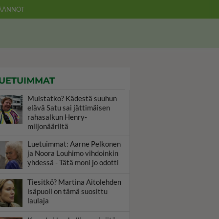
ÄÄNNÖT
UETUIMMAT
Muistatko? Kädestä suuhun
elävä Satu sai jättimäisen
rahasalkun Henry-
miljonääriltä
Luetuimmat: Aarne Pelkonen
ja Noora Louhimo vihdoinkin
yhdessä - Tätä moni jo odotti
Tiesitkö? Martina Aitolehden
isäpuoli on tämä suosittu
laulaja