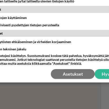
n laitteelle ja/tai laitteella olevien tietojen käyttö
t
etojen käyttäminen
Oi!
iivisesti pyydettyjen tietojen perusteella
tyt
Tei
et
siv
äytösten ehkäiseminen ja virheiden korjaaminen
ön tekninen jakelu
ietojesi käsittelyn. Suostumuksesi koskee tätä palvelua, hyväksymättä jä
mukseesi. Jotkut teknologiat saattavat perustella tietojen käsittelyä oike
uttaa muita asetuksia klikkaamalla "Asetukset" linkkiä.
Asetukset
Hyv