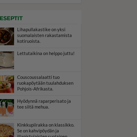
ESEPTIT
Lihapullakastike on yksi
suomalaisten rakastamista
kotiruoista.
Lettutaikina on helppo juttu!
Couscoussalaatti tuo
ruokapöytään tuulahduksen
Pohjois-Afrikasta.
Hyödynnä raparperisato ja
tee siitä mehua.
Kinkkupiirakka on klassikko.
Se on kahvipöydän ja
illanistujaisten suolainen