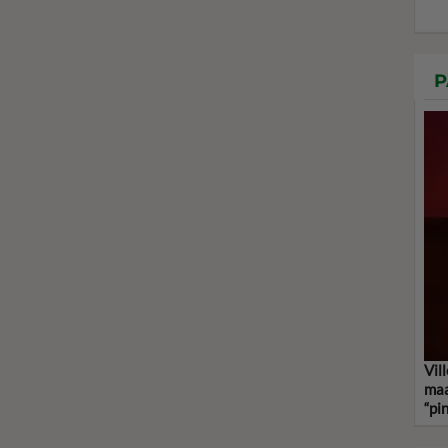
P
Vil
maa
“pi