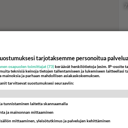
7
Val
hor
uostumuksesi tarjotaksemme personoitua palvelu
nen osapuolen toimittajat (73)
keräävät henkilötietoja (esim. IP-osoite ta
K
 muita teknisiä keinoja tietojen tallentamiseen ja lukemiseen laitteellasi t
a mainoksia ja parhaan mahdollisen asiakaskokemuksen.
anit tarvitsevat suostumuksesi seuraaviin:
t ja tunnistaminen laitetta skannaamalla
ta ja mainonnan mittaaminen
sisällön mittaaminen, yleisötutkimus ja palvelujen kehittäminen