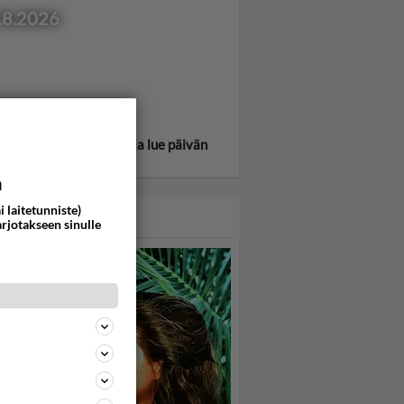
.8.2026
itse oma tähtimerkkisi ja lue päivän
oskooppi!
a
i laitetunniste)
ASARI
arjotakseen sinulle