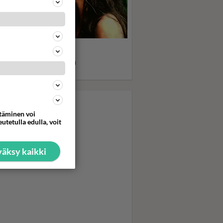
 Blue Lagoon sai nuoret
öt punastelemaan:
nitähti Brooke Shieldsin
eys erityissuojelussa
ttäminen voi
utetulla edulla, voit
äksy kaikki