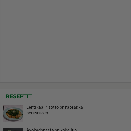
RESEPTIT
Lehtikaalirisotto on rapsakka
perusruoka.
Avokadopasta on kokeilun