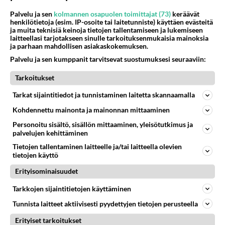
Palvelu ja sen
kolmannen osapuolen toimittajat (73)
keräävät
henkilötietoja (esim. IP-osoite tai laitetunniste) käyttäen evästeitä
ja muita teknisiä keinoja tietojen tallentamiseen ja lukemiseen
laitteellasi tarjotakseen sinulle tarkoituksenmukaisia mainoksia
ja parhaan mahdollisen asiakaskokemuksen.
Palvelu ja sen kumppanit tarvitsevat suostumuksesi seuraaviin:
Valitse oma tähtimerkkisi ja lue päivän horoskooppi!
Tarkoitukset
Tarkat sijaintitiedot ja tunnistaminen laitetta skannaamalla
KASARI
Kohdennettu mainonta ja mainonnan mittaaminen
Personoitu sisältö, sisällön mittaaminen, yleisötutkimus ja
palvelujen kehittäminen
Tietojen tallentaminen laitteelle ja/tai laitteella olevien
tietojen käyttö
Erityisominaisuudet
Tarkkojen sijaintitietojen käyttäminen
Tunnista laitteet aktiivisesti pyydettyjen tietojen perusteella
Erityiset tarkoitukset