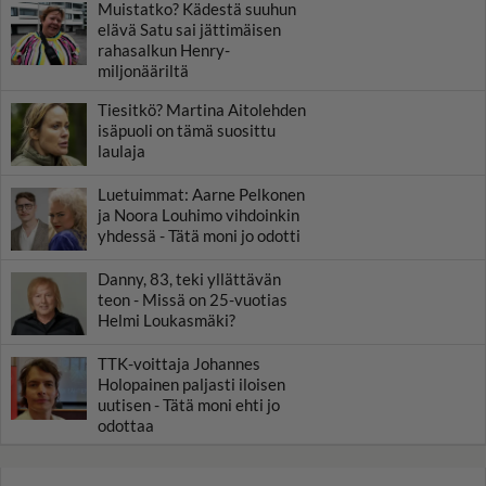
Muistatko? Kädestä suuhun
elävä Satu sai jättimäisen
rahasalkun Henry-
miljonääriltä
Tiesitkö? Martina Aitolehden
isäpuoli on tämä suosittu
laulaja
Luetuimmat: Aarne Pelkonen
ja Noora Louhimo vihdoinkin
yhdessä - Tätä moni jo odotti
Danny, 83, teki yllättävän
teon - Missä on 25-vuotias
Helmi Loukasmäki?
TTK-voittaja Johannes
Holopainen paljasti iloisen
uutisen - Tätä moni ehti jo
odottaa