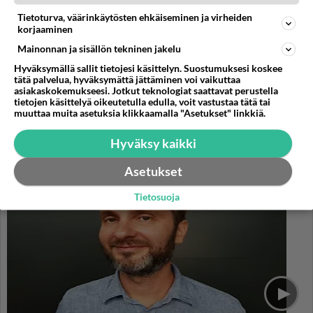
Tietoturva, väärinkäytösten ehkäiseminen ja virheiden
Muistatko? Dempsey ja
korjaaminen
Makepeace - Sähköä ilmassa,
Mainonnan ja sisällön tekninen jakelu
kun letkeä jenkki tapasi
yläluokkaisen britin
Hyväksymällä sallit tietojesi käsittelyn. Suostumuksesi koskee
tätä palvelua, hyväksymättä jättäminen voi vaikuttaa
asiakaskokemukseesi. Jotkut teknologiat saattavat perustella
tietojen käsittelyä oikeutetulla edulla, voit vastustaa tätä tai
muuttaa muita asetuksia klikkaamalla "Asetukset" linkkiä.
PARAS LEFFA IKINÄ
Hyväksy kaikki
Asetukset
Tietosuoja