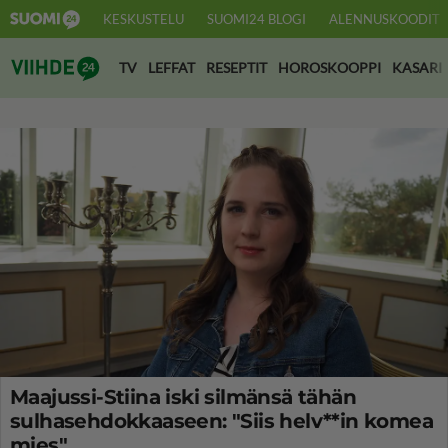
KESKUSTELU
SUOMI24 BLOGI
ALENNUSKOODIT
Suomi24 Viihde
TV
LEFFAT
RESEPTIT
HOROSKOOPPI
KASARI
Maajussi-Stiina iski silmänsä tähän
sulhasehdokkaaseen: "Siis helv**in komea
mies"