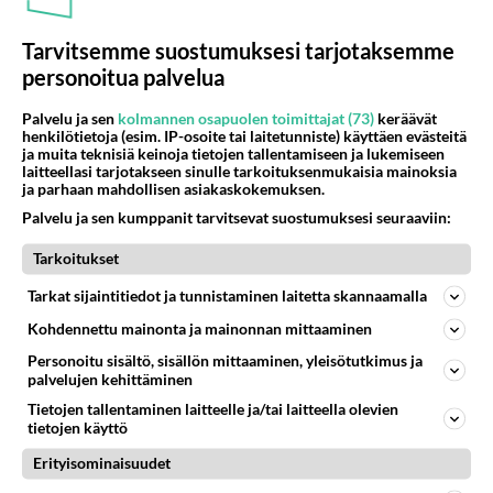
Tarvitsemme suostumuksesi tarjotaksemme
personoitua palvelua
Palvelu ja sen
kolmannen osapuolen toimittajat (73)
keräävät
henkilötietoja (esim. IP-osoite tai laitetunniste) käyttäen evästeitä
ja muita teknisiä keinoja tietojen tallentamiseen ja lukemiseen
laitteellasi tarjotakseen sinulle tarkoituksenmukaisia mainoksia
ja parhaan mahdollisen asiakaskokemuksen.
Lupsakka Reinikainen taas
tv:ssä! Mutta kuka sanoi
Palvelu ja sen kumppanit tarvitsevat suostumuksesi seuraaviin:
"Eihän sitä muuten
ylikomisarioksi pääsisikään"?
Tarkoitukset
Tarkat sijaintitiedot ja tunnistaminen laitetta skannaamalla
Kohdennettu mainonta ja mainonnan mittaaminen
PARAS LEFFA IKINÄ
Personoitu sisältö, sisällön mittaaminen, yleisötutkimus ja
palvelujen kehittäminen
Tietojen tallentaminen laitteelle ja/tai laitteella olevien
tietojen käyttö
Erityisominaisuudet