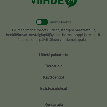
Tumma teema
TV-maailman tuoreet uutiset, starojen haastattelut,
henkilökuvat, nostalgiapläjäykset, horoskooppi ja reseptit.
Nappaa oma päivittäinen viihdemakupalasi!
Lähetä palautetta
Tietosuoja
Käyttöehdot
Evästeasetukset
Keskustelu