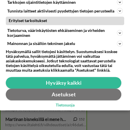
Tarkkojen sijaintitietojen käyttäminen
Tunnista laitteet aktiivisesti pyydettyjen tietojen perusteella
Erityiset tarkoitukset
Tietoturva, väärinkäytösten ehkäiseminen ja virheiden
korjaaminen
Mainonnan ja sisällön tekninen jakelu
Niina Kuhta elää kiireisen
Hyväksymällä sallit tietojesi käsittelyn. Suostumuksesi koskee
yrittäjän arkea - Löytyykö
tätä palvelua, hyväksymättä jättäminen voi vaikuttaa
tästä pätkästä yhtymäkohtia
asiakaskokemukseesi. Jotkut teknologiat saattavat perustella
omaan elämään?
tietojen käsittelyä oikeutetulla edulla, voit vastustaa tätä tai
muuttaa muita asetuksia klikkaamalla "Asetukset" linkkiä.
Hyväksy kaikki
Asetukset
Tietosuoja