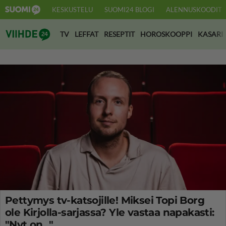
KESKUSTELU
SUOMI24 BLOGI
ALENNUSKOODIT
Suomi24 Viihde
TV
LEFFAT
RESEPTIT
HOROSKOOPPI
KASARI
Pettymys tv-katsojille! Miksei Topi Borg
ole Kirjolla-sarjassa? Yle vastaa napakasti:
"Nyt on..."