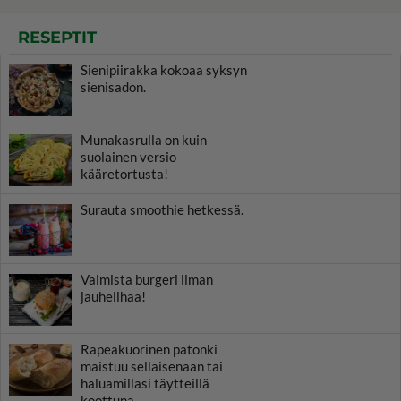
RESEPTIT
Sienipiirakka kokoaa syksyn
sienisadon.
Munakasrulla on kuin
suolainen versio
kääretortusta!
Surauta smoothie hetkessä.
Valmista burgeri ilman
jauhelihaa!
Rapeakuorinen patonki
maistuu sellaisenaan tai
haluamillasi täytteillä
koottuna.