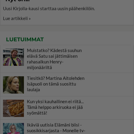
Uusi Kirjolla-kausi starttaa uusin päähenkilöin.
Lue artikkeli »
LUETUIMMAT
Muistatko? Kädestä suuhun
elävä Satu sai jättimäisen
rahasalkun Henry-
miljonääriltä
Tiesitkö? Martina Aitolehden
isäpuoli on tämä suosittu
laulaja
Kun yksi kauhallinen ei riitä...
Tämä helppo arkiruoka ei jää
syömättä!
Ikäviä uutisia Elämäni biisi -
suosikkisarjasta - Monelle tv-