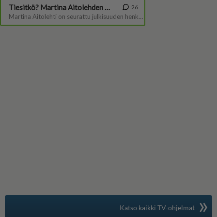
»
Suomen suosituin
Katso kaikki TV-ohjelmat
TV-opas