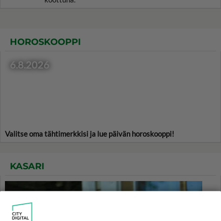
HOROSKOOPPI
6.8.2026
Valitse oma tähtimerkkisi ja lue päivän horoskooppi!
KASARI