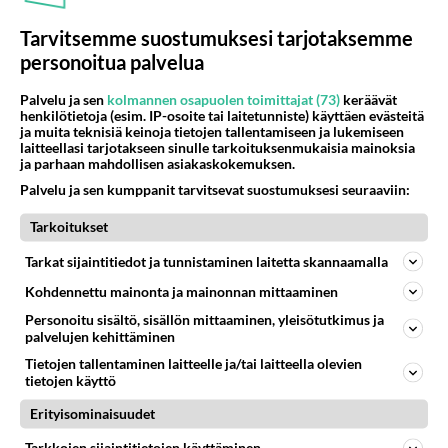
Tarvitsemme suostumuksesi tarjotaksemme
personoitua palvelua
Palvelu ja sen
kolmannen osapuolen toimittajat (73)
keräävät
henkilötietoja (esim. IP-osoite tai laitetunniste) käyttäen evästeitä
ja muita teknisiä keinoja tietojen tallentamiseen ja lukemiseen
laitteellasi tarjotakseen sinulle tarkoituksenmukaisia mainoksia
Madonna rikkoi seksitabuja ja
ja parhaan mahdollisen asiakaskokemuksen.
nautti - Paavi tuomitsi
Palvelu ja sen kumppanit tarvitsevat suostumuksesi seuraaviin:
rienauksesta ja yleisö ympäri
maailman rakasti
Tarkoitukset
Tarkat sijaintitiedot ja tunnistaminen laitetta skannaamalla
Kohdennettu mainonta ja mainonnan mittaaminen
PARAS LEFFA IKINÄ
Personoitu sisältö, sisällön mittaaminen, yleisötutkimus ja
palvelujen kehittäminen
Tietojen tallentaminen laitteelle ja/tai laitteella olevien
tietojen käyttö
Erityisominaisuudet