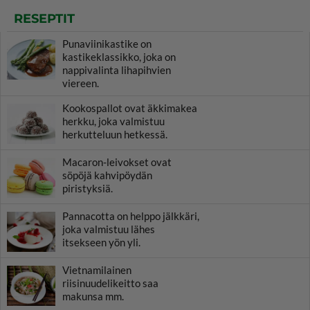
RESEPTIT
Punaviinikastike on
kastikeklassikko, joka on
nappivalinta lihapihvien
viereen.
Kookospallot ovat äkkimakea
herkku, joka valmistuu
herkutteluun hetkessä.
Macaron-leivokset ovat
söpöjä kahvipöydän
piristyksiä.
Pannacotta on helppo jälkkäri,
joka valmistuu lähes
itsekseen yön yli.
Vietnamilainen
riisinuudelikeitto saa
makunsa mm.