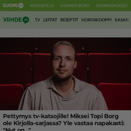
KESKUSTELU
SUOMI24 BLOGI
ALENNUSKOODIT
Suomi24 Viihde
TV
LEFFAT
RESEPTIT
HOROSKOOPPI
KASARI
Pettymys tv-katsojille! Miksei Topi Borg
ole Kirjolla-sarjassa? Yle vastaa napakasti:
"Nyt on..."