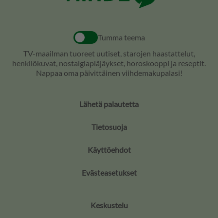
Tumma teema
TV-maailman tuoreet uutiset, starojen haastattelut,
henkilökuvat, nostalgiapläjäykset, horoskooppi ja reseptit.
Nappaa oma päivittäinen viihdemakupalasi!
Lähetä palautetta
Tietosuoja
Käyttöehdot
Evästeasetukset
Keskustelu