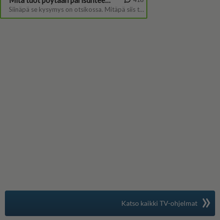
»
Suomen suosituin
Katso kaikki TV-ohjelmat
TV-opas