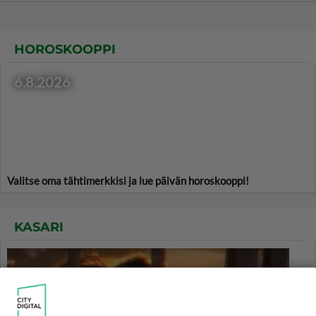
HOROSKOOPPI
6.8.2026
Valitse oma tähtimerkkisi ja lue päivän horoskooppi!
KASARI