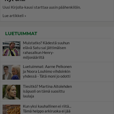
Uusi Kirjolla-kausi starttaa uusin päähenkilöin.
Lue artikkeli »
LUETUIMMAT
Muistatko? Kädestä suuhun
elävä Satu sai jättimäisen
rahasalkun Henry-
miljonääriltä
Luetuimmat: Aarne Pelkonen
ja Noora Louhimo vihdoinkin
yhdessä - Tätä moni jo odotti
Tiesitkö? Martina Aitolehden
isäpuoli on tämä suosittu
laulaja
Kun yksi kauhallinen ei riitä...
Tämä helppo arkiruoka ei jää