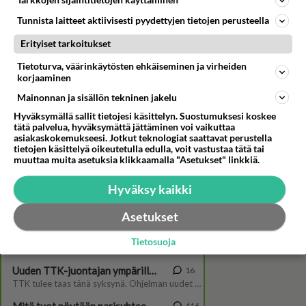
Tarkkojen sijaintitietojen käyttäminen
Tunnista laitteet aktiivisesti pyydettyjen tietojen perusteella
Erityiset tarkoitukset
Tietoturva, väärinkäytösten ehkäiseminen ja virheiden
korjaaminen
Mainonnan ja sisällön tekninen jakelu
Nina Mikkonen on kyllä sitkeä
nainen, oikea sisupussi -
Hyväksymällä sallit tietojesi käsittelyn. Suostumuksesi koskee
Tunnustautuu aikamoiseksi
tätä palvelua, hyväksymättä jättäminen voi vaikuttaa
asiakaskokemukseesi. Jotkut teknologiat saattavat perustella
romantikoksi
tietojen käsittelyä oikeutetulla edulla, voit vastustaa tätä tai
muuttaa muita asetuksia klikkaamalla "Asetukset" linkkiä.
Hyväksy kaikki
Asetukset
Tietosuoja