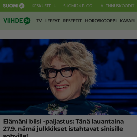
KESKUSTELU
SUOMI24 BLOGI
ALENNUSKOODIT
Suomi24 Viihde
TV
LEFFAT
RESEPTIT
HOROSKOOPPI
KASARI
Elämäni biisi -paljastus: Tänä lauantaina
27.9. nämä julkkikset istahtavat sinisille
sohville!