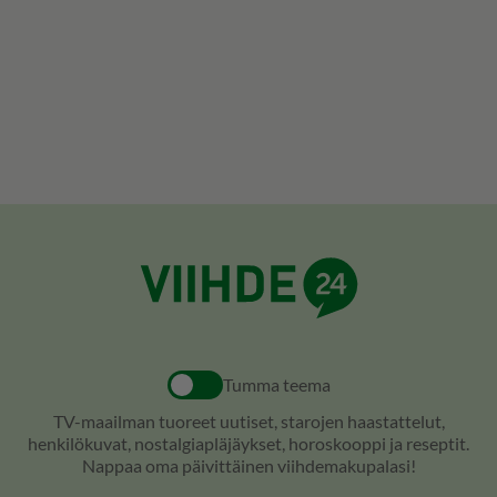
Tumma teema
TV-maailman tuoreet uutiset, starojen haastattelut,
henkilökuvat, nostalgiapläjäykset, horoskooppi ja reseptit.
Nappaa oma päivittäinen viihdemakupalasi!