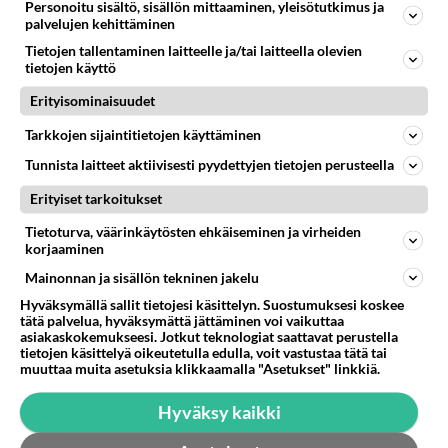
Personoitu sisältö, sisällön mittaaminen, yleisötutkimus ja
palvelujen kehittäminen
Tietojen tallentaminen laitteelle ja/tai laitteella olevien
tietojen käyttö
Valitse oma tähtimerkkisi ja lue päivän horoskooppi!
Erityisominaisuudet
Tarkkojen sijaintitietojen käyttäminen
KASARI
Tunnista laitteet aktiivisesti pyydettyjen tietojen perusteella
Erityiset tarkoitukset
Tietoturva, väärinkäytösten ehkäiseminen ja virheiden
korjaaminen
Mainonnan ja sisällön tekninen jakelu
Hyväksymällä sallit tietojesi käsittelyn. Suostumuksesi koskee
tätä palvelua, hyväksymättä jättäminen voi vaikuttaa
asiakaskokemukseesi. Jotkut teknologiat saattavat perustella
tietojen käsittelyä oikeutetulla edulla, voit vastustaa tätä tai
muuttaa muita asetuksia klikkaamalla "Asetukset" linkkiä.
Hyväksy kaikki
Lupsakka Reinikainen taas