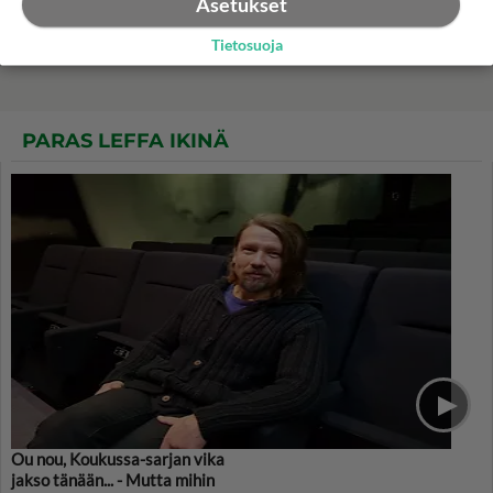
Asetukset
tv:ssä! Mutta kuka sanoi
"Eihän sitä muuten
Tietosuoja
ylikomisarioksi pääsisikään"?
PARAS LEFFA IKINÄ
Ou nou, Koukussa-sarjan vika
jakso tänään... - Mutta mihin