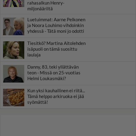
rahasalkun Henry-
miljonääriltä
Luetuimmat: Aarne Pelkonen
ja Noora Louhimo vihdoinkin
yhdessä - Tätä moni jo odotti
Tiesitkö? Martina Aitolehden
isäpuoli on tämä suosittu
laulaja
Danny, 83, teki yllättävän
teon - Missä on 25-vuotias
Helmi Loukasmäki?
Kun yksi kauhallinen ei riitä...
Tämä helppo arkiruoka ei jää
syömättä!