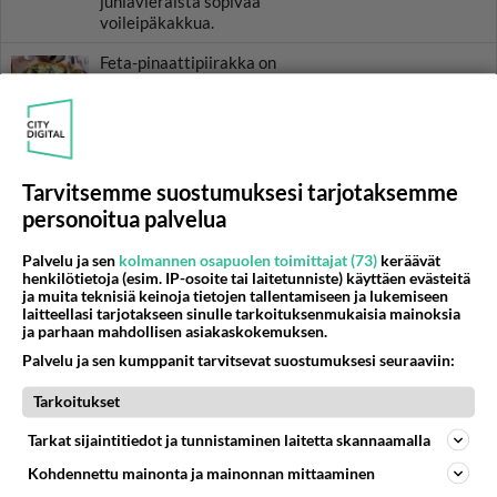
juhlavieraista sopivaa
voileipäkakkua.
Feta-pinaattipiirakka on
täystyrmäys iltapalana.
Pulled pork on liharuokien
ykkösketjua.
Tarvitsemme suostumuksesi tarjotaksemme
personoitua palvelua
Tomaattisalsa maistuu niin
hampurilaisen kuin tacojenkin
Palvelu ja sen
kolmannen osapuolen toimittajat (73)
keräävät
täytteenä.
henkilötietoja (esim. IP-osoite tai laitetunniste) käyttäen evästeitä
ja muita teknisiä keinoja tietojen tallentamiseen ja lukemiseen
laitteellasi tarjotakseen sinulle tarkoituksenmukaisia mainoksia
ja parhaan mahdollisen asiakaskokemuksen.
Palvelu ja sen kumppanit tarvitsevat suostumuksesi seuraaviin:
HOROSKOOPPI
Tarkoitukset
7.8.2026
Tarkat sijaintitiedot ja tunnistaminen laitetta skannaamalla
Kohdennettu mainonta ja mainonnan mittaaminen