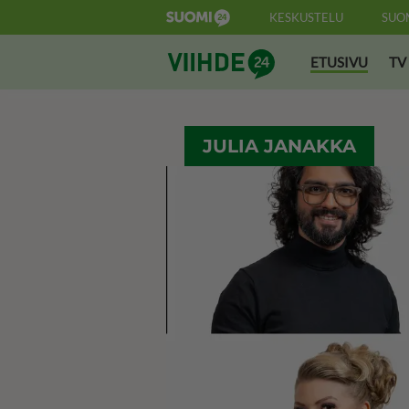
KESKUSTELU
SUO
Suomi24 Viihde
ETUSIVU
TV
JULIA JANAKKA