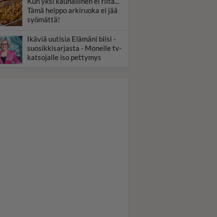
Kun yksi kauhallinen ei riitä...
Tämä helppo arkiruoka ei jää
syömättä!
Ikäviä uutisia Elämäni biisi -
suosikkisarjasta - Monelle tv-
katsojalle iso pettymys