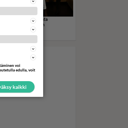
an Duran uskalsi meikata
tanssia - Pop-ura lentoon
kealla musavideolla -
so video tästä!
ttäminen voi
utetulla edulla, voit
äksy kaikki