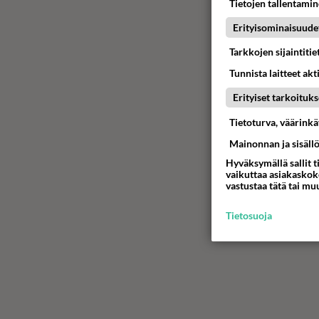
Tietojen tallentamine
Erityisominaisuude
Tarkkojen sijaintiti
Tunnista laitteet akt
Erityiset tarkoituks
Tietoturva, väärink
Mainonnan ja sisäll
Hyväksymällä sallit t
vaikuttaa asiakaskoke
vastustaa tätä tai mu
Tietosuoja