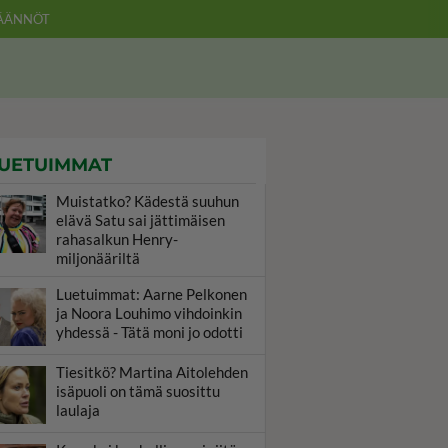
ÄÄNNÖT
UETUIMMAT
Muistatko? Kädestä suuhun
elävä Satu sai jättimäisen
rahasalkun Henry-
miljonääriltä
Luetuimmat: Aarne Pelkonen
ja Noora Louhimo vihdoinkin
yhdessä - Tätä moni jo odotti
Tiesitkö? Martina Aitolehden
isäpuoli on tämä suosittu
laulaja