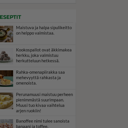
ESEPTIT
Maistuva ja halpa sipulikeitto
on helppo valmistaa.
Kookospallot ovat äkkimakea
herkku, joka valmistuu
herkutteluun hetkessä.
Rahka-omenapiirakka saa
mehevyyttä rahkasta ja
omenoista.
Perunamuusi maistuu perheen
pienimmästä suurimpaan.
Muusi tuo kivaa vaihtelua
arjen ruokiin!
Banoffee nimi tulee sanoista
banaani ja toffee.