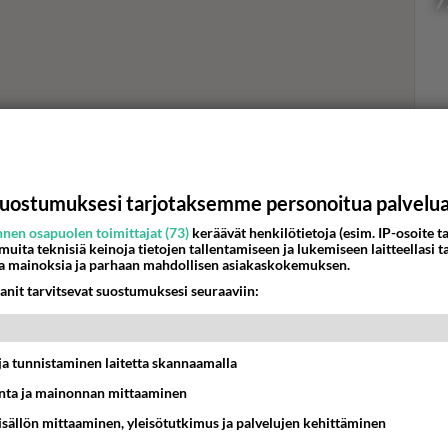
7
Val
hor
uostumuksesi tarjotaksemme personoitua palvelu
K
nen osapuolen toimittajat (73)
keräävät henkilötietoja (esim. IP-osoite ta
 muita teknisiä keinoja tietojen tallentamiseen ja lukemiseen laitteellasi t
a mainoksia ja parhaan mahdollisen asiakaskokemuksen.
anit tarvitsevat suostumuksesi seuraaviin:
t ja tunnistaminen laitetta skannaamalla
ta ja mainonnan mittaaminen
sisällön mittaaminen, yleisötutkimus ja palvelujen kehittäminen