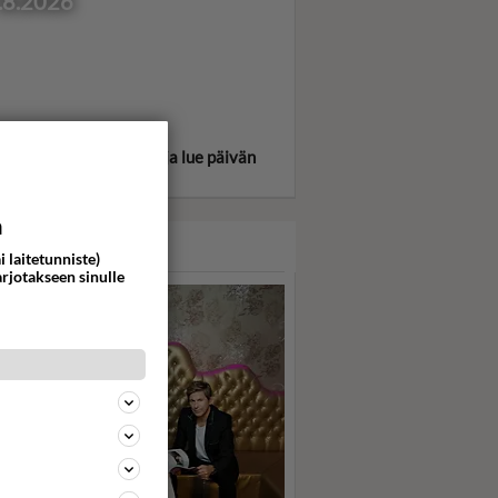
.8.2026
itse oma tähtimerkkisi ja lue päivän
oskooppi!
a
ASARI
i laitetunniste)
arjotakseen sinulle