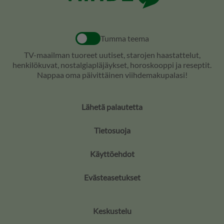
Tumma teema
TV-maailman tuoreet uutiset, starojen haastattelut,
henkilökuvat, nostalgiapläjäykset, horoskooppi ja reseptit.
Nappaa oma päivittäinen viihdemakupalasi!
Lähetä palautetta
Tietosuoja
Käyttöehdot
Evästeasetukset
Keskustelu