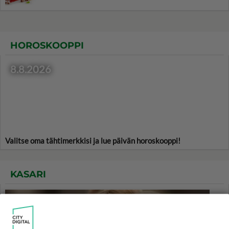
HOROSKOOPPI
8.8.2026
Valitse oma tähtimerkkisi ja lue päivän horoskooppi!
KASARI