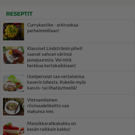
RESEPTIT
Currykastike - arkiruokaa
parhaimmillaan!
Klassiset Lindströmin pihvit
saavat vahvan värinsä
punajuuresta. Voi mitä
herkkua kertakaikkiaan!
Uuniperunat saa vertaisensa
kaverin lohesta. Kokeile myös
kasvis- tai lihatäytteellä!
Vietnamilainen
riisinuudelikeitto saa
makunsa mm.
Mansikkarahkakakku on
kesän raikkain kakku!