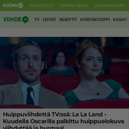
KESKUSTELU
SUOMI24 BLOGI
ALENNUSKOODIT
Suomi24 Viihde
TV
LEFFAT
RESEPTIT
HOROSKOOPPI
KASARI
Huippuviihdettä TV:ssä: La La Land -
Kuudella Oscarilla palkittu huippuelokuva
viihdyttää ja hurmaa!