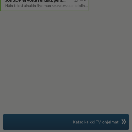
»
Suomen suosituin
Katso kaikki TV-ohjelmat
TV-opas