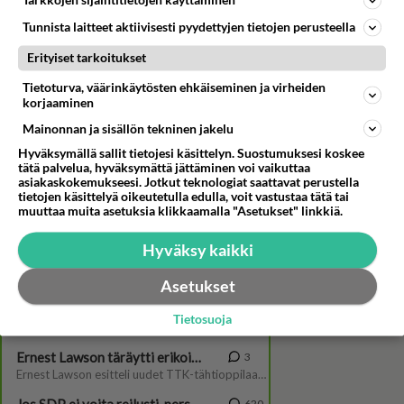
Tarkkojen sijaintitietojen käyttäminen
Tunnista laitteet aktiivisesti pyydettyjen tietojen perusteella
Erityiset tarkoitukset
Tietoturva, väärinkäytösten ehkäiseminen ja virheiden
korjaaminen
Mainonnan ja sisällön tekninen jakelu
Putous- ja Kolmistaan-ohjaaja
Hyväksymällä sallit tietojesi käsittelyn. Suostumuksesi koskee
Samuli Valkama: "Se nauratti,
tätä palvelua, hyväksymättä jättäminen voi vaikuttaa
asiakaskokemukseesi. Jotkut teknologiat saattavat perustella
kosketti ja oli jännittävää"
tietojen käsittelyä oikeutetulla edulla, voit vastustaa tätä tai
muuttaa muita asetuksia klikkaamalla "Asetukset" linkkiä.
Hyväksy kaikki
Asetukset
Tietosuoja