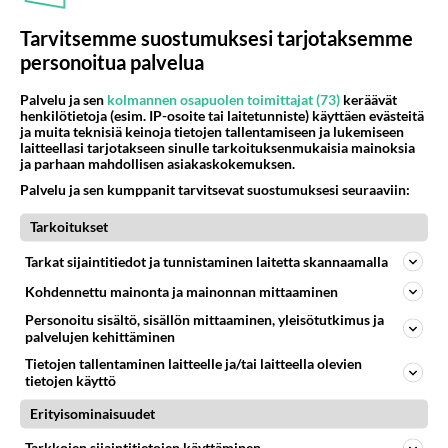
Tarvitsemme suostumuksesi tarjotaksemme
personoitua palvelua
Palvelu ja sen
kolmannen osapuolen toimittajat (73)
keräävät
henkilötietoja (esim. IP-osoite tai laitetunniste) käyttäen evästeitä
ja muita teknisiä keinoja tietojen tallentamiseen ja lukemiseen
laitteellasi tarjotakseen sinulle tarkoituksenmukaisia mainoksia
ja parhaan mahdollisen asiakaskokemuksen.
TV-leffa: American Hustle - Ei
Palvelu ja sen kumppanit tarvitsevat suostumuksesi seuraaviin:
botoxia, vaan permiksiä -
Cooleimmat discosiskot ja
Tarkoitukset
karjut kuvissa
Tarkat sijaintitiedot ja tunnistaminen laitetta skannaamalla
Kohdennettu mainonta ja mainonnan mittaaminen
Personoitu sisältö, sisällön mittaaminen, yleisötutkimus ja
PARAS LEFFA IKINÄ
palvelujen kehittäminen
Tietojen tallentaminen laitteelle ja/tai laitteella olevien
tietojen käyttö
Erityisominaisuudet