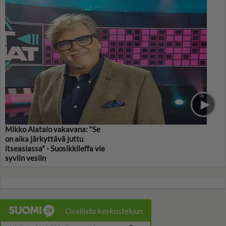
Mikko Alatalo vakavana: "Se
on aika järkyttävä juttu
itseasiassa" - Suosikkileffa vie
syviin vesiin