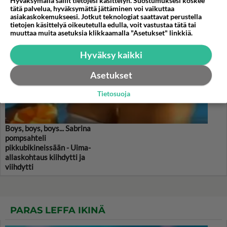
Hyväksymällä sallit tietojesi käsittelyn. Suostumuksesi koskee
tätä palvelua, hyväksymättä jättäminen voi vaikuttaa
asiakaskokemukseesi. Jotkut teknologiat saattavat perustella
tietojen käsittelyä oikeutetulla edulla, voit vastustaa tätä tai
muuttaa muita asetuksia klikkaamalla "Asetukset" linkkiä.
Hyväksy kaikki
Asetukset
Tietosuoja
Boys, boys, boys... Sabrina
pompsahteli
pikkubikineissään - Uima-
allaskohtaus kiihdytti ja
viihdytti
PARAS LEFFA IKINÄ