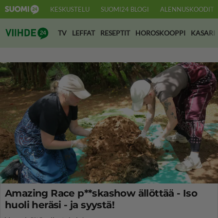
KESKUSTELU
SUOMI24 BLOGI
ALENNUSKOODIT
Suomi24 Viihde
TV
LEFFAT
RESEPTIT
HOROSKOOPPI
KASARI
Amazing Race p**skashow ällöttää - Iso
huoli heräsi - ja syystä!