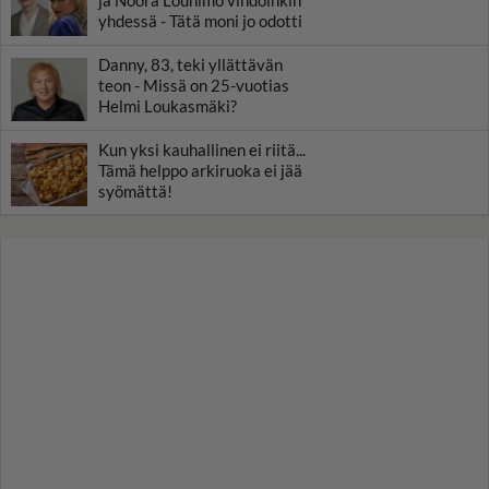
yhdessä - Tätä moni jo odotti
Danny, 83, teki yllättävän
teon - Missä on 25-vuotias
Helmi Loukasmäki?
Kun yksi kauhallinen ei riitä...
Tämä helppo arkiruoka ei jää
syömättä!