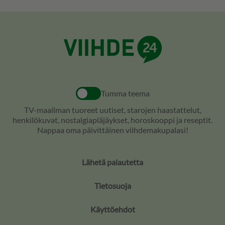
Tumma teema
TV-maailman tuoreet uutiset, starojen haastattelut,
henkilökuvat, nostalgiapläjäykset, horoskooppi ja reseptit.
Nappaa oma päivittäinen viihdemakupalasi!
Lähetä palautetta
Tietosuoja
Käyttöehdot