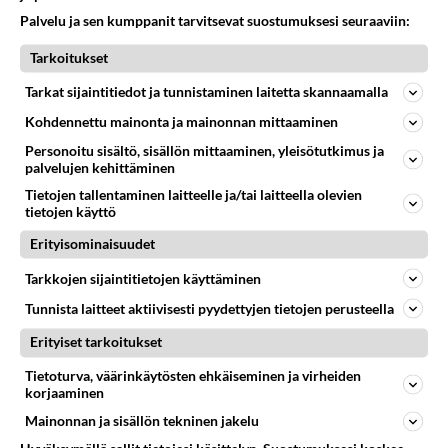
Palvelu ja sen kumppanit tarvitsevat suostumuksesi seuraaviin:
Soija-kasvispihvit paistuvat
näppärästi uunissa.
Tarkoitukset
Tarkat sijaintitiedot ja tunnistaminen laitetta skannaamalla
Kohdennettu mainonta ja mainonnan mittaaminen
Personoitu sisältö, sisällön mittaaminen, yleisötutkimus ja
HOROSKOOPPI
palvelujen kehittäminen
Tietojen tallentaminen laitteelle ja/tai laitteella olevien
9.8.2026
tietojen käyttö
Erityisominaisuudet
Tarkkojen sijaintitietojen käyttäminen
Tunnista laitteet aktiivisesti pyydettyjen tietojen perusteella
Erityiset tarkoitukset
Valitse oma tähtimerkkisi ja lue päivän horoskooppi!
Tietoturva, väärinkäytösten ehkäiseminen ja virheiden
korjaaminen
KASARI
Mainonnan ja sisällön tekninen jakelu