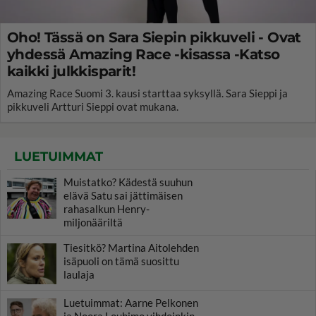
Oho! Tässä on Sara Siepin pikkuveli - Ovat
yhdessä Amazing Race -kisassa -Katso
kaikki julkkisparit!
Amazing Race Suomi 3. kausi starttaa syksyllä. Sara Sieppi ja
pikkuveli Artturi Sieppi ovat mukana.
LUETUIMMAT
Muistatko? Kädestä suuhun
elävä Satu sai jättimäisen
rahasalkun Henry-
miljonääriltä
Tiesitkö? Martina Aitolehden
isäpuoli on tämä suosittu
laulaja
Luetuimmat: Aarne Pelkonen
ja Noora Louhimo vihdoinkin