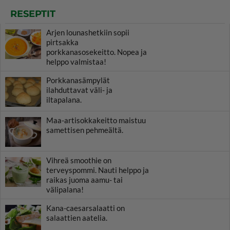
RESEPTIT
Arjen lounashetkiin sopii
pirtsakka
porkkanasosekeitto. Nopea ja
helppo valmistaa!
Porkkanasämpylät
ilahduttavat väli- ja
iltapalana.
Maa-artisokkakeitto maistuu
samettisen pehmeältä.
Vihreä smoothie on
terveyspommi. Nauti helppo ja
raikas juoma aamu- tai
välipalana!
Kana-caesarsalaatti on
salaattien aatelia.