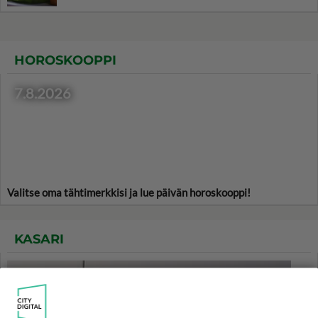
HOROSKOOPPI
7.8.2026
Valitse oma tähtimerkkisi ja lue päivän horoskooppi!
KASARI