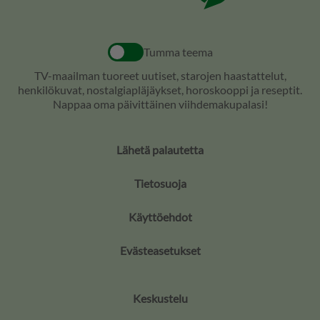
Tumma teema
TV-maailman tuoreet uutiset, starojen haastattelut,
henkilökuvat, nostalgiapläjäykset, horoskooppi ja reseptit.
Nappaa oma päivittäinen viihdemakupalasi!
Lähetä palautetta
Tietosuoja
Käyttöehdot
Evästeasetukset
Keskustelu