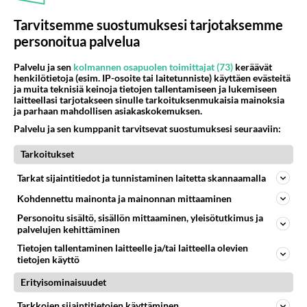
Tarvitsemme suostumuksesi tarjotaksemme
personoitua palvelua
Palvelu ja sen
kolmannen osapuolen toimittajat (73)
keräävät
henkilötietoja (esim. IP-osoite tai laitetunniste) käyttäen evästeitä
ja muita teknisiä keinoja tietojen tallentamiseen ja lukemiseen
laitteellasi tarjotakseen sinulle tarkoituksenmukaisia mainoksia
ja parhaan mahdollisen asiakaskokemuksen.
Muistatko? Suorapuheinen ja
Palvelu ja sen kumppanit tarvitsevat suostumuksesi seuraaviin:
sanavalmis Riitta Väisänen oli
täyskymppi Kymppitonniin!
Tarkoitukset
Tarkat sijaintitiedot ja tunnistaminen laitetta skannaamalla
Kohdennettu mainonta ja mainonnan mittaaminen
PARAS LEFFA IKINÄ
Personoitu sisältö, sisällön mittaaminen, yleisötutkimus ja
palvelujen kehittäminen
Tietojen tallentaminen laitteelle ja/tai laitteella olevien
tietojen käyttö
Erityisominaisuudet
Tarkkojen sijaintitietojen käyttäminen