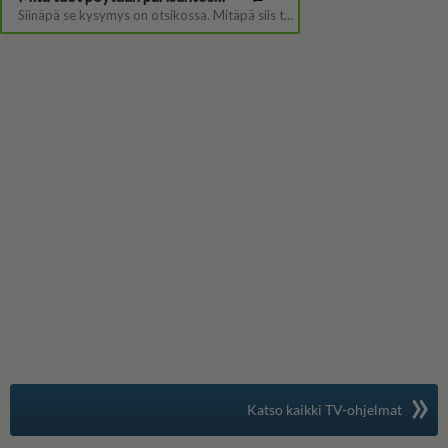
»
Suomen suosituin
Katso kaikki TV-ohjelmat
TV-opas