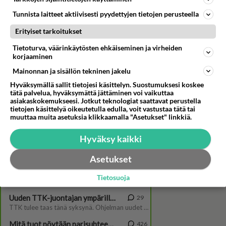
Tunnista laitteet aktiivisesti pyydettyjen tietojen perusteella
Erityiset tarkoitukset
Tietoturva, väärinkäytösten ehkäiseminen ja virheiden
korjaaminen
Mainonnan ja sisällön tekninen jakelu
Kokkisota-studiossa lentää
läppä - Harri Syrjänen saa
Hyväksymällä sallit tietojesi käsittelyn. Suostumuksesi koskee
kuitenkin kerrottua
tätä palvelua, hyväksymättä jättäminen voi vaikuttaa
suosikkileffansa!
asiakaskokemukseesi. Jotkut teknologiat saattavat perustella
tietojen käsittelyä oikeutetulla edulla, voit vastustaa tätä tai
muuttaa muita asetuksia klikkaamalla "Asetukset" linkkiä.
Hyväksy kaikki
Asetukset
Tietosuoja