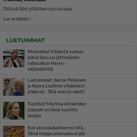
Diilissä lähti yllättäen yksi kisaaja.
Lue artikkeli »
LUETUIMMAT
Muistatko? Kädestä suuhun
elävä Satu sai jättimäisen
rahasalkun Henry-
miljonääriltä
Luetuimmat: Aarne Pelkonen
ja Noora Louhimo vihdoinkin
yhdessä - Tätä moni jo odotti
Tiesitkö? Martina Aitolehden
isäpuoli on tämä suosittu
laulaja
Kun yksi kauhallinen ei riitä...
Tämä helppo arkiruoka ei jää