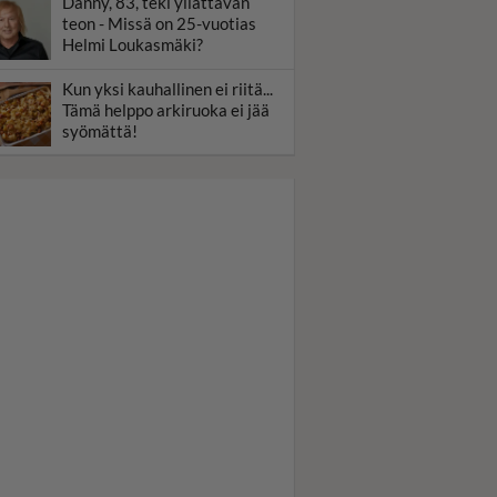
Danny, 83, teki yllättävän
teon - Missä on 25-vuotias
Helmi Loukasmäki?
Kun yksi kauhallinen ei riitä...
Tämä helppo arkiruoka ei jää
syömättä!