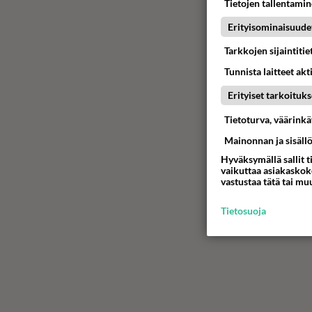
Tietojen tallentamine
Erityisominaisuude
Tarkkojen sijaintiti
Tunnista laitteet akt
Erityiset tarkoituks
Tietoturva, väärink
Mainonnan ja sisäll
Hyväksymällä sallit t
vaikuttaa asiakaskoke
vastustaa tätä tai mu
Tietosuoja