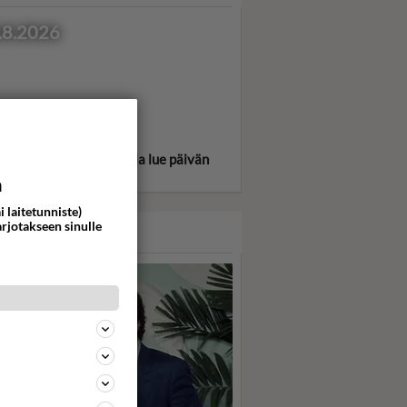
.8.2026
itse oma tähtimerkkisi ja lue päivän
oskooppi!
a
i laitetunniste)
arjotakseen sinulle
ASARI