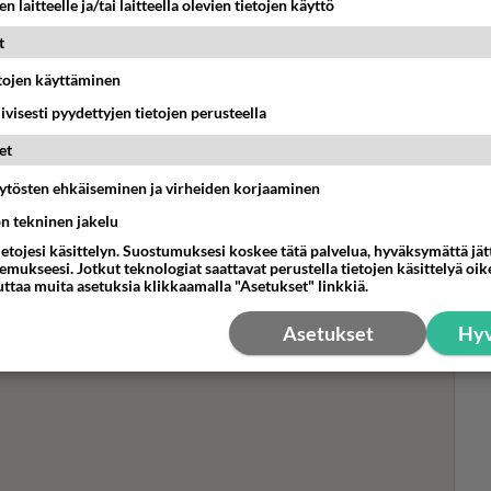
n laitteelle ja/tai laitteella olevien tietojen käyttö
t
etojen käyttäminen
Tyy
iivisesti pyydettyjen tietojen perusteella
Ken
et
silm
pai
äytösten ehkäiseminen ja virheiden korjaaminen
ön tekninen jakelu
ietojesi käsittelyn. Suostumuksesi koskee tätä palvelua, hyväksymättä jä
mukseesi. Jotkut teknologiat saattavat perustella tietojen käsittelyä oike
uttaa muita asetuksia klikkaamalla "Asetukset" linkkiä.
Asetukset
Hyv