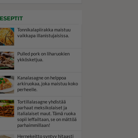
ESEPTIT
Tonnikalapiirakka maistuu
vaikkapa illanistujaisissa.
Pulled pork on liharuokien
ykkösketjua.
Kanalasagne on helppoa
arkiruokaa, joka maistuu koko
perheelle.
Tortillalasagne yhdistää
parhaat meksikolaiset ja
italialaiset maut. Tämä ruoka
sopii leffailtaan, se on mättöä
parhaimmillaan!
Hernekeitto syntyy hitaasti