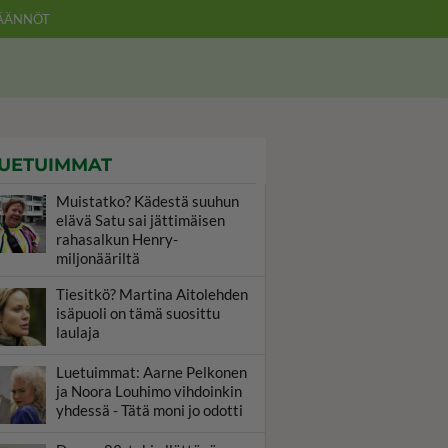
ÄÄNNÖT
UETUIMMAT
Muistatko? Kädestä suuhun
elävä Satu sai jättimäisen
rahasalkun Henry-
miljonääriltä
Tiesitkö? Martina Aitolehden
isäpuoli on tämä suosittu
laulaja
Luetuimmat: Aarne Pelkonen
ja Noora Louhimo vihdoinkin
yhdessä - Tätä moni jo odotti