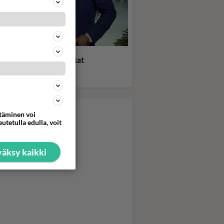
ligurut: Miami Vice -
gät ilman sukkia! Reiskat
illä! Puvun alla vain t-
ta!
ttäminen voi
utetulla edulla, voit
äksy kaikki