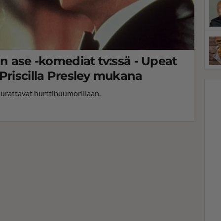
on ase -komediat tv:ssä - Upeat
Priscilla Presley mukana
aurattavat hurttihuumorillaan.