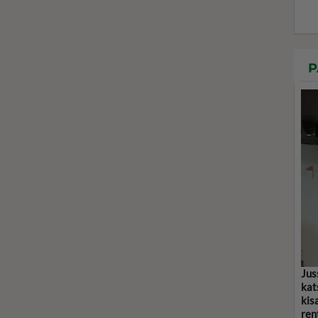
P
Jus
kat
kis
ren