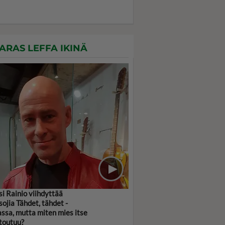
ARAS LEFFA IKINÄ
si Rainio viihdyttää
sojia Tähdet, tähdet -
assa, mutta miten mies itse
toutuu?