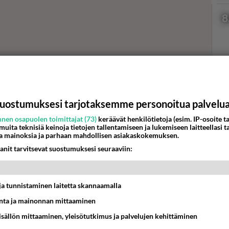
8
Val
hor
uostumuksesi tarjotaksemme personoitua palvelu
nen osapuolen toimittajat (73)
keräävät henkilötietoja (esim. IP-osoite ta
 muita teknisiä keinoja tietojen tallentamiseen ja lukemiseen laitteellasi t
K
a mainoksia ja parhaan mahdollisen asiakaskokemuksen.
anit tarvitsevat suostumuksesi seuraaviin:
t ja tunnistaminen laitetta skannaamalla
ta ja mainonnan mittaaminen
sisällön mittaaminen, yleisötutkimus ja palvelujen kehittäminen