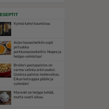
ESEPTIT
Kylmä kahvi kaunistaa.
Arjen lounashetkiin sopii
pirtsakka
porkkanasosekeitto. Nopea ja
helppo valmistaa!
Broileri-pastapaistos on
varma valinta arkiruoaksi.
Uunissa paistos muhevoituu.
Eikun ketsuppia päälle ja
syömään!
Marenki on helppo tehdä,
mutta vaatii aikaa.