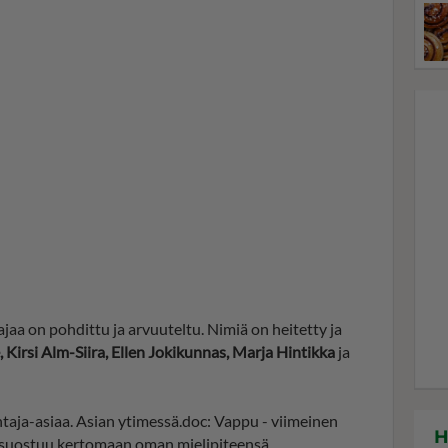
jaa on pohdittu ja arvuuteltu. Nimiä on heitetty ja
 Kirsi Alm-Siira, Ellen Jokikunnas, Marja Hintikka
ja
taja-asiaa. Asian ytimessä.doc: Vappu - viimeinen
H
suostuu kertomaan oman mielipiteensä.