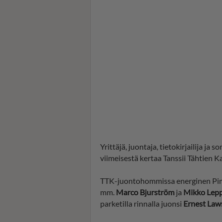
Yrittäjä, juontaja, tietokirjailija ja 
viimeisestä kertaa Tanssii Tähtien 
TTK-juontohommissa energinen Pimi
mm.
Marco Bjurström
ja
Mikko Lepp
parketilla rinnalla juonsi
Ernest Law