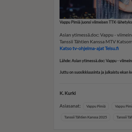
Vappu Pimiä juonsi viimeisen TTK-lähety
Asian ytimessä.doc: Vappu - viim
Tanssii Tähtien Kanssa MTV Katso
Katso tv-ohjelma-ajat Telsu.fi
Lähde: Asian ytimessä.doc: Vappu - viimei
Juttu on suosikkiuusinta ja julkaistu ekan 
K. Kurki
Asiasanat:
Vappu Pimiä
Vappu Pimi
Tanssii Tähtien Kanssa 2025
Tanssii Tä