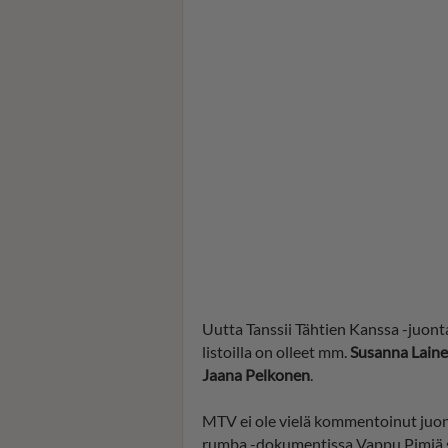
Uutta Tanssii Tähtien Kanssa -juonta
listoilla on olleet mm.
Susanna Laine,
Jaana Pelkonen
.
MTV ei ole vielä kommentoinut juon
rumba -dokumentissa Vappu Pimiä 