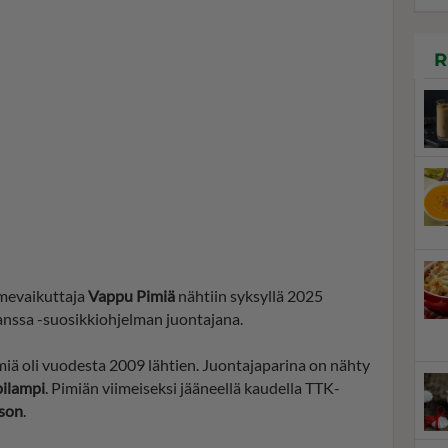
R
somevaikuttaja
Vappu Pimiä
nähtiin syksyllä 2025
Kanssa -suosikkiohjelman juontajana.
ä oli vuodesta 2009 lähtien. Juontajaparina on nähty
ilampi
. Pimiän viimeiseksi jääneellä kaudella TTK-
son
.