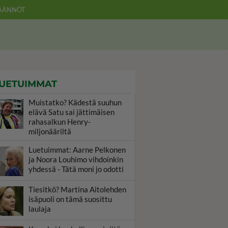
ÄÄNNÖT
UETUIMMAT
Muistatko? Kädestä suuhun
elävä Satu sai jättimäisen
rahasalkun Henry-
miljonääriltä
Luetuimmat: Aarne Pelkonen
ja Noora Louhimo vihdoinkin
yhdessä - Tätä moni jo odotti
Tiesitkö? Martina Aitolehden
isäpuoli on tämä suosittu
laulaja