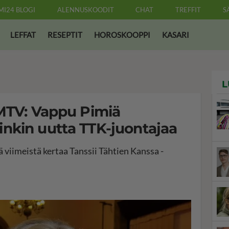
MI24 BLOGI
ALENNUSKOODIT
CHAT
TREFFIT
S
LEFFAT
RESEPTIT
HOROSKOOPPI
KASARI
L
 MTV: Vappu Pimiä
nkin uutta TTK-juontajaa
 viimeistä kertaa Tanssii Tähtien Kanssa -