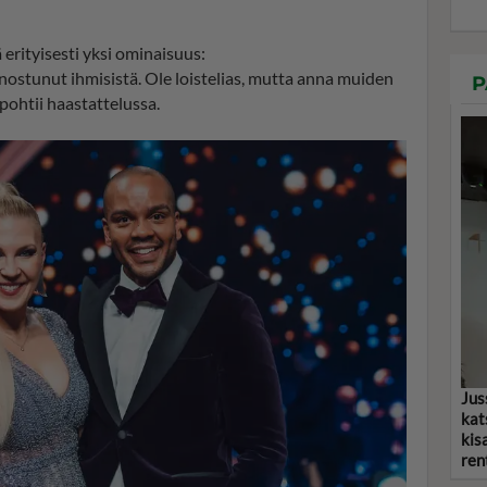
 erityisesti yksi ominaisuus:
innostunut ihmisistä. Ole loistelias, mutta anna muiden
P
pohtii haastattelussa.
Jus
kat
kis
ren