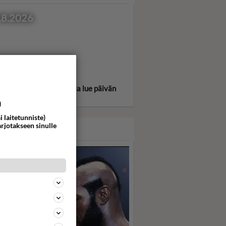
.8.2026
itse oma tähtimerkkisi ja lue päivän
oskooppi!
a
i laitetunniste)
arjotakseen sinulle
ASARI