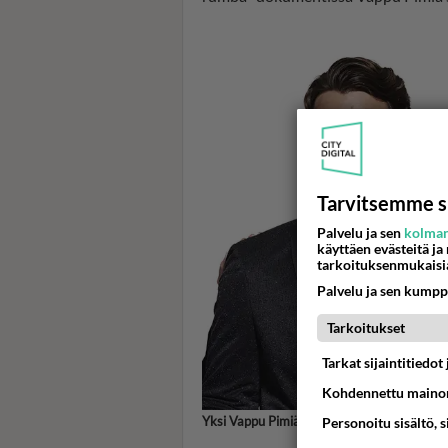
Tarvitsemme s
Palvelu ja sen
kolman
käyttäen evästeitä ja
tarkoituksenmukaisi
Palvelu ja sen kumpp
Tarkoitukset
Tarkat sijaintitiedo
Kohdennettu mainon
Yksi Vappu Pimiän juontajakollegoista TT
Personoitu sisältö, 