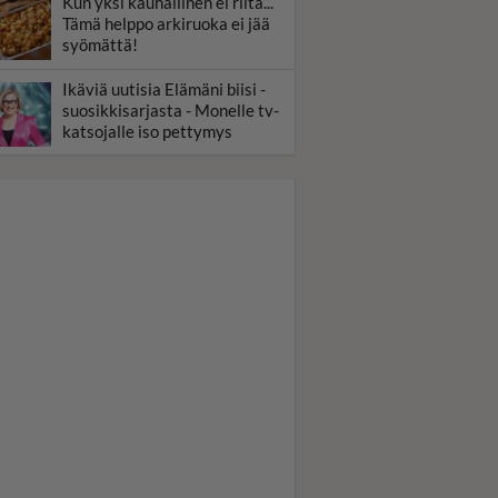
Kun yksi kauhallinen ei riitä...
Tämä helppo arkiruoka ei jää
syömättä!
Ikäviä uutisia Elämäni biisi -
suosikkisarjasta - Monelle tv-
katsojalle iso pettymys