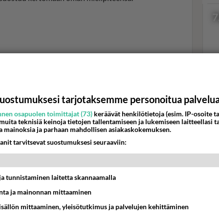
7
Val
hor
uostumuksesi tarjotaksemme personoitua palvelu
nen osapuolen toimittajat (73)
keräävät henkilötietoja (esim. IP-osoite ta
 muita teknisiä keinoja tietojen tallentamiseen ja lukemiseen laitteellasi t
K
a mainoksia ja parhaan mahdollisen asiakaskokemuksen.
anit tarvitsevat suostumuksesi seuraaviin:
t ja tunnistaminen laitetta skannaamalla
ta ja mainonnan mittaaminen
K:ssa on ollut Mikko Leppilampi, kuva vuodelta 2019 MTV3
sisällön mittaaminen, yleisötutkimus ja palvelujen kehittäminen