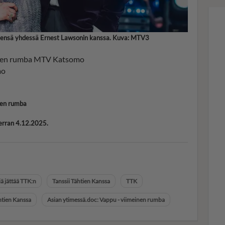
ksensä yhdessä Ernest Lawsonin kanssa. Kuva: MTV3
einen rumba MTV Katsomo
mo
nen rumba
kerran 4.12.2025.
ä jättää TTK:n
Tanssii Tähtien Kanssa
TTK
htien Kanssa
Asian ytimessä.doc: Vappu - viimeinen rumba