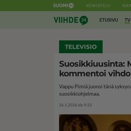
KESKUSTELU
SUO
Suomi24 Viihde
ETUSIVU
TV
TELEVISIO
Suosikkiuusinta:
kommentoi vihdoi
Vappu Pimiä juonsi tänä syksynä
suosikkiohjelmaa.
26.1.2026 klo 9:33