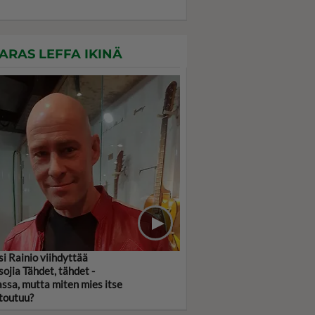
ARAS LEFFA IKINÄ
si Rainio viihdyttää
sojia Tähdet, tähdet -
assa, mutta miten mies itse
toutuu?