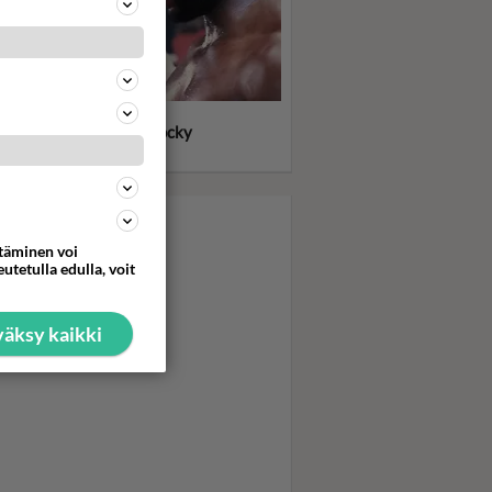
llone meinasi heittää
kensä kuvauksissa - Rocky
itti tykimmin kasarilla
ttäminen voi
utetulla edulla, voit
äksy kaikki