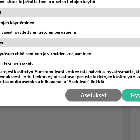
n laitteelle ja/tai laitteella olevien tietojen käyttö
 TTK-juontajaa näin:
a voivat mun saappaisiin astua tässä ohjelmassa.
t
 monia. Muta ehkä mä sanoisin semmoisen niinkuin,
etojen käyttäminen
ä tärkeintä tässä työssä on läsnäolo, kuunteleminen ja
Sta
iivisesti pyydettyjen tietojen perusteella
eitä teesejä, mitä mä teen, Pimiä listaa kolme teesiään
hen
et
tyk
äytösten ehkäiseminen ja virheiden korjaaminen
ön tekninen jakelu
ietojesi käsittelyn. Suostumuksesi koskee tätä palvelua, hyväksymättä jä
mukseesi. Jotkut teknologiat saattavat perustella tietojen käsittelyä oike
uttaa muita asetuksia klikkaamalla "Asetukset" linkkiä.
Asetukset
Hyv